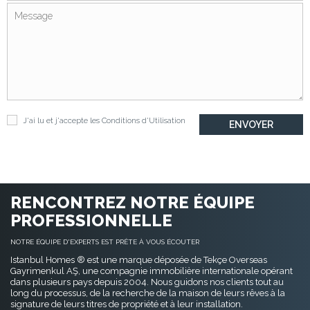
J'ai lu et j'accepte les
Conditions d'Utilisation
RENCONTREZ NOTRE ÉQUIPE
PROFESSIONNELLE
NOTRE ÉQUIPE D'EXPERTS EST PRÊTE À VOUS ÉCOUTER
Istanbul Homes ® est une marque déposée de Tekçe Overseas
Gayrimenkul AŞ, une compagnie immobilière internationale opérant
dans plusieurs pays depuis 2004. Nous guidons nos clients tout au
long du processus, de la recherche de la maison de leurs rêves à la
signature de leurs titres de propriété et à leur installation.