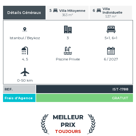
Villa
5
6
Villa Mitoyenne
Individuelle
Détails Généraux
363 m²
537 m²
Istanbul / Beykoz
3
5+1, 6+1
4, 5
Piscine Privée
6 / 2027
0-50 km
REF.
IST-1788
Frais d'Agence
GRATUIT
MEILLEUR
PRIX
TOUJOURS