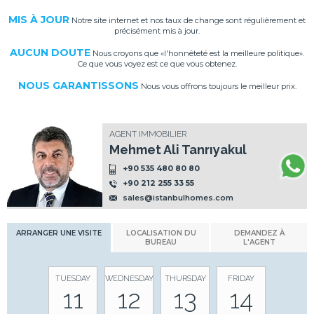
MIS À JOUR
Notre site internet et nos taux de change sont régulièrement et
précisément mis à jour.
AUCUN DOUTE
Nous croyons que «l'honnêteté est la meilleure politique».
Ce que vous voyez est ce que vous obtenez.
NOUS GARANTISSONS
Nous vous offrons toujours le meilleur prix.
AGENT IMMOBILIER
Mehmet Ali Tanrıyakul
+90 535 480 80 80
+90 212 255 33 55
sales@istanbulhomes.com
ARRANGER UNE VISITE
LOCALISATION DU
DEMANDEZ À
BUREAU
L'AGENT
TUESDAY
WEDNESDAY
THURSDAY
FRIDAY
11
12
13
14