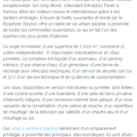
exceptionnelle. Son long littoral, s'étendant d'Anadolu Feneri à
Kanlıca, attire les visiteurs locaux et internationaux grâce à ses
sentiers ombragés. Entouré de forêts luxuriantes et bordé par le
Bosphore, Beykoz offre un cadre de vie urbain paisible, à proximité
de toutes les commodités essentielles, ce qui en fait l'un des
quartiers les plus prisés d'Istanbul.
Ce projet immobilier, d'une superficie de 7 000 m², comprend 22
unités indépendantes : 6 villas triplex individuelles et 16 villas
jumelées. Le complexe est équipé d'un ascenseur, d'un parking
intérieur, d'une réserve d'eau, d'un générateur, d'une borne de
recharge pour véhicules électriques, d'un service de sécurité 24h/24
et 7j/7, d'un service technique et de systèmes de suralimentation.
Les villas, disponibles en version individuelle ou jumelée, sont dotées
d'une cuisine ouverte, d'une buanderie, d'une salle de bains privative,
d'éléments intégrés, d'une connexion internet fibre optique, d'un lave-
vaisselle, de la climatisation, d'une cabine de douche, d'un répartiteur
de chauffage, de la télévision par satellite, d'un chauffe-eau et d'un
chauffage au sol.
Ces
villas à vendre à Istanbul
bénéficient d'un emplacement
privilégié, à proximité des principaux sites touristiques. Ils sont situés