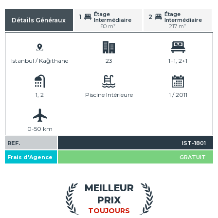
Étage
Étage
1
2
Intermédiaire
Intermédiaire
Détails Généraux
80 m²
217 m²
Istanbul / Kağıthane
23
1+1, 2+1
1, 2
Piscine Intérieure
1 / 2011
0-50 km
REF.
IST-1801
Frais d'Agence
GRATUIT
MEILLEUR
PRIX
TOUJOURS