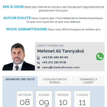
MIS À JOUR
Notre site internet et nos taux de change sont régulièrement et
précisément mis à jour.
AUCUN DOUTE
Nous croyons que «l'honnêteté est la meilleure politique».
Ce que vous voyez est ce que vous obtenez.
NOUS GARANTISSONS
Nous vous offrons toujours le meilleur prix.
AGENT IMMOBILIER
Mehmet Ali Tanrıyakul
+90 535 480 80 80
+90 212 255 33 55
sales@istanbulhomes.com
ARRANGER UNE VISITE
LOCALISATION DU
DEMANDEZ À
BUREAU
L'AGENT
SATURDAY
SUNDAY
MONDAY
TUESDAY
08
09
10
11