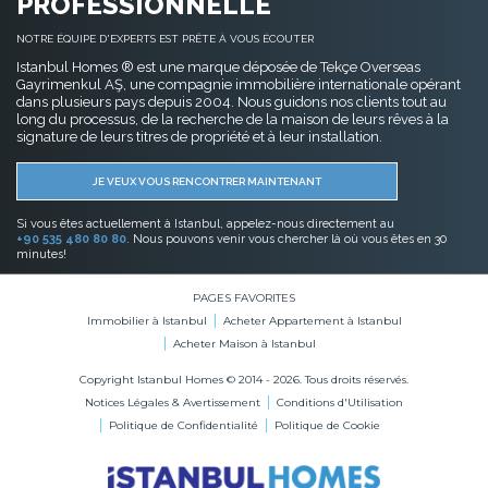
PROFESSIONNELLE
NOTRE ÉQUIPE D'EXPERTS EST PRÊTE À VOUS ÉCOUTER
Istanbul Homes ® est une marque déposée de Tekçe Overseas
Gayrimenkul AŞ, une compagnie immobilière internationale opérant
dans plusieurs pays depuis 2004. Nous guidons nos clients tout au
long du processus, de la recherche de la maison de leurs rêves à la
signature de leurs titres de propriété et à leur installation.
JE VEUX VOUS RENCONTRER MAINTENANT
Si vous êtes actuellement à Istanbul, appelez-nous directement au
+90 535 480 80 80
. Nous pouvons venir vous chercher là où vous êtes en 30
minutes!
PAGES FAVORITES
Immobilier à Istanbul
Acheter Appartement à Istanbul
Acheter Maison à Istanbul
Copyright Istanbul Homes © 2014 - 2026. Tous droits réservés.
Notices Légales & Avertissement
Conditions d'Utilisation
Politique de Confidentialité
Politique de Cookie