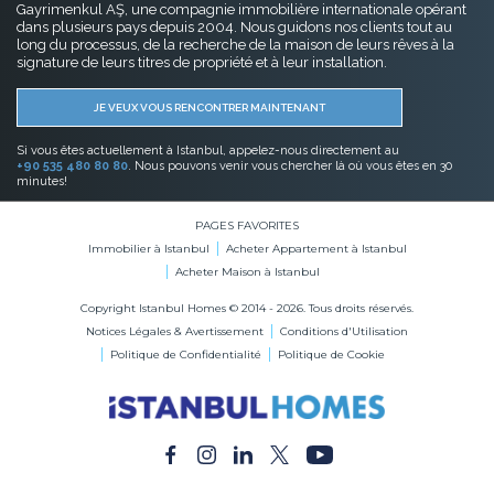
Gayrimenkul AŞ, une compagnie immobilière internationale opérant
dans plusieurs pays depuis 2004. Nous guidons nos clients tout au
long du processus, de la recherche de la maison de leurs rêves à la
signature de leurs titres de propriété et à leur installation.
JE VEUX VOUS RENCONTRER MAINTENANT
Si vous êtes actuellement à Istanbul, appelez-nous directement au
+90 535 480 80 80
. Nous pouvons venir vous chercher là où vous êtes en 30
minutes!
PAGES FAVORITES
Immobilier à Istanbul
Acheter Appartement à Istanbul
Acheter Maison à Istanbul
Copyright Istanbul Homes © 2014 - 2026. Tous droits réservés.
Notices Légales & Avertissement
Conditions d'Utilisation
Politique de Confidentialité
Politique de Cookie