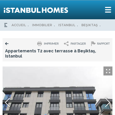
ACCUEIL
IMMOBILIER
ISTANBUL
BEŞIKTAŞ
APPAR
IMPRIMER
PARTAGER
RAPPORT
Appartements T2 avec terrasse à Beşiktaş,
Istanbul