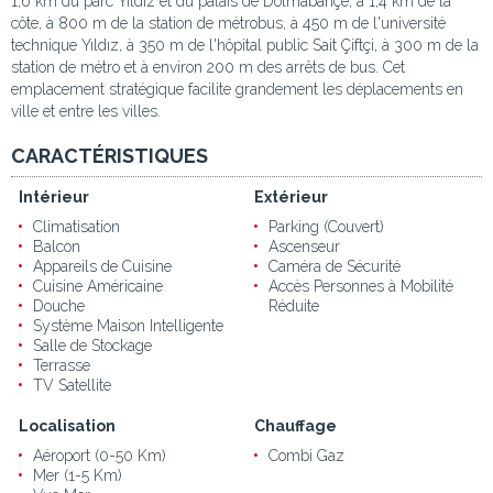
1,6 km du parc Yıldız et du palais de Dolmabahçe, à 1,4 km de la
côte, à 800 m de la station de métrobus, à 450 m de l'université
technique Yıldız, à 350 m de l'hôpital public Sait Çiftçi, à 300 m de la
station de métro et à environ 200 m des arrêts de bus. Cet
emplacement stratégique facilite grandement les déplacements en
ville et entre les villes.
CARACTÉRISTIQUES
Intérieur
Extérieur
Climatisation
Parking (Couvert)
Balcon
Ascenseur
Appareils de Cuisine
Caméra de Sécurité
Cuisine Américaine
Accès Personnes à Mobilité
Douche
Réduite
Système Maison Intelligente
Salle de Stockage
Terrasse
TV Satellite
Localisation
Chauffage
Aéroport (0-50 Km)
Combi Gaz
Mer (1-5 Km)