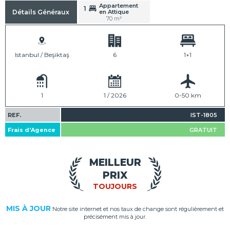
Appartement
1
en Attique
Détails Généraux
70 m²
Istanbul / Beşiktaş
6
1+1
1
1 / 2026
0-50 km
REF.
IST-1805
Frais d'Agence
GRATUIT
MEILLEUR
PRIX
TOUJOURS
MIS À JOUR
Notre site internet et nos taux de change sont régulièrement et
précisément mis à jour.