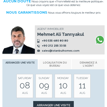
AUCUN DOUTE
Nous croyons que «l'honnêteté est la meilleure politique».
Ce que vous voyez est ce que vous obtenez.
NOUS GARANTISSONS
Nous vous offrons toujours le meilleur prix.
AGENT IMMOBILIER
Mehmet Ali Tanrıyakul
+90 535 480 80 80
+90 212 255 33 55
sales@istanbulhomes.com
ARRANGER UNE VISITE
LOCALISATION DU
DEMANDEZ À
BUREAU
L'AGENT
SATURDAY
SUNDAY
MONDAY
TUESDAY
08
09
10
11
AUG
AUG
AUG
AUG