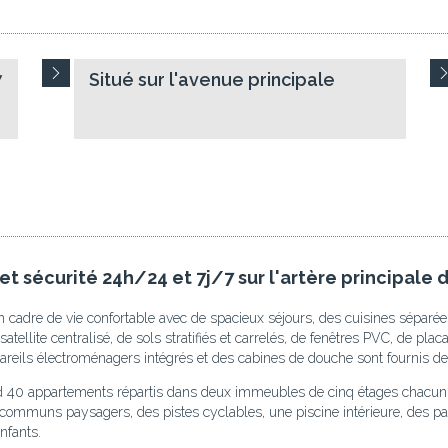
7
Situé sur l'avenue principale
t sécurité 24h/24 et 7j/7 sur l'artère principale 
 cadre de vie confortable avec de spacieux séjours, des cuisines séparées
atellite centralisé, de sols stratifiés et carrelés, de fenêtres PVC, de pla
ppareils électroménagers intégrés et des cabines de douche sont fournis de
end 40 appartements répartis dans deux immeubles de cinq étages chacun
 communs paysagers, des pistes cyclables, une piscine intérieure, des park
nfants.