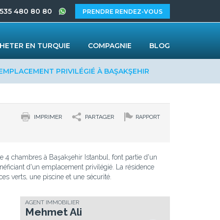
 535 480 80 80
PRENDRE RENDEZ-VOUS
HETER EN TURQUIE
COMPAGNIE
BLOG
EMPLACEMENT PRIVILÉGIÉ À BAŞAKŞEHIR
IMPRIMER
PARTAGER
RAPPORT
 4 chambres à Başakşehir Istanbul, font partie d'un
néficiant d'un emplacement privilégié. La résidence
s verts, une piscine et une sécurité.
AGENT IMMOBILIER
Mehmet Ali