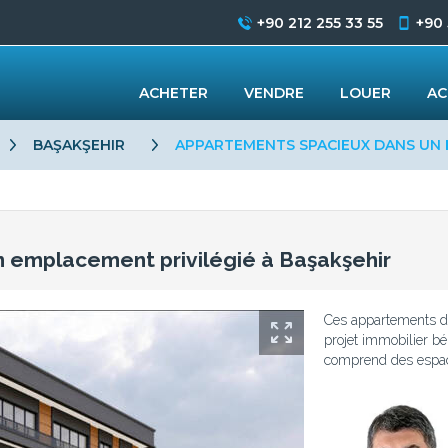
+90 212 255 33 55
+90
ACHETER
VENDRE
LOUER
AC
BAŞAKŞEHIR
APPARTEMENTS SPACIEUX DANS UN 
 emplacement privilégié à Başakşehir
Ces appartements de
projet immobilier bé
comprend des espace