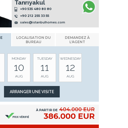
Tanrıyakul
+90 535 480 80 80
+90 212 255 33 55
sales@istanbulhomes.com
NE
LOCALISATION DU
DEMANDEZ À
BUREAU
L'AGENT
MONDAY
TUESDAY
WEDNESDAY
10
11
12
AUG
AUG
AUG
404.000 EUR
À PARTIR DE
386.000 EUR