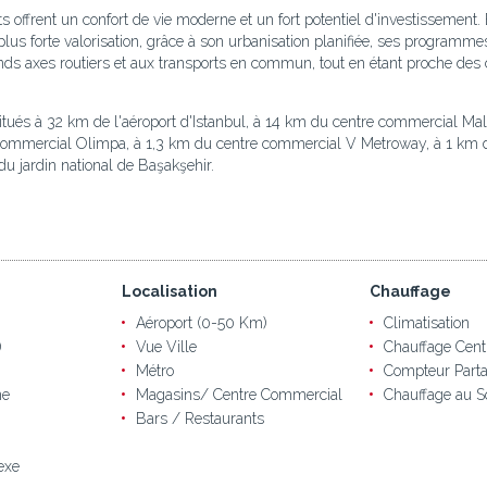
ts offrent un confort de vie moderne et un fort potentiel d'investissemen
 plus forte valorisation, grâce à son urbanisation planifiée, ses programm
rands axes routiers et aux transports en commun, tout en étant proche de
itués à 32 km de l'aéroport d'Istanbul, à 14 km du centre commercial Mall
ommercial Olimpa, à 1,3 km du centre commercial V Metroway, à 1 km de l
du jardin national de Başakşehir.
Localisation
Chauffage
Aéroport (0-50 Km)
Climatisation
)
Vue Ville
Chauffage Cent
Métro
Compteur Parta
ne
Magasins/ Centre Commercial
Chauffage au S
Bars / Restaurants
exe