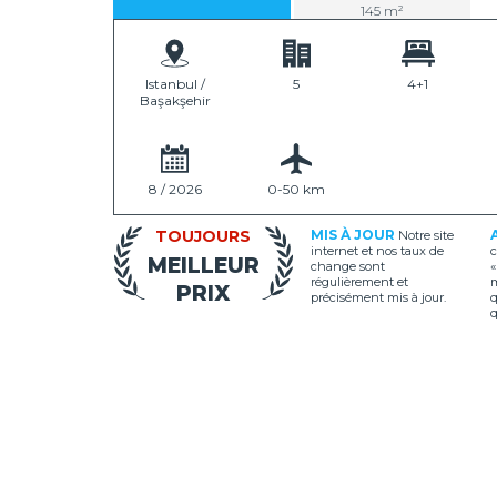
145 m²
Istanbul /
5
4+1
Başakşehir
8 / 2026
0-50 km
TOUJOURS
MIS À JOUR
Notre site
internet et nos taux de
c
MEILLEUR
change sont
«
régulièrement et
m
PRIX
précisément mis à jour.
q
q