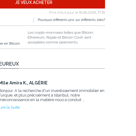
JE VEUX ACHETER
Prix mis à jour le
16.06.2026, 17.35
Pourquoi différents prix sur différents sites?
Les crypto-monnaies telles que Bitcoin,
Ethereum, Ripple et Bitcoin Cash sont
acceptées comme paiements.
er en Bitcoin
HEUREUX
Mlle Amira K., ALGÉRIE
Bonjour, A la recherche d'un investissement immobilier en
Turquie, et plus précisément à Istanbul, notre
méconnaissance en la matière nous a conduit ...
Lire la Suite