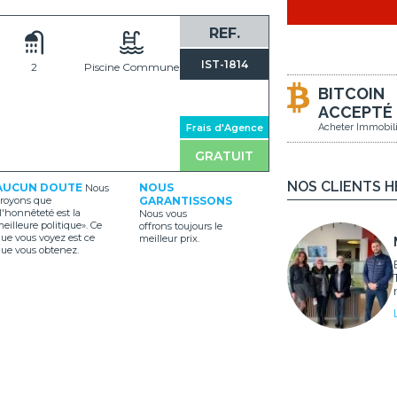
REF.
IST-1814
2
Piscine Commune
BITCOIN
ACCEPTÉ
Frais d'Agence
Acheter Immobili
GRATUIT
NOS CLIENTS 
AUCUN DOUTE
NOUS
Nous
royons que
GARANTISSONS
l'honnêteté est la
Nous vous
eilleure politique». Ce
offrons toujours le
ue vous voyez est ce
meilleur prix.
ue vous obtenez.