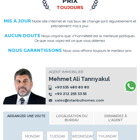
PRIX
TOUJOURS
MIS À JOUR
Notre site internet et nos taux de change sont régulièrement et
précisément mis à jour.
AUCUN DOUTE
Nous croyons que «l'honnêteté est la meilleure politique».
Ce que vous voyez est ce que vous obtenez.
NOUS GARANTISSONS
Nous vous offrons toujours le meilleur prix.
AGENT IMMOBILIER
Mehmet Ali Tanrıyakul
+90 535 480 80 80
+90 212 255 33 55
sales@istanbulhomes.com
ARRANGER UNE VISITE
LOCALISATION DU
DEMANDEZ À
BUREAU
L'AGENT
MONDAY
TUESDAY
WEDNESDAY
THURSDAY