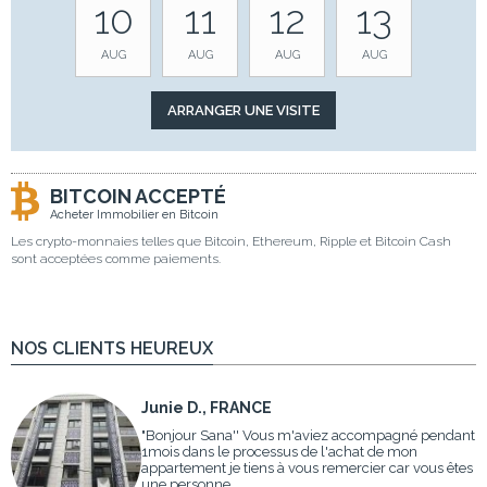
10
11
12
13
AUG
AUG
AUG
AUG
BITCOIN ACCEPTÉ
Acheter Immobilier en Bitcoin
Les crypto-monnaies telles que Bitcoin, Ethereum, Ripple et Bitcoin Cash
sont acceptées comme paiements.
NOS CLIENTS HEUREUX
Junie D., FRANCE
"Bonjour Sana'' Vous m'aviez accompagné pendant
1mois dans le processus de l'achat de mon
appartement je tiens à vous remercier car vous êtes
une personne ...