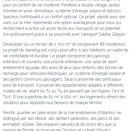
pour un confort de vie moderne. Fenêtres à double vitrage, portes
d'entrée en acier, domotique, système d'énergie solaire et balcons
spacieux contribuent à un confort optimal. Ce projet, réputé pour ses
vues sur la mer, représente une option avantageuse pour ceux qui
recherchent à la fois un accès facile aux transports et un potentiel
d'investissement grâce à sa proximité avec l'aéroport Sabiha Gökçen.
Développé sur un terrain de 2 700 m² et comprenant 88 résidences,
ce projet de standing est conçu pour offrir à ses habitants un cadre de
vie confortable et durable. Le projet comprend des parkings
extérieurs et couverts, une piscine extérieure, une salle de sport
entièrement équipée, des aires de jeux pour enfants, des bornes de
recharge pour véhicules électriques, un système d'énergie solaire et
des jardins communs paysagers. Situé à proximité des principaux
axes de transport, il propose des appartements adaptés à différents
modes de vie, allant du T2 au T4, en passant par les duplex T4+2 et
T5+2. D'une superficie de 62 m² à 260 m², les logements offrent des
solutions pour répondre aux besoins de chaque famille.
Pendik, quartier en plein essor de la rive anatolienne d'Istanbul, se
distingue par son littoral, ses sentiers pédestres, ses parcs et son
animation sociale. Des espaces naturels et de loisirs tels que la
marina de Pendik, le bosquet de Gözdağı et la forêt d'Aydos