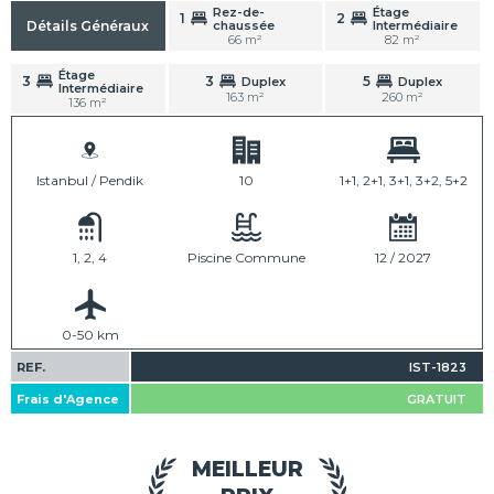
Rez-de-
Étage
1
2
chaussée
Intermédiaire
Détails Généraux
66 m²
82 m²
Étage
3
3
5
Duplex
Duplex
Intermédiaire
163 m²
260 m²
136 m²
Istanbul / Pendik
10
1+1, 2+1, 3+1, 3+2, 5+2
1, 2, 4
Piscine Commune
12 / 2027
0-50 km
REF.
IST-1823
Frais d'Agence
GRATUIT
MEILLEUR