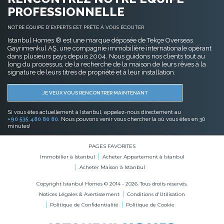
PROFESSIONNELLE
NOTRE ÉQUIPE D'EXPERTS EST PRÊTE À VOUS ÉCOUTER
Istanbul Homes ® est une marque déposée de Tekçe Overseas
Gayrimenkul AŞ, une compagnie immobilière internationale opérant
dans plusieurs pays depuis 2004. Nous guidons nos clients tout au
long du processus, de la recherche de la maison de leurs rêves à la
signature de leurs titres de propriété et à leur installation.
JE VEUX VOUS RENCONTRER MAINTENANT
Si vous êtes actuellement à Istanbul, appelez-nous directement au
+90 535 480 80 80
. Nous pouvons venir vous chercher là où vous êtes en 30
minutes!
PAGES FAVORITES
Immobilier à Istanbul
Acheter Appartement à Istanbul
Acheter Maison à Istanbul
Copyright Istanbul Homes © 2014 - 2026. Tous droits réservés.
Notices Légales & Avertissement
Conditions d'Utilisation
Politique de Confidentialité
Politique de Cookie