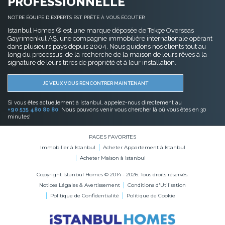
PROFESSIONNELLE
NOTRE ÉQUIPE D'EXPERTS EST PRÊTE À VOUS ÉCOUTER
Istanbul Homes ® est une marque déposée de Tekçe Overseas
Gayrimenkul AŞ, une compagnie immobilière internationale opérant
dans plusieurs pays depuis 2004. Nous guidons nos clients tout au
long du processus, de la recherche de la maison de leurs rêves à la
signature de leurs titres de propriété et à leur installation.
JE VEUX VOUS RENCONTRER MAINTENANT
Si vous êtes actuellement à Istanbul, appelez-nous directement au
+90 535 480 80 80
. Nous pouvons venir vous chercher là où vous êtes en 30
minutes!
PAGES FAVORITES
Immobilier à Istanbul
Acheter Appartement à Istanbul
Acheter Maison à Istanbul
Copyright Istanbul Homes © 2014 - 2026. Tous droits réservés.
Notices Légales & Avertissement
Conditions d'Utilisation
Politique de Confidentialité
Politique de Cookie