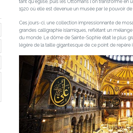
tant qu'église, puis les Ottomans l'on transformé e
1920 où elle est devenue un musée par le pouvoir de
Ces jours-ci, une collection impressionnante de mosa
grandes calligraphie islamiques, reflétant un mélang
du monde. Le dôme de Sainte-Sophie était le plus gr
légère de la taille gigantesque de ce point de repère 