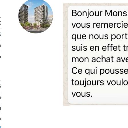
6
5
3
4
3
3
1
2
S