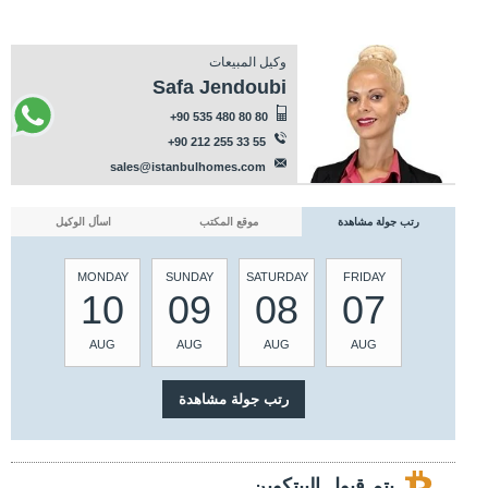
وكيل المبيعات
Safa Jendoubi
+90 535 480 80 80
+90 212 255 33 55
sales@istanbulhomes.com
رتب جولة مشاهدة
موقع المكتب
اسأل الوكيل
MONDAY
SUNDAY
SATURDAY
FRIDAY
10
09
08
07
AUG
AUG
AUG
AUG
يتم قبول البيتكوين