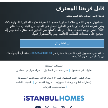
قابل فريقنا المحترف
فريقنا الخبير المحلي جاهز لمساعدتكم
اسطنبول هومز ® هي علامة تجارية مسجلة لشركة تكجه العقارية الدولية AŞ،
وهي شركة عقارات دولية في الخارج تعمل في العديد من البلدان منذ عام
2004. نحن نوجه عملائنا خلال الرحلة بأكملها من العثور على منزل أحلامهم إلى
التوقيع على سندات الملكية الخاصة بهم والاستقرار فيها.
اريد لقائكم الان
إذا كنت في اسطنبول الآن، فاتصل بنا مباشرة من
+90 535 480 80 80
يمكننا أن نأتي ونأخذك
من مكانك في غضون 30 دقيقة!
الصفحات المفضلة
عقارات في اسطنبول
شراء شقة في اسطنبول
شراء منزل في اسطنبول
حقوق الطبع والنشر اسطنبول هومز © 2014-2026. جميع الحقوق محفوظة.
الإشعارات القانونية وإخلاء المسؤولية
شروط الاستخدام
السياسة الخاصة
سياسة ملفات الارتباط