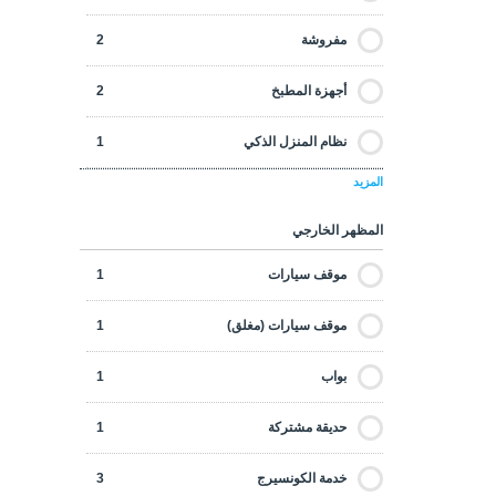
جديدة البناء
1
مفروشة
2
جولف
0
أجهزة المطبخ
2
رخيصة
0
نظام المنزل الذكي
1
عروض مميزة
0
المزيد
غرفة التخزين
1
على شاطئ البحر
0
المظهر الخارجي
تراس
1
على مسافة مشي إلى الشاطئ
0
موقف سيارات
1
ستلايت
3
على مسافة مشي إلى المرافق
4
موقف سيارات (مغلق)
1
فخمة
2
بواب
1
معادة البيع
3
حديقة مشتركة
1
معاصرة
1
خدمة الكونسيرج
3