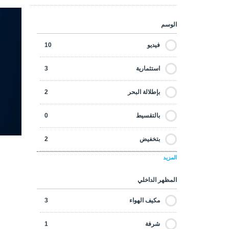
الوسم
فيديو
10
استثمارية
3
بإطلالة البحر
2
بالتقسيط
0
بتخفيض
2
المزيد
بضمان الإيجار
0
المظهر الداخلي
تأجير قصير الأجل
1
مكيف الهواء
3
جاهزة للسكن
2
شرفة
1