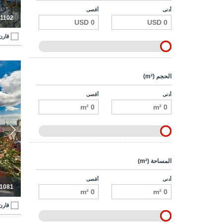
أدنى
أقصى
-1102
قارن
فند
الحجم (m²)
أدنى
أقصى
المساحة (m²)
أدنى
أقصى
-1081
قارن