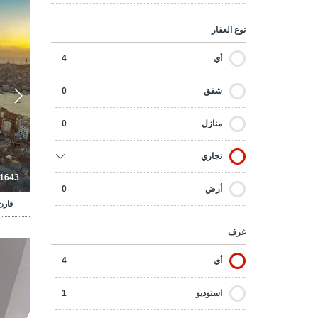
فندق مكون من 24 غرفة بالقرب من برج غلطة في بيوغلو اسطنبول 3
نوع العقار
أي
4
شقق
0
منازل
0
تجاري
-1643
أرض
0
قارن
غرف
محلات تجار
أي
4
استوديو
1