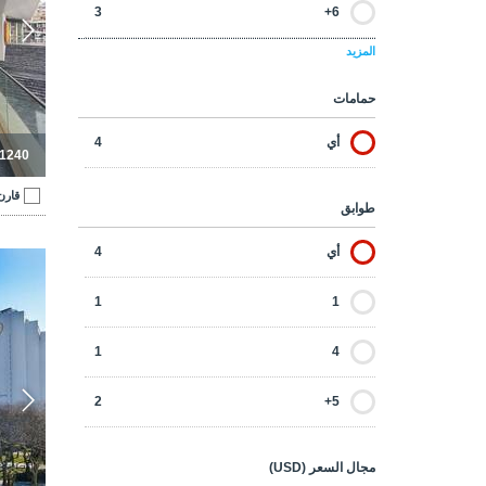
3
6+
المزيد
حمامات
أي
4
-1240
قارن
طوابق
أي
4
فندق
1
1
1
4
2
5+
مجال السعر (USD)