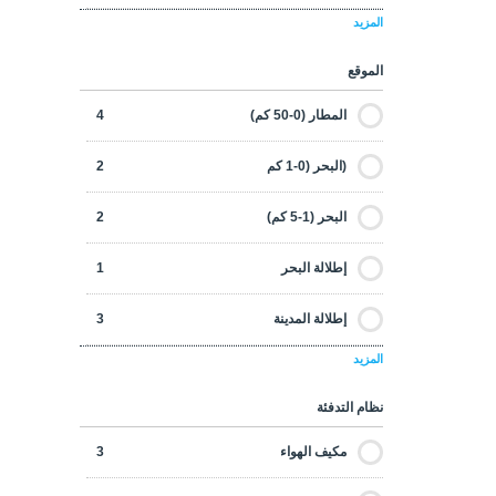
ملائمة للجنسية
4
المزيد
غرفة ألعاب
1
الموقع
مصعد
4
المطار (0-50 كم)
4
ادارة التأجير
1
(البحر (0-1 كم
2
ساونا
1
البحر (1-5 كم)
2
24/7 أمن
3
إطلالة البحر
1
كاميرا الأمن
4
إطلالة المدينة
3
ملائم لذوي الاحتياجات الخاصة
1
المزيد
إطلالة البوسفور
2
نظام التدفئة
المترو
3
مكيف الهواء
3
المتروباص
1