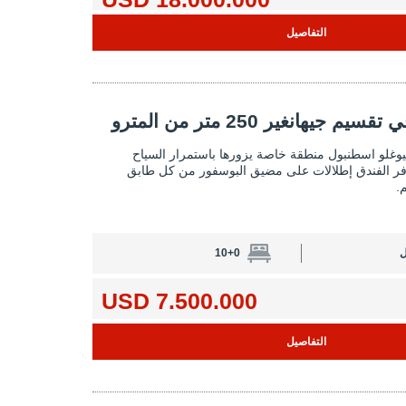
التفاصيل
 متر من المترو 2
يهانغير 250 متر من المترو
فندق مرخص في تقسيم جيهانغير 250 متر من المترو 1
بيوغلو اسطنبول منطقة خاصة يزورها باستمرار السياح
وفر الفندق إطلالات على مضيق البوسفور من كل طابق
.
ل
10+0
7.500.000 USD
التفاصيل