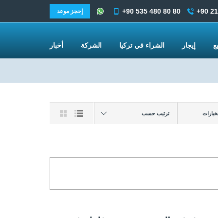
+90 535 480 80 80
+90 21
إحجز موعد
يع
إيجار
الشراء في تركيا
الشركة
أخبار
ترتيب حسب
لخيارات