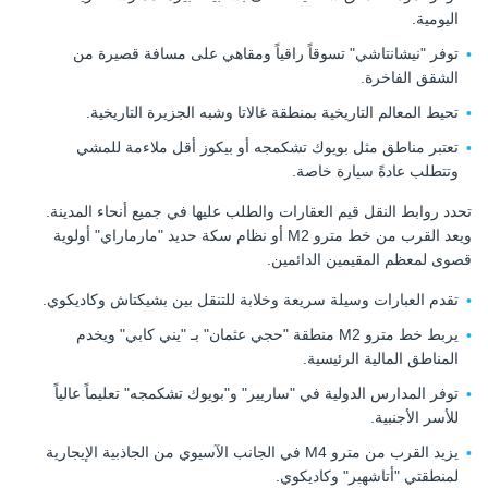
اليومية.
توفر "نيشانتاشي" تسوقاً راقياً ومقاهي على مسافة قصيرة من
الشقق الفاخرة.
تحيط المعالم التاريخية بمنطقة غالاتا وشبه الجزيرة التاريخية.
تعتبر مناطق مثل بويوك تشكمجه أو بيكوز أقل ملاءمة للمشي
وتتطلب عادةً سيارة خاصة.
تحدد روابط النقل قيم العقارات والطلب عليها في جميع أنحاء المدينة.
ويعد القرب من خط مترو M2 أو نظام سكة حديد "مارماراي" أولوية
قصوى لمعظم المقيمين الدائمين.
تقدم العبارات وسيلة سريعة وخلابة للتنقل بين بشيكتاش وكاديكوي.
يربط خط مترو M2 منطقة "حجي عثمان" بـ "يني كابي" ويخدم
المناطق المالية الرئيسية.
توفر المدارس الدولية في "ساريير" و"بويوك تشكمجه" تعليماً عالياً
للأسر الأجنبية.
يزيد القرب من مترو M4 في الجانب الآسيوي من الجاذبية الإيجارية
لمنطقتي "أتاشهير" وكاديكوي.