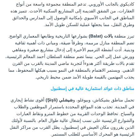
كاديكوي بالجانب الأوروبي. تدعم المنطقة مجموعة واسعة من أنواع
العقارات، من الشقق القديمة إلى المشاريع السكنية الأحدث. تتميز هذه
المناطق في الجانب الآسيوي بإمكانية الوصول إلى المدارس والحدائق
وطرق النقل، مما يجعلها عملية للسكن طويل الأمد.
تبرز منطقة
بالات (Balat)
بشوارعها التاريخية وطابعها المعماري الواضح.
تضم المنطقة منازل مرممة، وطرقاً ضيقة، ومباني ذات أهمية ثقافية
ودينية. أدت أنشطة الترميم الأخيرة إلى إدخال مشاريع صغيرة ومقاهي
وورش عمل إلى الحي. بينما تضم منطقة السلطان أحمد المعالم الرئيسية،
تقدم بالات طريقة أكثر هدوءاً لتجربة ماضي المدينة بالقرب من القرن
الذهبي. ويستمر الاهتمام بالمنطقة في النمو بسبب هيكلها المحفوظ، مما
يجذب المهتمين بالقيمة طويلة الأمد ضمن محيط تاريخي.
مناطق ذات عوائد استثمارية عالية في إسطنبول
تحمل مناطق بشيكتاش، وبيوغلو، و
شيشلي (Şişli)
أقوى نشاط إيجاري
في المدينة. تجذب هذه المواقع المحددة باستمرار الموظفين والطلاب
والسياح. تحافظ الوحدات القريبة من خطوط المترو ونقاط العبارات
والشوارع الرئيسية على نسب إشغال عالية طوال العام. بالنسبة لأولئك
الذين يقررون مكان العيش في إسطنبول، يظل القرب من مراكز النقل
الرئيسية هو المحرك الأساسي للطلب المستمر.