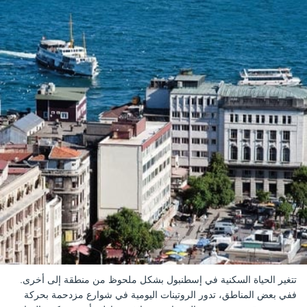
تتغير الحياة السكنية في إسطنبول بشكل ملحوظ من منطقة إلى أخرى.
ففي بعض المناطق، تدور الروتينات اليومية في شوارع مزدحمة بحركة