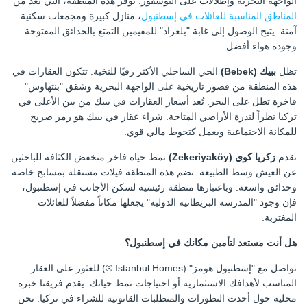
الواجهة البحرية وإطلالات على البوسفور. توفر هذه المنطقة، التي تُعد من
المناطق المناسبة للعائلات في إسطنبول
، منازل كبيرة ومجمعات سكنية
آمنة. يتيح الوصول إلى غابة "بلغراد" للمقيمين التمتع بالحدائق المفتوحة
وجودة هواء أفضل.
تظل
ببيك (Bebek)
الحي الساحلي الأكثر رقيًا للنخبة. تتكون العقارات في
هذه المنطقة من قصور تاريخية على الواجهة البحرية وشقق "بنتهاوس"
فاخرة تطل على البحر. تُعد أسعار العقارات في ببيك من بين الأعلى في
تركيا نظراً لندرة الأراضي المتاحة. شراء عقار في ببيك هو رمز صريح
للمكانة الاجتماعية ويعمل كتحوط مالي قوي.
تقدم
زكريا كوي (Zekeriyaköy)
نمط حياة فاخر منخفض الكثافة للباحثين
عن العيش وسط الطبيعة. تضم هذه المنطقة فيلات مستقلة بمسابح خاصة
وحدائق واسعة. وباعتبارها منطقة رئيسية لسكن الأجانب في إسطنبول،
فإن وجود "المدرسة البريطانية الدولية" يجعلها مكاناً مفضلاً للعائلات
المغتربة.
هل أنت مستعد لتأمين مكانك في إسطنبول؟
تواصل مع "إسطنبول هومز" (Istanbul Homes ®) للعثور على العقار
المناسب لأهدافك الاستثمارية أو احتياجات نمط حياتك. يقدم فريقنا خبرة
محلية حول أحدث التطورات والمتطلبات القانونية للشراء في تركيا. نحن