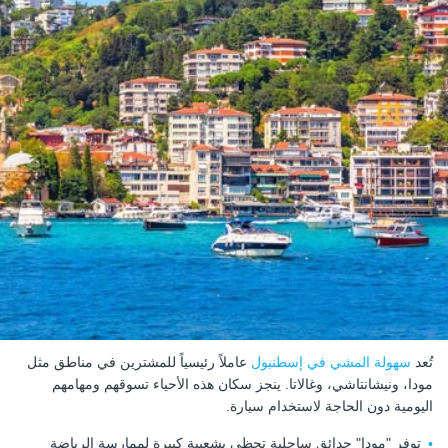
تُعد
سهولة المشي في إسطنبول
عاملاً رئيسياً للمشترين في مناطق مثل
مودا، ونيشانتاشي، وغالاتا. ينجز سكان هذه الأحياء تسوقهم ومهامهم
اليومية دون الحاجة لاستخدام سيارة.
توفر "مودا" حدائق ساحلية تحظى بشعبية كبيرة لممارسة الرياضة