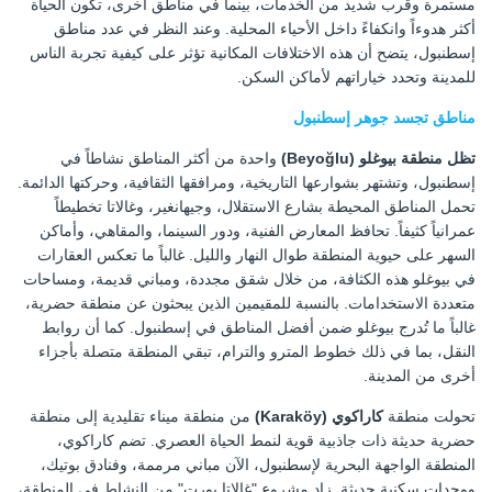
مستمرة وقرب شديد من الخدمات، بينما في مناطق أخرى، تكون الحياة
أكثر هدوءاً وانكفاءً داخل الأحياء المحلية. وعند النظر في عدد مناطق
إسطنبول، يتضح أن هذه الاختلافات المكانية تؤثر على كيفية تجربة الناس
للمدينة وتحدد خياراتهم لأماكن السكن.
مناطق تجسد جوهر إسطنبول
تظل منطقة بيوغلو (Beyoğlu)
واحدة من أكثر المناطق نشاطاً في
إسطنبول، وتشتهر بشوارعها التاريخية، ومرافقها الثقافية، وحركتها الدائمة.
تحمل المناطق المحيطة بشارع الاستقلال، وجيهانغير، وغالاتا تخطيطاً
عمرانياً كثيفاً. تحافظ المعارض الفنية، ودور السينما، والمقاهي، وأماكن
السهر على حيوية المنطقة طوال النهار والليل. غالباً ما تعكس العقارات
في بيوغلو هذه الكثافة، من خلال شقق مجددة، ومباني قديمة، ومساحات
متعددة الاستخدامات. بالنسبة للمقيمين الذين يبحثون عن منطقة حضرية،
غالباً ما تُدرج بيوغلو ضمن أفضل المناطق في إسطنبول. كما أن روابط
النقل، بما في ذلك خطوط المترو والترام، تبقي المنطقة متصلة بأجزاء
أخرى من المدينة.
تحولت منطقة
كاراكوي (Karaköy)
من منطقة ميناء تقليدية إلى منطقة
حضرية حديثة ذات جاذبية قوية لنمط الحياة العصري. تضم كاراكوي،
المنطقة الواجهة البحرية لإسطنبول، الآن مباني مرممة، وفنادق بوتيك،
ووحدات سكنية حديثة. زاد مشروع "غالاتا بورت" من النشاط في المنطقة،