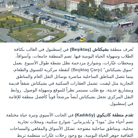
تُعرف منطقة
بشيكتاش (Beşiktaş)
في إسطنبول في الغالب بكثافة
الطلاب وسهولة الحياة اليومية فيها. تضم المنطقة جامعات، وأسواقاً،
ومحطات عبّارات، وشوارع مزدحمة تظل نشطة طوال الأسبوع. يعمل
"سوق بشيكتاش" (Beşiktaş Çarşı) كنقطة مركزية للتسوق والطعام،
بينما تتصل المناطق الساحلية مباشرة بوسائل النقل العام والمناطق
التجارية مثل ليفنت. تشمل العقارات السكنية في بشيكتاش شققاً قديمة
ومشاريع حديثة، مع طلب مستمر نظراً للموقع وسهولة الوصول. روابط
النقل المركزي تجعل بشيكتاش أيضاً مرشحاً قوياً كأفضل منطقة للإقامة
في إسطنبول.
تقدم منطقة كاديكوي (Kadıköy)
في الجانب الآسيوي وتيرة حياة مختلفة.
تضم أحياء مثل "مودا" و"يلديرماني" شوارع سكنية، ومحلات تجارية
محلية، ومناطق ساحلية مفتوحة. تشكل الأسواق والمقاهي والمساحات
الثقافية جوهر الحياة اليومية، مع وجود رحلات عبّارات منتظمة تربط