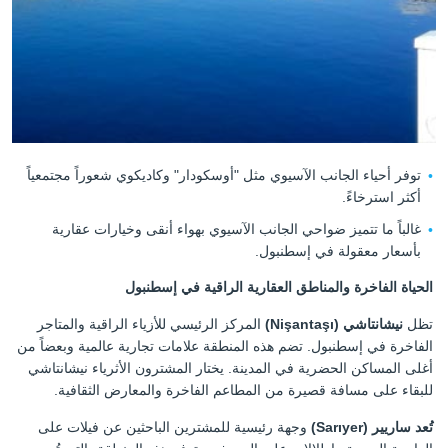
توفر أحياء الجانب الآسيوي مثل "أوسكودار" وكاديكوي شعوراً مجتمعياً
أكثر استرخاءً.
غالباً ما تتميز ضواحي الجانب الآسيوي بهواء أنقى و
خيارات عقارية
بأسعار معقولة في إسطنبول
.
الحياة الفاخرة والمناطق العقارية الراقية في إسطنبول
تظل
نيشانتاشي (Nişantaşı)
المركز الرئيسي للأزياء الراقية والمتاجر
الفاخرة في إسطنبول. تضم هذه المنطقة علامات تجارية عالمية وبعضاً من
أغلى المساكن الحضرية في المدينة. يختار المشترون الأثرياء نيشانتاشي
للبقاء على مسافة قصيرة من المطاعم الفاخرة والمعارض الثقافية.
تُعد ساريير (Sarıyer)
وجهة رئيسية للمشترين الباحثين عن فيلات على