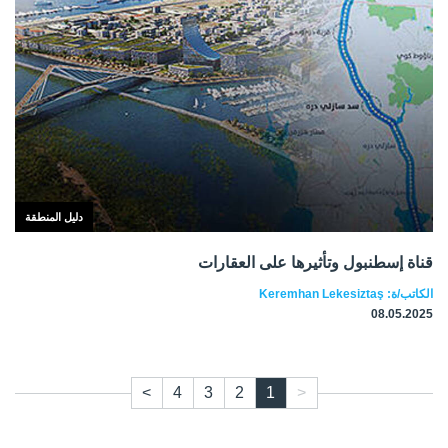
دليل المنطقة
قناة إسطنبول وتأثيرها على العقارات
الكاتب/ة: Keremhan Lekesiztaş
08.05.2025
>
4
3
2
1
<