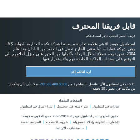
قابل فريقنا المحترف
فريقنا الخبير المحلي جاهز لمساعدتكم
اسطنبول هومز ® هي علامة تجارية مسجلة لشركة تكجه العقارية الدولية AŞ،
وهي شركة عقارات دولية في الخارج تعمل في العديد من البلدان منذ عام
2004. نحن نوجه عملائنا خلال الرحلة بأكملها من العثور على منزل أحلامهم إلى
التوقيع على سندات الملكية الخاصة بهم والاستقرار فيها.
اريد لقائكم الان
إذا كنت في اسطنبول الآن، فاتصل بنا مباشرة من
+90 535 480 80 80
يمكننا أن نأتي ونأخذك
من مكانك في غضون 30 دقيقة!
الصفحات المفضلة
عقارات في اسطنبول
شراء شقة في اسطنبول
شراء منزل في اسطنبول
حقوق الطبع والنشر اسطنبول هومز © 2014-2026. جميع الحقوق محفوظة.
الإشعارات القانونية وإخلاء المسؤولية
شروط الاستخدام
السياسة الخاصة
سياسة ملفات الارتباط