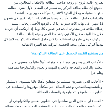
تصريح إقامة لزوج او زوجة صاحب البطاقة والأطفال المعالين، من
المتوقع أن نظام بطاقة التركوازية سيمر في المقام الأول بفترة انتقالية
مدتها 3 سنوات، وخلال الفترة الانتقالية سيكلف خبير برصد أنشطة
والتزامات حامل البطاقة الأجنبية. وسيقوم الخبراء بإعداد تقرير في غضون
12 شهرا. في نهاية ثلاث سنوات إذا كان الوضع الأجنبي إيجابي، سيتم
إعطاء بطاقة غير محدودة المدة في غضون 30 يوما. إذا ارتكبت أي جريمة
خلال هذا الوقت، فإن الأجنبي يفقد هذا الحق وسيتم إلغاء البطاقة
التركوازية وفي ظروف استثنائية إذا كان حامل البطاقة التركوازية لايشكل
تهديداً لتركيا، يمكن منحه
الجنسية التركية
بعد الفترة الانتقالية.
من يستطيع التقديم للحصول على البطاقة التركوازية؟
• الأجانب الذين يعتبرون قوة عاملة مؤهلة تأهيلاً عالياً مع مستوى من
التعليم والراتب والمعرفة والخبرة المهنية والعلوم والتكنولوجيا مساهمة
وهلم جرا
• الأجانب الذين يعتبرون مستثمرين مؤهلين تأهيلا عاليا بمستوى الاستثمار
أو بأنشطتهمبالتصدير، وحجم العمالة التي يمكنأن يوفروها والمساهمة في
التطورات العلمية والتكنولوجية والسمات المماثلة.
• العلماء أو الباحثين الذين ساهموا في التطوير العلمي والتكنولوجي أو
الذين يقومون بالبحوث والدراسات على المستوى الدولي من حيث مصالح