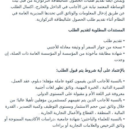
ويمكن أيضاً تقديم طلبات الحصول علىالبطاقة التركوازية من قبل بيت
الوساطة المعتمد نيابة عن الأجانب في الداخل والخارج، اكتمال الطلب
عن طريق إدخال المعلومات والوثائق التي تحددها المديرية العامة في
النظام أثناء تقديم طلب الحصول علىالبطاقة التركوازية.
المستندات المطلوبة لتقديم الطلب
• تقديم طلب
• نسخة من جواز السفر أو وثيقة معادلة للأجنبي
• شهادة مطابقة مأخوذة من المؤسسة أو المؤسسة العامة ذات الصلة، إن
وجدت
بالإعتماد على أية شروط يتم قبول الطلب؛
• بالنسبة للأجانب الذين يقيمون كقوة عاملة مؤهلة؛ دبلوم، عقد العمل،
السيرة الذاتية ، الخبرة المهنية، وثائق تظهر لغات أجنبية
معروفة غير اللغة الأم و مقبولة على المستوى الدولي.
• بالنسبة للأجانب الذين يتم تقييمهم كمستثمرين مؤهلين تأهيلا عاليا؛ من
خلال وثائق تبين حجم الاستثمار ومستوى التوظيف وكمية التصدير ، القدرة
المالية ، المنطقة ، القطاع والأعمال التجارية الجارية .
• بالنسبة للعلماء والباحثين؛ شهادة جامعية ،دراسات الأكاديمية الممنوجة أو
وثائق الترخيص والعلامات التجارية أو براءات