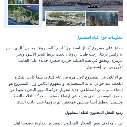
معلومات حول قناة اسطنبول
يطلق على مشروع "كانال اسطنبول" اسم "المشروع المجنون" الذي يقوم
به رئيس تركيا، رجب طيب أردوغان بحيث يربط البحر الأسود وبحر
مرمرة، ويخلق في هذه العملية جزيرة صغيرة جديدة على الجانب
الأوروبي من إسطنبول.
تم الاعلان عن المشروع لأول مرة في عام 2011، بينما كانت الفكرة
الفعلية منذ حوالي بداية التسعينيات. والمفهوم الكامن وراء المشروع هو
إنشاء ممر مائي اصطناعي جديد لتحويل حركة المرور البحرية بعيدا عن
مضيق البوسفور الذي يفرط في ارتفاع مستويات حركة ناقلات النفط.
وتشمل الخطط أيضا مدينتين عملاقتين تم بناؤهما على جانب القناة.
ردود الفعل المحليون لقناة اسطنبول
تزداد مخاوف بعض السكان المحليون بالمصالح العقارية خصوصا اهل