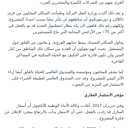
القرى منهم من الشركات الكبيرة والمشترين العرب.
و بعد ذلك أكدت وزارة النقل التركية وطمأنت السكان المحليين من قرى
باكلالي و دورسونكوي أن مناطقهم لن تتأثر سلبا بسبب امتداد المشروع،
ولكنهم رغم ذلك قلقون لأن بناء مطار اسطنبول الجديد قد تم بالفعل في
أكثر من 75٪ من الأراضي المحلية التي تباع للمستثمرين.
يحاول السكان التمسك بنمط حياتهم القروية، و يعانون من القلق حول
المستقبل. بحيث انهم يقولون أن العديد من سكان تلك المناطق من كبار
السن ولن تكون قادرة على التكيف مع الحياة السكنية في المساكن
الفاخرة.
كما يشعر المحليون ومؤسسة والصندوق العالمي للحياة بالقلق أيضا إزاء
الأثر البيئي للمشروع. وقد حث الصندوق العالمي للطبيعة الخبراء على
الاستثمار في المزيد من البحوث.
مؤشر الاستثمار العقاري
وفي حزيران 2017، أفادت وكالة الأنباء الوطنية للأناضول أن أسعار
المنازل قد زادت بالفعل، حتى أن الاسعار بدأت بالارتفاع بمجرد الإعلان عن
فكرة المشروع.