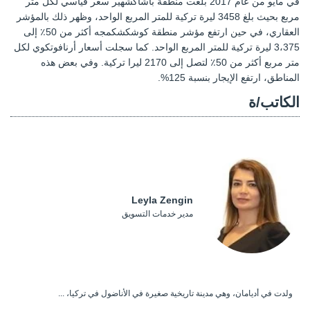
في مايو من عام 2017 بلغت منطقة باشاكشهير سعر قياسي لكل متر
مربع بحيث بلغ 3458 ليرة تركية للمتر المربع الواحد، وظهر ذلك بالمؤشر
العقاري، في حين ارتفع مؤشر منطقة كوشكشكمجه أكثر من 50٪ إلى
3،375 ليرة تركية للمتر المربع الواحد. كما سجلت أسعار أرنافوتكوي لكل
متر مربع أكثر من 50٪ لتصل إلى 2170 ليرا تركية. وفي بعض هذه
المناطق، ارتفع الإيجار بنسبة 125%.
الكاتب/ة
Leyla Zengin
مدير خدمات التسويق
ولدت في أديامان، وهي مدينة تاريخية صغيرة في الأناضول في تركيا، ...