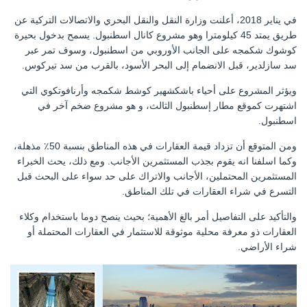
في يناير 2018، أعلنت وزارة النقل والنقل البحري والاتصالات التركية عن
طريق يمتد 45 كيلومترا وهو مشروع كانال اسطنبول. يسمح بدخول بحيرة
كوشوك شكمجه على الجانب الأوروبي من اسطنبول، وسوف تمر عبر
سد سازلدير، قبل الانضمام إلى البحر الأسود، بالقرب من سد تيركوس.
ويؤثر المشروع على أحياء باشكشهير كوشط شكمجه وأرنافوتكوي التي
اشتهرت كموقع مطار إسطنبول الثالث، و هو مشروع ضخم آخر في
اسطنبول.
ومن المتوقع أن تزداد قيمة العقارات في هذه المناطق بنسبة 50٪ مذهلة،
وكما اسلفنا انه يقوم بجذب المستثمرين الأجانب. ومع ذلك، يحث الخبراء
المستثمرين المحتملين، الأجانب والاتراك على حد سواء على البحث قبل
التسرع في شراء العقارات في تلك المناطق.
والتأكيد على التفاصيل أمر بالغ الأهمية؛ بحيث ينصح دوما باستخدام وكلاء
العقارات ذو معرفة محلية موثوقة للاستثمار في العقارات المحتملة أو
شراء الأراضي.