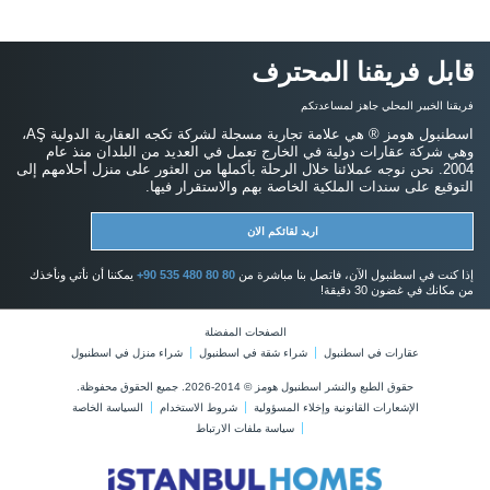
قابل فريقنا المحترف
فريقنا الخبير المحلي جاهز لمساعدتكم
اسطنبول هومز ® هي علامة تجارية مسجلة لشركة تكجه العقارية الدولية AŞ،
وهي شركة عقارات دولية في الخارج تعمل في العديد من البلدان منذ عام
2004. نحن نوجه عملائنا خلال الرحلة بأكملها من العثور على منزل أحلامهم إلى
التوقيع على سندات الملكية الخاصة بهم والاستقرار فيها.
اريد لقائكم الان
إذا كنت في اسطنبول الآن، فاتصل بنا مباشرة من
+90 535 480 80 80
يمكننا أن نأتي ونأخذك
من مكانك في غضون 30 دقيقة!
الصفحات المفضلة
عقارات في اسطنبول
شراء شقة في اسطنبول
شراء منزل في اسطنبول
حقوق الطبع والنشر اسطنبول هومز © 2014-2026. جميع الحقوق محفوظة.
الإشعارات القانونية وإخلاء المسؤولية
شروط الاستخدام
السياسة الخاصة
سياسة ملفات الارتباط