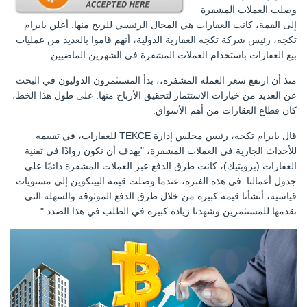
وصلت العملات المشفرة
إلى القمة، كانت العقارات هي المجال الرئيسي للربح منها. أعلن بايرام
تكجه، رئيس شركة تكجه العقارية الدولية، أنهم قاموا بالعديد من عمليات
بيع العقارات باستخدام العملات المشفرة في الشهرين الماضيين.
منذ أن ارتفع سعر العملة المشفرة،، بدأ المستثمرون الدوليون في البحث
عن العديد من خيارات الاستثمار لتحقيق الأرباح منها. على طول هذا الخط،
كان قطاع العقارات من أهم الأسواق.
قال بايرام تكجه، رئيس مجلس إدارة TEKCE للعقارات، في تقييمه
للأحداث الجارية في العملات المشفرة، "بهدف أن نكون روادًا في تقنية
العقارات (بروبتيك)، كانت طرق الدفع عبر العملات المشفرة دائمًا على
جدول أعمالنا. في هذه الفترة، عندما وصلت قيمة البيتكوين إلى مستويات
قياسية، أنشأنا قيمة كبيرة من خلال طرق الدفع الموثوقة والسهلة التي
نقدمها للمستثمرين وشهدنا زيادة كبيرة في الطلب في هذا الصدد ".