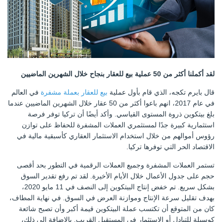
لقد أكملنا أكثر من 50 عملية بيع للعقار بنجاح خلال الشهرين الماضيين
قال بايرم تكجه، الذي قام بأول عملية
بيع للعقار بعملة مشفرة
في العالم
في عام 2017، انهم باعوا أكثر من 50 عقار خلال الشهرين الماضيين عندما
بلغ بيتكوين ذروة المستوى القياسي. وأكد أيضًا أن تركيا توفر فرصة
استثمارية كبيرة جدًا لمستثمري العملات المشفرة للحفاظ على توازن
رؤوس أموالهم من خلال استخدام الاستثمار العقاري كأسبقية مالية في
الاقتصاد الحر التي توفرها تركيا.
تستمر العملات المشفرة وجميع العملات الرقمية في التطور بحد أقصى
حجم على جدول الأعمال خلال الأيام الأخيرة. لقد تم رفع تقدير السوق
بشكل سريع. تم خفض إنتاج البيتكوين إلى النصف في 11 مايو 2020،
بهدف تقليل سرعة الإنتاج وموازنة العرض في السوق. في نهاية المطاف،
كان من المتوقع أن تكتسب عملة البيتكوين قيمة أكبر وأن تصبح شائعة
كوسيلة للتبادل أو الاستثمار في المستقبل القريب. بالإضافة إلى ذلك،