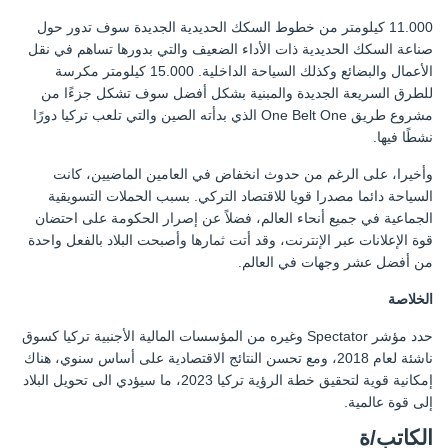
11.000 كيلومتر من خطوط السكك الحديدية الجديدة سوف تدور حول
صناعة السكك الحديدية ذات الأداء الضعيف والتي بدورها تساهم في نقل
الأعمال والبضائع وكذلك السياحة الداخلية. 15.000 كيلومتر مكرسة
للطرق السريعة الجديدة والمبنية بشكل أفضل سوف تشكل جزءًا من
مشروع طريق One Belt One الذي بدأته الصين والتي تلعب تركيا دورًا
نشطًا فيها.
وأخيرا، على الرغم من حدوث انخفاض في العامين الماضيين، كانت
السياحة دائما مصدرا قويا للاقتصاد التركي. بسبب الحملات التسويقية
الجماعية في جميع أنحاء العالم، فضلاً عن إصرار الحكومة على احتضان
قوة الإعلانات عبر الإنترنت، وقد أتت ثمارها وأصبحت البلاد بالفعل واحدة
من أفضل عشر وجهات في العالم.
الخلاصة
حدد مؤشر Spectator وغيره من المؤسسات المالية الأجنبية تركيا كسوق
ناشئة لعام 2018، ومع تحسن النتائج الاقتصادية على أساس سنوي، هناك
إمكانية قوية لتحقيق خطة الرؤية تركيا 2023، ما سيؤدي الى تحويل البلاد
إلى قوة عالمية.
الكاتب/ة