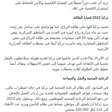
تريد أن تلعب دوراً نشطاً في القضايا الإقليمية والأمن للحفاظ على
استقرار الاقتصاد في ابلاد.
تركيا 2023 قضايا الطاقة
تعتمد تركيا كلها على طاقة الرياح، كما هو واضح على ساحل بحر إيجة
حيث تم بناء مزارع رياح كبيرة في العديد من المناطق المركزية. وهي
تهدف إلى توليد 20 ألف ميجاوات مجتمعة من طاقة الرياح في بعض
المناطق المختارة، وقد غامرت تركيا أيضًا في محطات الطاقة الحرارية
الأرضية.
إن الأتراك والأجانب الذين عاشوا في تركيا لفترة طويلة سيلاحظون بالفعل
تحسنا في الكفاءة التي تهدف عموما إلى خفض الاستهلاك، وهناك أيضا
خطط على الطاولة لثلاث محطات نووية.
الرعاية الصحية والنقل والسياحة
في السابق، كان نظام الرعاية الصحية في تركيا في حالة اضطراب مالي،
وقد سمحت قواعد التوظيف العشوائية للعديد من أرباب العمل بالتخلي
عن دفع أقساط الرعاية الصحية للموظفين. ومع ذلك، وبحلول عام 2023،
تريد تركيا أن يلتحق كل مواطن بنشاط في نظام التأمين ويزيد عدد الأطباء
إلى 210 لكل 100.000 شخص.