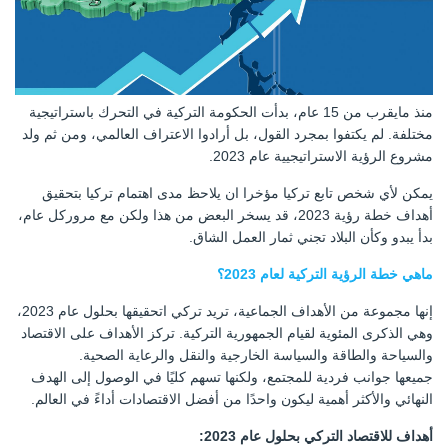
منذ مايقرب من 15 عام، بدأت الحكومة التركية في التحرك باستراتيجية
مختلفة. لم يكتفوا بمجرد القول، بل أرادوا الاعتراف العالمي، ومن ثم ولد
مشروع الرؤية الاستراتيجيية عام 2023.
يمكن لأي شخص تابع تركيا مؤخرا ان يلاحظ مدى اهتمام تركيا بتحقيق
أهداف خطة رؤية 2023، قد يسخر البعض من هذا ولكن مع مروركل عام،
بدأ يبدو وكأن البلاد تجني ثمار العمل الشاق.
ماهي خطة الرؤية التركية لعام 2023؟
إنها مجموعة من الأهداف الجماعية، تريد تركي اتحقيقها بحلول عام 2023،
وهي الذكرى المئوية لقيام الجمهورية التركية. تركز الأهداف على الاقتصاد
والسياحة والطاقة والسياسة الخارجية والنقل والرعاية الصحية.
جميعها جوانب فردية للمجتمع، ولكنها تسهم كليًا في الوصول إلى الهدف
النهائي والأكثر أهمية ليكون واحدًا من أفضل الاقتصادات أداءً في العالم.
أهداف للاقتصاد التركي بحلول عام 2023: