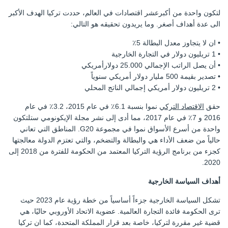
لتكون واحدة من أكبرعشر اقتصادات في العالم، حددت تركيا الهدف الأكبر
الى عدة أهداف أصغر. وما يريدون تحقيقه هو التالي:
• ان لا يتجاوز معدل البطالة 5٪
• 1 تريليون دولار في التجارة الخارجية
• أن يصل الراتب الإجمالي 25.000 دولارأمريكي
• تصدير بقيمة 500 مليار دولار أمريكي سنوياً
• 2 تريليون دولار أمريكي إجمالي الناتج المحلي
حقق
الاقتصاد التركي
نموا بنسبة 6.1٪ في عام 2015، 3.2٪ في عام
2016 و 7٪ في عام 2017، مما أدى إلى نشر مجلة الإيكونومي ستلتكون
واحدة من أسرع الأسواق نموا في مجموعة G20. المناطق التي تعاني
حالياً من ضعف الأداء هي والبطالة والتضخم، والتي تعتزم الدولة معالجتها
كجزء من برنامج الرؤية التركيا المعتمد من الحكومة للفترة من 2018 إلى
2020.
أهداف السياسة الخارجية
تشكل السياسة الخارجية جزءاً أساسياً من خطة رؤية عام 2023 حيث
ترى الحكومة فائدة التجارة العالمية. عضوية الاتحاد الأوروبي حاليًا، هي
قضية غير مقررة لتركيا، خاصة بعد قرار المملكة المتحدة، كما ان تركيا