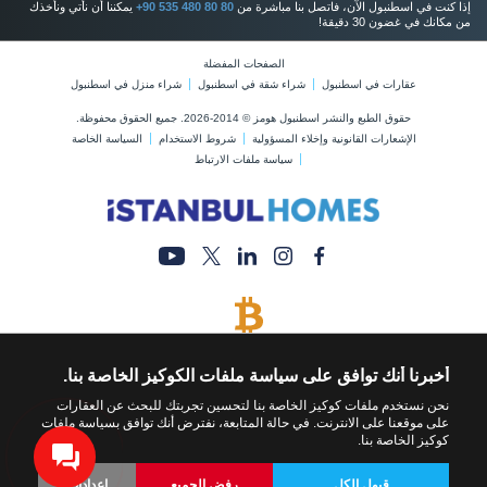
إذا كنت في اسطنبول الآن، فاتصل بنا مباشرة من
+90 535 480 80 80
يمكننا أن نأتي ونأخذك
من مكانك في غضون 30 دقيقة!
الصفحات المفضلة
عقارات في اسطنبول
شراء شقة في اسطنبول
شراء منزل في اسطنبول
حقوق الطبع والنشر اسطنبول هومز © 2014-2026. جميع الحقوق محفوظة.
الإشعارات القانونية وإخلاء المسؤولية
شروط الاستخدام
السياسة الخاصة
سياسة ملفات الارتباط
يتم قبول البيتكوين
قم بشراء أي عقار عن طريق الدفع بالبيتكوين
أخبرنا أنك توافق على سياسة ملفات الكوكيز الخاصة بنا.
نحن نستخدم ملفات كوكيز الخاصة بنا لتحسين تجربتك للبحث عن العقارات
على موقعنا على الانترنت. في حالة المتابعة، نفترض أنك توافق بسياسة ملفات
كوكيز الخاصة بنا.
قبول الكل
رفض الجميع
إعدادات