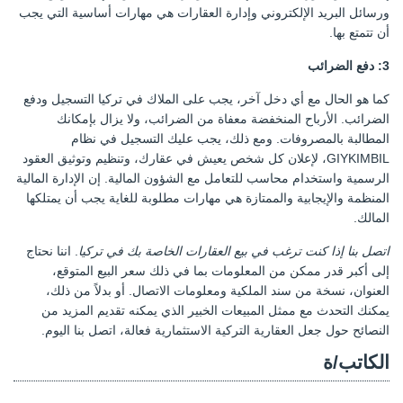
ورسائل البريد الإلكتروني وإدارة العقارات هي مهارات أساسية التي يجب
أن تتمتع بها.
3: دفع الضرائب
كما هو الحال مع أي دخل آخر، يجب على الملاك في تركيا التسجيل ودفع
الضرائب. الأرباح المنخفضة معفاة من الضرائب، ولا يزال بإمكانك
المطالبة بالمصروفات. ومع ذلك، يجب عليك التسجيل في نظام
GIYKIMBIL، لإعلان كل شخص يعيش في عقارك، وتنظيم وتوثيق العقود
الرسمية واستخدام محاسب للتعامل مع الشؤون المالية. إن الإدارة المالية
المنظمة والإيجابية والممتازة هي مهارات مطلوبة للغاية يجب أن يمتلكها
المالك.
اتصل بنا إذا كنت ترغب في بيع العقارات الخاصة بك في تركيا
. اننا نحتاج
إلى أكبر قدر ممكن من المعلومات بما في ذلك سعر البيع المتوقع،
العنوان، نسخة من سند الملكية ومعلومات الاتصال. أو بدلاً من ذلك،
يمكنك التحدث مع ممثل المبيعات الخبير الذي يمكنه تقديم المزيد من
النصائح حول جعل العقارية التركية الاستثمارية فعالة، اتصل بنا اليوم.
الكاتب/ة