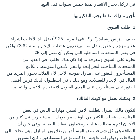
في تركيا، يجدر الانتظار لمدة خمس سنوات قبل البيع.
تأجير منزلك: نقاط يجب التفكير بها
1: طلب السوق
صنف "بيزنس إنسايدر" تركيا في المرتبة 25 كأفضل بلد للأجانب لشراء
عقار مؤجر وتحقيق دخل منه. ويقدرون عائدات الإيجار بنسبة 3.62٪ ولكن
في بعض المنتجعات الساحلية التي يمكن أن تصل إلى 5٪.
نظرة على السوق ومعرفة ما إذا كان هناك طلب. في العديد من
المنتجعات الساحلية لبحر إيجة والبحر الأبيض المتوسط ، يكافح
المستأجرون للعثور على منازل طويلة الأجل لأن الملاك يجنون المزيد من
المال في الإيجار للعطلات. ومع ذلك ، في اسطنبول، لديك فرص أفضل
للعثور على مستأجرين على المدى الطويل لأنه تخدم الأعمال والتعليم.
2: يمكنك تحمل مع كونك المالك؟
لتكون مالك المنزل يتطلب الأمر الصبر، مهارات الناس في بعض
المناسبات يتطلب الكثير من الوقت من يومك. المستأجرين في كثير من
الأحيان لديهم مطالب عالية، ويتحملون نفقات الصيانة، وفي حين أن
النظافة هي كل شيء، بعض المستأجرين يغادرون المنازل وهي بحاجة إلى
إصلاحات وديكورات عاجلة. إذا كنت تؤجر المصطافين، فإن التسويق