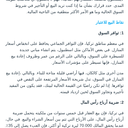
المدى. حدد قرارك بشأن ما إذا كنت تريد البيع أو التأجير في شروط
السوق الحالية وما هو الأمر الأكثر منطقية من الناحية المالية.
نقاط البيع للاعتبار
1: توافر السوق
في معظم مناطق تركيا، فإن التوافر الجماعي يحافظ على انخفاض أسعار
المنازل. في بعض الأماكن مثل اسطنبول، يتم انشاء مباني جديدة
للسيطرة على السوق، وبالتالي على الرغم من عمر وظروف إعادة بيع
المنازل، فإنها تسيطر على مؤشرات الأسعار.
مدن أخرى مثل كالكان، فيها أراضي قليلة متاحة للبناء. وبالتالي ،إعادة بيع
المنازل في السوق، تدل شريحة الأسعار المرتفعة على النقص في
توافرها. إذا لم تكن راضيًا عن القيمة الحالية لبيتك، فقد يكون من المفيد
تأجيره وتجاوز السوق لحين ازدياد قيمته.
2: ضريبة أرباح رأس المال
في تركيا، فإن بيع العقار قبل خمس سنوات من ملكيته يتحمل ضريبة
أرباح رأس المال، على الأرباح التي تتم بين أسعار الشراء والبيع. في حال،
عندما يحقق المالك 70.000 ليرة تركية أو أكثر، فإن العبء يصل إلى 35٪.