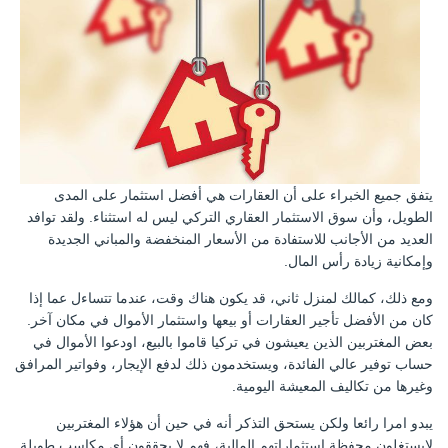
يتفق جميع الخبراء على أن العقارات هي أفضل استثمار على المدى
الطويل، وأن سوق الاستثمار العقاري التركي ليس له استثناء. ولقد توافد
العديد من الأجانب للاستفادة من الأسعار المنخفضة والمباني الجديدة
وإمكانية زيادة رأس المال.
ومع ذلك، كمالك لمنزل ثاني، قد يكون هناك وقت، عندما تتساءل عما إذا
كان من الأفضل تأجير العقارات أو بيعها واستثمار الأموال في مكان آخر.
بعض المغتربين الذين يعيشون في تركيا قاموا بالبيع، اودعوا الأموال في
حساب توفير عالي الفائدة، ويستخدمون ذلك لدفع الإيجار، وفواتير المرافق
وغيرها من تكاليف المعيشة اليومية.
يبدو امرا رائعا ولكن يستحق التذكر أنه في حين أن هؤلاء المغتربين
لايستغلون محفظة استثماراتهم المالية، فهم لا يحققون أي مكاسب طويلة