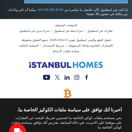
إذا كنت في اسطنبول الآن، فاتصل بنا مباشرة من
+90 535 480 80 80
يمكننا أن نأتي ونأخذك
من مكانك في غضون 30 دقيقة!
الصفحات المفضلة
عقارات في اسطنبول
شراء شقة في اسطنبول
شراء منزل في اسطنبول
حقوق الطبع والنشر اسطنبول هومز © 2014-2026. جميع الحقوق محفوظة.
الإشعارات القانونية وإخلاء المسؤولية
شروط الاستخدام
السياسة الخاصة
سياسة ملفات الارتباط
يتم قبول البيتكوين
قم بشراء أي عقار عن طريق الدفع بالبيتكوين
أخبرنا أنك توافق على سياسة ملفات الكوكيز الخاصة بنا.
نحن نستخدم ملفات كوكيز الخاصة بنا لتحسين تجربتك للبحث عن العقارات
على موقعنا على الانترنت. في حالة المتابعة، نفترض أنك توافق بسياسة ملفات
كوكيز الخاصة بنا.