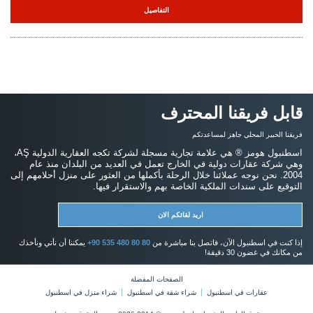
التفاصيل
قابل فريقنا المحترف
فريقنا الخبير المحلي جاهز لمساعدتكم
اسطنبول هومز ® هي علامة تجارية مسجلة لشركة تكجه العقارية الدولية AŞ،
وهي شركة عقارات دولية في الخارج تعمل في العديد من البلدان منذ عام
2004. نحن نوجه عملائنا خلال الرحلة بأكملها من العثور على منزل أحلامهم إلى
التوقيع على سندات الملكية الخاصة بهم والاستقرار فيها.
اريد لقائكم الان
إذا كنت في اسطنبول الآن، فاتصل بنا مباشرة من
+90 535 480 80 80
يمكننا أن نأتي ونأخذك
من مكانك في غضون 30 دقيقة!
الصفحات المفضلة
عقارات في اسطنبول
شراء شقة في اسطنبول
شراء منزل في اسطنبول