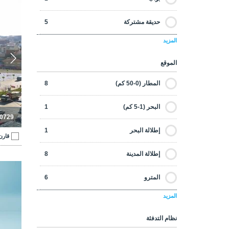
غرفة الغسيل
2
معاصرة
7
حديقة مشتركة
5
مطبخ مفتوح
5
ملائمة للجنسية
3
المزيد
مسبح مشترك
2
دش
6
الموقع
خدمة الكونسيرج
5
نظام المنزل الذكي
4
المطار (0-50 كم)
8
اللياقه البدنيه
4
غرفة التخزين
5
البحر (1-5 كم)
1
ساحة كرة القدم
1
-0729
تراس
7
إطلالة البحر
1
قارن
في مجمع
4
ستلايت
6
إطلالة المدينة
8
مصعد
5
المترو
6
ملعب
3
المزيد
المتروباص
1
ساونا
3
نظام التدفئة
محطة القطار
2