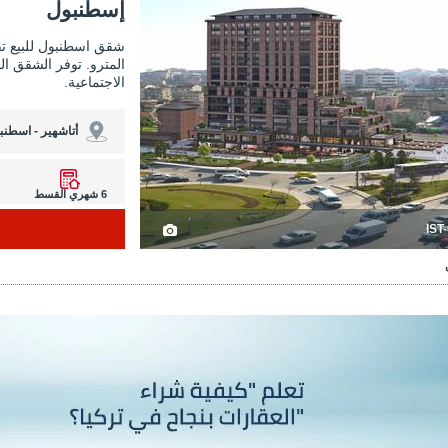
إسطنبول
شقق اسطنبول للبيع ت
المترو. توفر الشقق ال
الاجتماعية.
أتاشهير - اسطنب
6 شهري القسط
IST