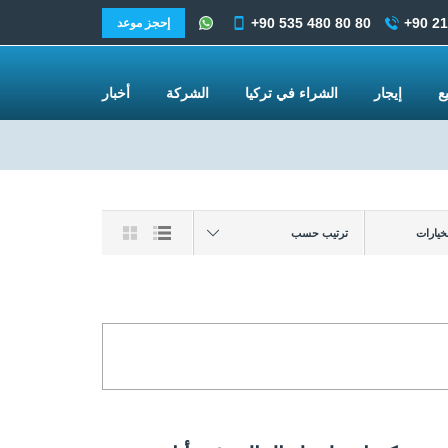
+90 535 480 80 80
+90 21
إحجز موعد
يع
إيجار
الشراء في تركيا
الشركة
أخبار
ترتيب حسب
لخيارات