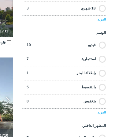
18 شهري
3
المزيد
24 شهري
3
-1731
الوسم
قارن
فيديو
10
استثمارية
7
بإطلالة البحر
1
بالتقسيط
5
بتخفيض
0
المزيد
بضمان الإيجار
0
المظهر الداخلي
تأجير قصير الأجل
0
-1710