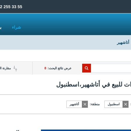
2 255 33 55
شراء
ب
أتاشهير
عرض نتائج البحث:
8
مقارنة ا
ت للبيع في أتاشهير،اسطنبول
اسطنبول
منطقة:
أتاشهير