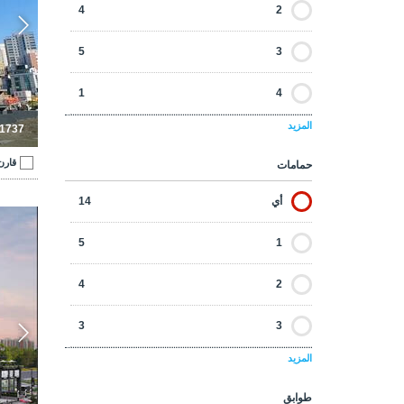
4
2
5
3
1
4
المزيد
-1737
قارن
حمامات
أي
14
شقق
5
1
4
2
3
3
المزيد
طوابق