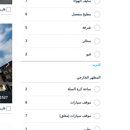
مكيف الهواء
7
جاهزة للسكن
5
قارن
مطبخ منفصل
6
جديدة البناء
7
شرفة
5
جولف
0
ستائر
3
رخيصة
1
قبو
2
عروض مميزة
0
المزيد
غرفة الملابس
3
على شاطئ البحر
0
المظهر الخارجي
حمام خاص
5
على مسافة مشي إلى الشاطئ
0
ساحة كرة السلة
2
خزانه ملابس
3
-1527
على مسافة مشي إلى المرافق
8
موقف سيارات
6
مولد
4
قارن
فخمة
2
موقف سيارات (مغلق)
7
أجهزة المطبخ
6
شقق فاخ
معادة البيع
1
بواب
1