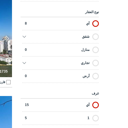
شق
نوع العقار
أي
8
شقق
منازل
0
تجاري
-1735
أرض
0
قارن
غرف
أي
15
5
1