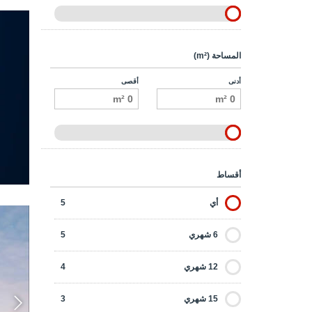
المساحة (m²)
أدنى
أقصى
أقساط
أي
5
6 شهري
5
12 شهري
4
15 شهري
3