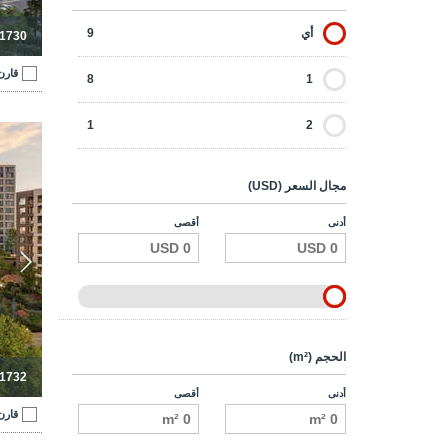
أي
9
-1730
قارن
8
1
1
2
شق
مجال السعر (USD)
أدنى
أقصى
الحجم (m²)
-1732
أدنى
أقصى
قارن