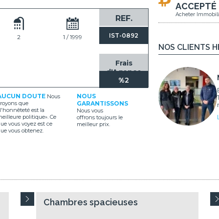
ACCEPTÉ
Acheter Immobili
REF.
IST-0892
2
1 / 1999
NOS CLIENTS 
Frais
d'Agence
%2
AUCUN DOUTE
NOUS
Nous
royons que
GARANTISSONS
l'honnêteté est la
Nous vous
eilleure politique». Ce
offrons toujours le
ue vous voyez est ce
meilleur prix.
ue vous obtenez.
Chambres spacieuses