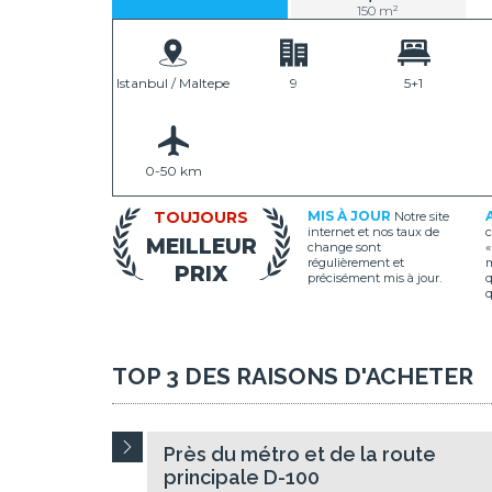
150 m²
Istanbul / Maltepe
9
5+1
0-50 km
TOUJOURS
MIS À JOUR
Notre site
internet et nos taux de
c
MEILLEUR
change sont
«
régulièrement et
m
PRIX
précisément mis à jour.
q
q
TOP 3 DES RAISONS D'ACHETER
Près du métro et de la route
principale D-100