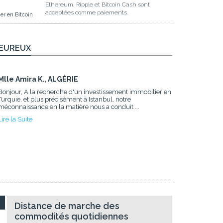
Ethereum, Ripple et Bitcoin Cash sont
acceptées comme paiements.
er en Bitcoin
HEUREUX
Mlle Amira K., ALGÉRIE
Bonjour, A la recherche d'un investissement immobilier en
Turquie, et plus précisément à Istanbul, notre
méconnaissance en la matière nous a conduit ...
Lire la Suite
Distance de marche des
commodités quotidiennes