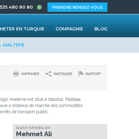
 535 480 80 80
PRENDRE RENDEZ-VOUS
HETER EN TURQUIE
COMPAGNIE
BLOG
L MALTEPE
IMPRIMER
PARTAGER
RAPPORT
sign moderne est situé à Istanbul, Maltepe.
rouve à distance de marche des commodités
arrêts de transport public.
AGENT IMMOBILIER
Mehmet Ali