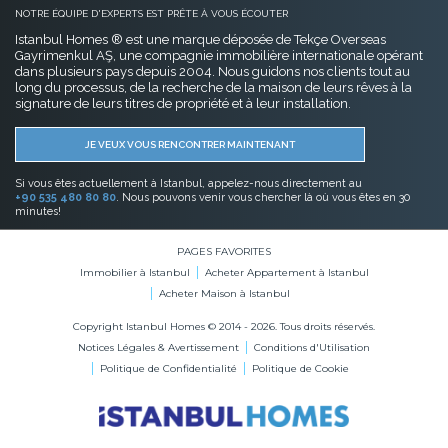
NOTRE ÉQUIPE D'EXPERTS EST PRÊTE À VOUS ÉCOUTER
Istanbul Homes ® est une marque déposée de Tekçe Overseas
Gayrimenkul AŞ, une compagnie immobilière internationale opérant
dans plusieurs pays depuis 2004. Nous guidons nos clients tout au
long du processus, de la recherche de la maison de leurs rêves à la
signature de leurs titres de propriété et à leur installation.
JE VEUX VOUS RENCONTRER MAINTENANT
Si vous êtes actuellement à Istanbul, appelez-nous directement au
+90 535 480 80 80
. Nous pouvons venir vous chercher là où vous êtes en 30
minutes!
PAGES FAVORITES
Immobilier à Istanbul
Acheter Appartement à Istanbul
Acheter Maison à Istanbul
Copyright Istanbul Homes © 2014 - 2026. Tous droits réservés.
Notices Légales & Avertissement
Conditions d'Utilisation
Politique de Confidentialité
Politique de Cookie