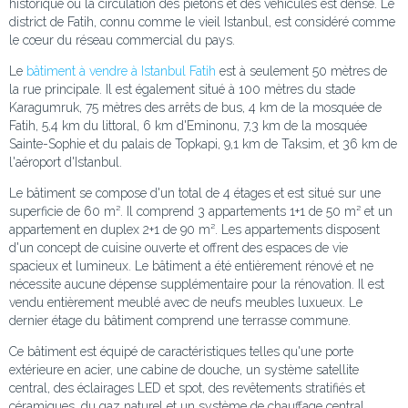
historique où la circulation des piétons et des véhicules est dense. Le
district de Fatih, connu comme le vieil Istanbul, est considéré comme
le cœur du réseau commercial du pays.
Le
bâtiment à vendre à Istanbul Fatih
est à seulement 50 mètres de
la rue principale. Il est également situé à 100 mètres du stade
Karagumruk, 75 mètres des arrêts de bus, 4 km de la mosquée de
Fatih, 5,4 km du littoral, 6 km d'Eminonu, 7,3 km de la mosquée
Sainte-Sophie et du palais de Topkapi, 9,1 km de Taksim, et 36 km de
l'aéroport d'Istanbul.
Le bâtiment se compose d'un total de 4 étages et est situé sur une
superficie de 60 m². Il comprend 3 appartements 1+1 de 50 m² et un
appartement en duplex 2+1 de 90 m². Les appartements disposent
d'un concept de cuisine ouverte et offrent des espaces de vie
spacieux et lumineux. Le bâtiment a été entièrement rénové et ne
nécessite aucune dépense supplémentaire pour la rénovation. Il est
vendu entièrement meublé avec de neufs meubles luxueux. Le
dernier étage du bâtiment comprend une terrasse commune.
Ce bâtiment est équipé de caractéristiques telles qu'une porte
extérieure en acier, une cabine de douche, un système satellite
central, des éclairages LED et spot, des revêtements stratifiés et
céramiques, du gaz naturel et un système de chauffage central.