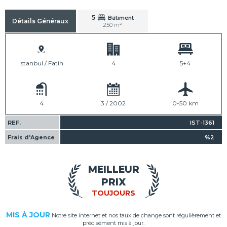
5
Bâtiment
Détails Généraux
250 m²
Istanbul / Fatih
4
5+4
4
3 / 2002
0-50 km
REF.
IST-1361
Frais d'Agence
%2
MEILLEUR
PRIX
TOUJOURS
MIS À JOUR
Notre site internet et nos taux de change sont régulièrement et
précisément mis à jour.