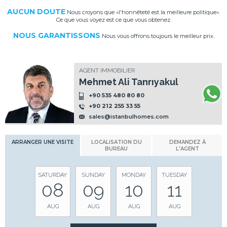
AUCUN DOUTE
Nous croyons que «l'honnêteté est la meilleure politique».
Ce que vous voyez est ce que vous obtenez.
NOUS GARANTISSONS
Nous vous offrons toujours le meilleur prix.
AGENT IMMOBILIER
Mehmet Ali Tanrıyakul
+90 535 480 80 80
+90 212 255 33 55
sales@istanbulhomes.com
ARRANGER UNE VISITE
LOCALISATION DU
DEMANDEZ À
BUREAU
L'AGENT
SATURDAY
SUNDAY
MONDAY
TUESDAY
08
09
10
11
AUG
AUG
AUG
AUG