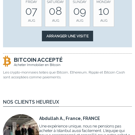
FRIDAY
SATURDAY
SUNDAY
MONDAY
07
08
09
10
AUG
AUG
AUG
AUG
BITCOIN ACCEPTÉ
Acheter Immobilier en Bitcoin
Les crypto-monnaies telles que Bitcoin, Ethereum, Ripple et Bitcoin Cash
sont acceptées comme paiements.
NOS CLIENTS HEUREUX
Abdullah A., France, FRANCE
Une expérience unique, nous ne pensions pas
acheter à Istanbul aussi facilement. L'équipe qui