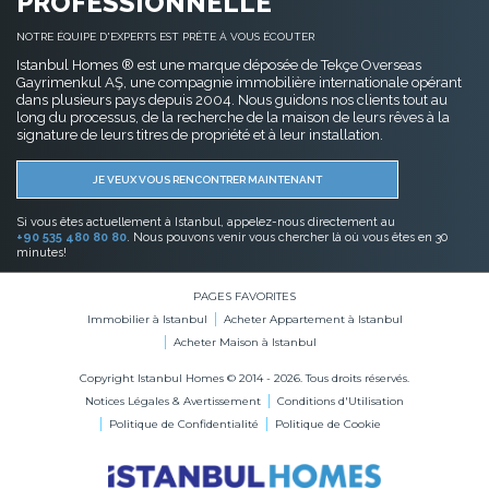
PROFESSIONNELLE
NOTRE ÉQUIPE D'EXPERTS EST PRÊTE À VOUS ÉCOUTER
Istanbul Homes ® est une marque déposée de Tekçe Overseas
Gayrimenkul AŞ, une compagnie immobilière internationale opérant
dans plusieurs pays depuis 2004. Nous guidons nos clients tout au
long du processus, de la recherche de la maison de leurs rêves à la
signature de leurs titres de propriété et à leur installation.
JE VEUX VOUS RENCONTRER MAINTENANT
Si vous êtes actuellement à Istanbul, appelez-nous directement au
+90 535 480 80 80
. Nous pouvons venir vous chercher là où vous êtes en 30
minutes!
PAGES FAVORITES
Immobilier à Istanbul
Acheter Appartement à Istanbul
Acheter Maison à Istanbul
Copyright Istanbul Homes © 2014 - 2026. Tous droits réservés.
Notices Légales & Avertissement
Conditions d'Utilisation
Politique de Confidentialité
Politique de Cookie