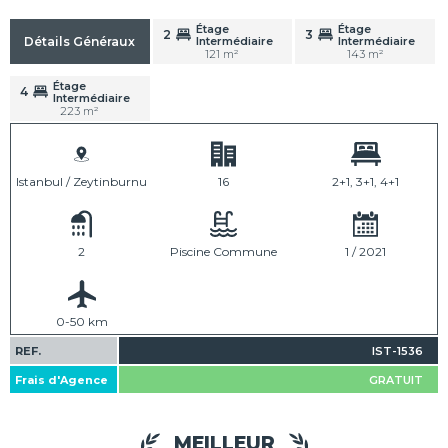
Étage
Étage
2
3
Intermédiaire
Intermédiaire
Détails Généraux
121 m²
143 m²
Étage
4
Intermédiaire
223 m²
Istanbul / Zeytinburnu
16
2+1, 3+1, 4+1
2
Piscine Commune
1 / 2021
0-50 km
REF.
IST-1536
Frais d'Agence
GRATUIT
MEILLEUR