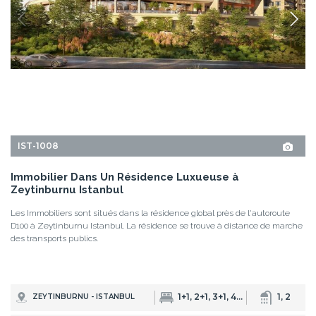
1+1, 2+1, 3+1, 4+1, 5+1
1, 2
ZEYTINBURNU - ISTANBUL
À PARTIR DE
PRIX DE BASE
24 Mois
373.000 EUR
430.000 USD
Versement
DÉTAILS