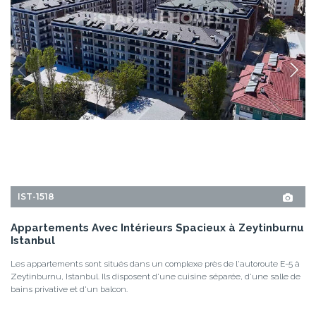
Zeytinburnu, Istanbul. Ils disposent d'une cuisine séparée, d'une salle de
bains privative et d'un balcon.
3+1, 4+1
2
ZEYTINBURNU - ISTANBUL
À PARTIR DE
PRIX DE BASE
12 Mois
581.000 EUR
669.000 USD
Versement
DÉTAILS