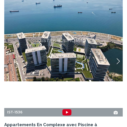
IST-1536
Appartements En Complexe avec Piscine à
Zeytinburnu Istanbul
Les appartements avec vue sur la mer sont situés dans un complexe à
Zeytinburnu, Istanbul. Il y a une sécurité, des piscines intérieure et
extérieure, des équipements sportifs, un SPA et un parking.
2+1, 3+1, 4+1
2
ZEYTINBURNU - ISTANBUL
À PARTIR DE
PRIX DE BASE
12 Mois
828.000 EUR
954.000 USD
Versement