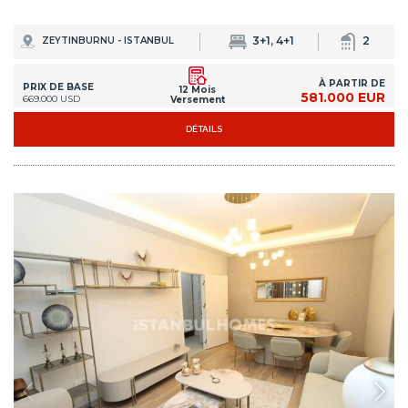
IST-1396
Appartements situés près du métro à Zeytinburnu
Les appartements d'Istanbul Zeytinburnu bénéficient d'un emplacement
central, à seulement 600 mètres du métro. Ils permettent d'accéder
facilement aux services quotidiens.
1+1, 2+1, 3+1
1, 2
ZEYTINBURNU - ISTANBUL