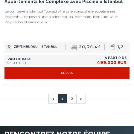
RENCONTREZ NOTRE ÉQUIPE
PROFESSIONNELLE
NOTRE ÉQUIPE D'EXPERTS EST PRÊTE À VOUS ÉCOUTER
Istanbul Homes ® est une marque déposée de Tekçe Overseas
Gayrimenkul AŞ, une compagnie immobilière internationale opérant
dans plusieurs pays depuis 2004. Nous guidons nos clients tout au
long du processus, de la recherche de la maison de leurs rêves à la
signature de leurs titres de propriété et à leur installation.
JE VEUX VOUS RENCONTRER MAINTENANT
Si vous êtes actuellement à Istanbul, appelez-nous directement au
+90 535 480 80 80
. Nous pouvons venir vous chercher là où vous êtes en 30
minutes!
PAGES FAVORITES
Immobilier à Istanbul
Acheter Appartement à Istanbul
Acheter Maison à Istanbul
Copyright Istanbul Homes © 2014 - 2026. Tous droits réservés.