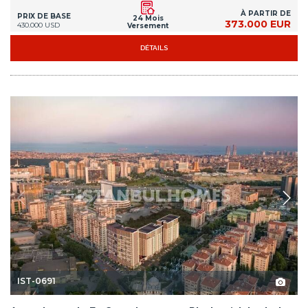
IST-0691
Appartements En Complexe avec Piscine à Istanbul
Le complexe à Istanbul Topkapi offre une atmosphère sociale à ses
résidents. Il dispose d'une piscine, sauna, hammam, bain turc, salle
PlayStation et aire de jeux.
2+1, 3+1, 4+1
1, 2
ZEYTINBURNU - ISTANBUL
À PARTIR DE
PRIX DE BASE
499.000 EUR
575.000 USD
DÉTAILS
<
1
2
>