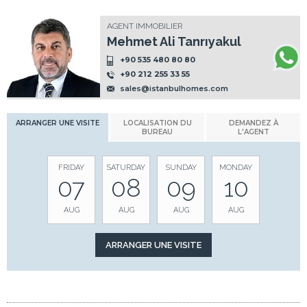
AGENT IMMOBILIER
Mehmet Ali Tanrıyakul
+90 535 480 80 80
+90 212 255 33 55
sales@istanbulhomes.com
ARRANGER UNE VISITE
LOCALISATION DU
DEMANDEZ À
BUREAU
L'AGENT
FRIDAY
SATURDAY
SUNDAY
MONDAY
07
08
09
10
AUG
AUG
AUG
AUG