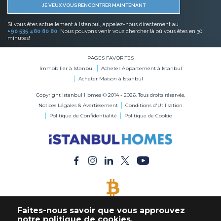
JE VEUX VOUS RENCONTRER MAINTENANT
Si vous êtes actuellement à Istanbul, appelez-nous directement au
+90 535 480 80 80
. Nous pouvons venir vous chercher là où vous êtes en 30
minutes!
PAGES FAVORITES
Immobilier à Istanbul
Acheter Appartement à Istanbul
Acheter Maison à Istanbul
Copyright Istanbul Homes © 2014 - 2026. Tous droits réservés.
Notices Légales & Avertissement
Conditions d'Utilisation
Politique de Confidentialité
Politique de Cookie
BITCOIN ACCEPTÉ
Faites-nous savoir que vous approuvez
Acheter Immobilier en Bitcoin
notre politique de cookies.