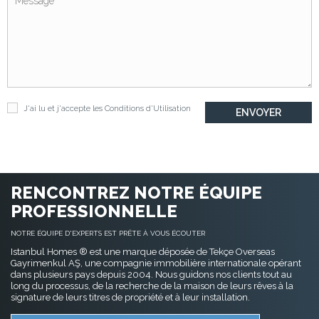
J'ai lu et j'accepte les
Conditions d'Utilisation
RENCONTREZ NOTRE ÉQUIPE
PROFESSIONNELLE
NOTRE ÉQUIPE D'EXPERTS EST PRÊTE À VOUS ÉCOUTER
Istanbul Homes ® est une marque déposée de Tekçe Overseas
Gayrimenkul AŞ, une compagnie immobilière internationale opérant
dans plusieurs pays depuis 2004. Nous guidons nos clients tout au
long du processus, de la recherche de la maison de leurs rêves à la
signature de leurs titres de propriété et à leur installation.