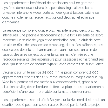
Les appartements bénéficient de prestations haut de gamme :
système domotique, cuisine équipée, dressing, salle de bains
privative, interphone vidéo, porte blindée, grand balcon, cabine de
douche moderne, carrelage, faux plafond décoratif et éclairage
d’ambiance.
La résidence comprend quatre piscines extérieures, deux piscines
intérieures, une piscine à débordement sur le toit, une salle de sport
moderne, un studio de yoga et de méditation zen, un club de boxe,
un atelier d’art, des espaces de coworking, des allées piétonnes, des
espaces de détente, un hammam, un sauna, un spa, un bain de
vapeur, des aires de jeux pour enfants, un hall d’entrée et une
réception élégants, des ascenseurs pour passagers et marchandises,
ainsi qu’un service de sécurité 24h/24 avec caméras de surveillance.
S'élevant sur un terrain de 34 000 m², le projet comprend 2 000
appartements répartis dans 10 immeubles de 24 étages chacun. 65
% de la superficie est consacrée aux espaces verts et, grâce à sa
situation privilégiée en bordure de forêt, la plupart des appartements
bénéficient d'une vue imprenable sur la nature environnante.
Les appartements sont situés à Sarıyer, sur la rive nord d'Istanbul, un
quartier réputé pour son cadre naturel. Bordé par la forêt, le projet