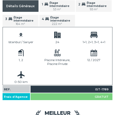
Étage
Étage
1
2
Intermédiaire
Intermédiaire
Détails Généraux
53 m²
93 m²
Étage
Étage
3
4
Intermédiaire
Intermédiaire
164 m²
222 m²
Istanbul / Sarıyer
24
1+1, 2+1, 3+1, 4+1
1, 2
Piscine Intérieure,
12 / 2027
Piscine Privée
0-50 km
REF.
IST-1789
Frais d'Agence
GRATUIT
MEILLEUR