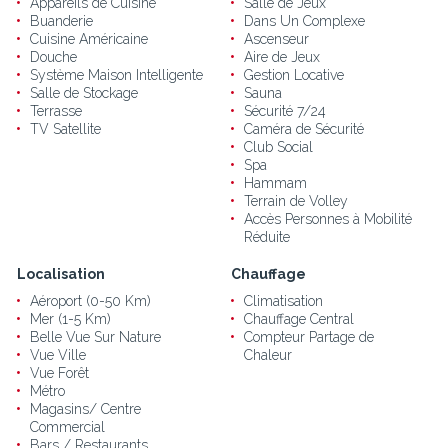
Appareils de Cuisine
Salle de Jeux
Buanderie
Dans Un Complexe
Cuisine Américaine
Ascenseur
Douche
Aire de Jeux
Système Maison Intelligente
Gestion Locative
Salle de Stockage
Sauna
Terrasse
Sécurité 7/24
TV Satellite
Caméra de Sécurité
Club Social
Spa
Hammam
Terrain de Volley
Accès Personnes à Mobilité
Réduite
Localisation
Chauffage
Aéroport (0-50 Km)
Climatisation
Mer (1-5 Km)
Chauffage Central
Belle Vue Sur Nature
Compteur Partage de
Vue Ville
Chaleur
Vue Forêt
Métro
Magasins/ Centre
Commercial
Bars / Restaurants