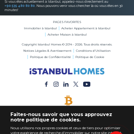
Si vous êtes actuellement à Istanbul, appelez-nous directement au
+90 535 480 80 80
. Nous pouvons venir vous chercher là où vous êtes en 30
minutes!
PAGES FAVORITES
Immobilier à Istanbul
Acheter Appartement à Istanbul
Acheter Maison à Istanbul
Copyright Istanbul Homes © 2014 - 2026. Tous droits réservés.
Notices Légales & Avertissement
Conditions d'Utilisation
Politique de Confidentialité
Politique de Cookie
BITCOIN ACCEPTÉ
Faites-nous savoir que vous approuvez
Acheter Immobilier en Bitcoin
notre politique de cookies.
Nous utilisons nos propres cookies et ceux de tiers pour optimiser
votre expérience de recherche d'immobilier sur notre site internet.