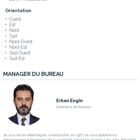
Orientation
Ouest
Est
Nord
Sud
Nord-Ouest
Nord-Est
Sud-Ouest
Sud-Est
MANAGER DU BUREAU
Erkan Engin
Directeur de Bureau
Je suis né en Allemagne, à Karlsruhe, en 1977. Je suis diplômé du
département d'économie de l'université d'Antalya Akdeniz en 2001. Pendant