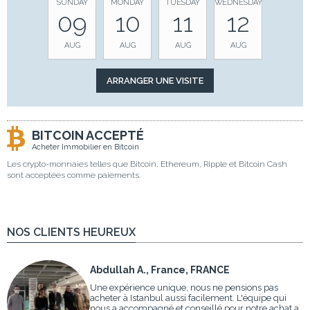
SUNDAY
MONDAY
TUESDAY
WEDNESDAY
09
10
11
12
AUG
AUG
AUG
AUG
BITCOIN ACCEPTÉ
Acheter Immobilier en Bitcoin
Les crypto-monnaies telles que Bitcoin, Ethereum, Ripple et Bitcoin Cash
sont acceptées comme paiements.
NOS CLIENTS HEUREUX
Abdullah A., France, FRANCE
Une expérience unique, nous ne pensions pas
acheter à Istanbul aussi facilement. L'équipe qui
nous a accompagné et conseillé pour notre achat a