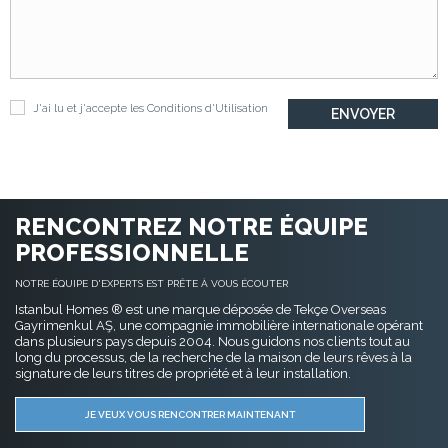
J'ai lu et j'accepte les
Conditions d'Utilisation
RENCONTREZ NOTRE ÉQUIPE
PROFESSIONNELLE
NOTRE ÉQUIPE D'EXPERTS EST PRÊTE À VOUS ÉCOUTER
Istanbul Homes ® est une marque déposée de Tekçe Overseas
Gayrimenkul AŞ, une compagnie immobilière internationale opérant
dans plusieurs pays depuis 2004. Nous guidons nos clients tout au
long du processus, de la recherche de la maison de leurs rêves à la
signature de leurs titres de propriété et à leur installation.
JE VEUX VOUS RENCONTRER MAINTENANT