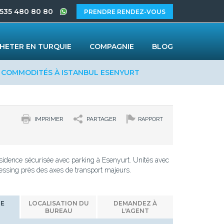
 535 480 80 80
PRENDRE RENDEZ-VOUS
HETER EN TURQUIE
COMPAGNIE
BLOG
S COMMODITÉS À ISTANBUL ESENYURT
IMPRIMER
PARTAGER
RAPPORT
idence sécurisée avec parking à Esenyurt. Unités avec
ressing près des axes de transport majeurs.
NE
LOCALISATION DU
DEMANDEZ À
BUREAU
L'AGENT