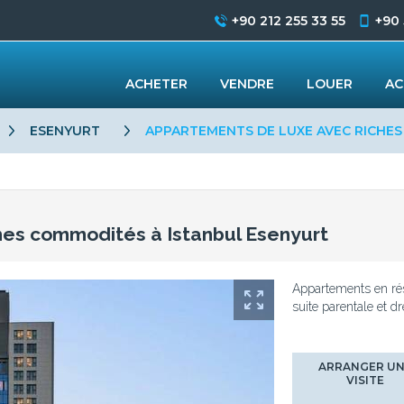
+90 212 255 33 55
+90
ACHETER
VENDRE
LOUER
AC
ESENYURT
APPARTEMENTS DE LUXE AVEC RICHE
hes commodités à Istanbul Esenyurt
Appartements en rés
suite parentale et d
ARRANGER U
VISITE