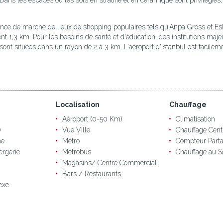
r. Dans les espaces où les sols en stratifié et en céramique sont privilégié
ance de marche de lieux de shopping populaires tels qu'Anpa Gross et Esk
1,3 km. Pour les besoins de santé et d'éducation, des institutions majeu
ont situées dans un rayon de 2 à 3 km. L'aéroport d'Istanbul est facileme
Localisation
Chauffage
Aéroport (0-50 Km)
Climatisation
)
Vue Ville
Chauffage Cent
ne
Métro
Compteur Parta
ergerie
Métrobus
Chauffage au S
Magasins/ Centre Commercial
Bars / Restaurants
exe