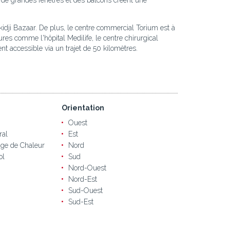
s, de grandes fenêtres et des balcons créent une
idji Bazaar. De plus, le centre commercial Torium est à
res comme l'hôpital Medilife, le centre chirurgical
nt accessible via un trajet de 50 kilomètres.
Orientation
Ouest
ral
Est
ge de Chaleur
Nord
ol
Sud
Nord-Ouest
Nord-Est
Sud-Ouest
Sud-Est