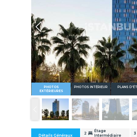
PHOTOS
PHOTOS INTÉRIEUR
PLANS D'É
EXTÉRIEURES
Étage
2
3
Détails Généraux
Intermédiaire