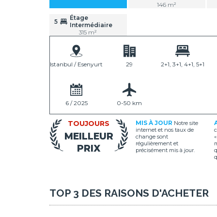
146 m²
Étage
5
Intermédiaire
315 m²
Istanbul / Esenyurt
29
2+1, 3+1, 4+1, 5+1
e
6 / 2025
0-50 km
TOUJOURS
MIS À JOUR
Notre site
internet et nos taux de
c
MEILLEUR
change sont
«
régulièrement et
m
PRIX
précisément mis à jour.
q
q
TOP 3 DES RAISONS D'ACHETER