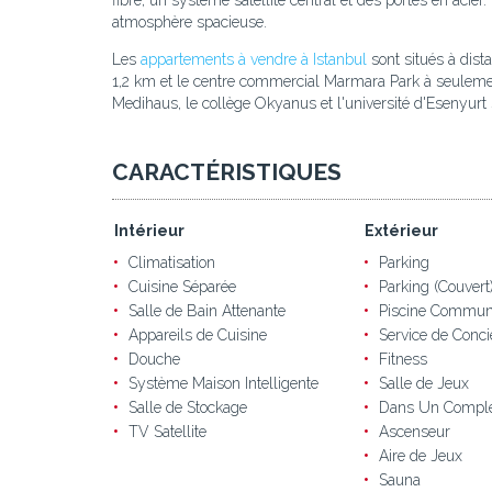
fibre, un système satellite central et des portes en acie
atmosphère spacieuse.
Les
appartements à vendre à Istanbul
sont situés à dist
1,2 km et le centre commercial Marmara Park à seulement 
Medihaus, le collège Okyanus et l'université d'Esenyurt s
CARACTÉRISTIQUES
Intérieur
Extérieur
Climatisation
Parking
Cuisine Séparée
Parking (Couvert
Salle de Bain Attenante
Piscine Commu
Appareils de Cuisine
Service de Conci
Douche
Fitness
Système Maison Intelligente
Salle de Jeux
Salle de Stockage
Dans Un Compl
TV Satellite
Ascenseur
Aire de Jeux
Sauna