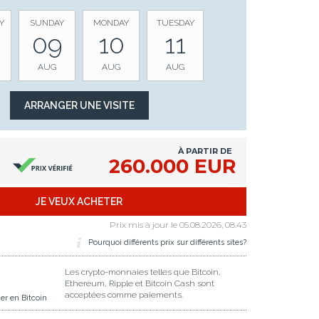
Y
SUNDAY
MONDAY
TUESDAY
09
10
11
AUG
AUG
AUG
À PARTIR DE
260.000 EUR
JE VEUX ACHETER
Prix mis à jour le
05.08.2026, 08.43
Pourquoi différents prix sur différents sites?
Les crypto-monnaies telles que Bitcoin,
Ethereum, Ripple et Bitcoin Cash sont
acceptées comme paiements.
er en Bitcoin