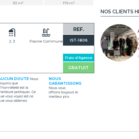
151 m²
179 m²
NOS CLIENTS 
REF.
IST-1806
2, 3
Piscine Commune
Frais d'Agence
GRATUIT
AUCUN DOUTE
NOUS
Nous
royons que
GARANTISSONS
l'honnêteté est la
Nous vous
eilleure politique». Ce
offrons toujours le
ue vous voyez est ce
meilleur prix.
ue vous obtenez.