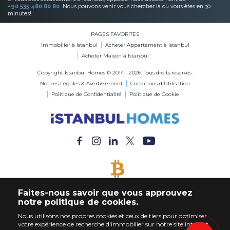
+90 535 480 80 80
. Nous pouvons venir vous chercher là où vous êtes en 30
minutes!
PAGES FAVORITES
Immobilier à Istanbul
Acheter Appartement à Istanbul
Acheter Maison à Istanbul
Copyright Istanbul Homes © 2014 - 2026. Tous droits réservés.
Notices Légales & Avertissement
Conditions d'Utilisation
Politique de Confidentialité
Politique de Cookie
BITCOIN ACCEPTÉ
Faites-nous savoir que vous approuvez
Acheter Immobilier en Bitcoin
notre politique de cookies.
Nous utilisons nos propres cookies et ceux de tiers pour optimiser
votre expérience de recherche d'immobilier sur notre site internet.