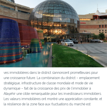
ves immobilières dans le district s’annoncent prometteuses pour
une croissance future. La combinaison du district – emplacement
stratégique, infrastructure de classe mondiale et mode de vie
dynamique – fait de la croissance des prix de l’immobilier à
Ataşehir une cible remarquable pour les investisseurs immobiliers.
Les valeurs immobilières ont montré une appréciation constante, et
la résilience de la zone face aux fluctuations du marché est