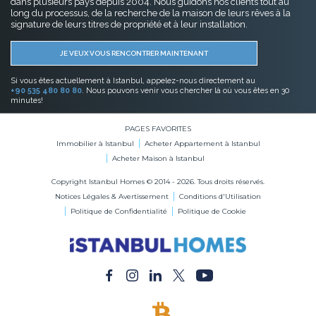
dans plusieurs pays depuis 2004. Nous guidons nos clients tout au
long du processus, de la recherche de la maison de leurs rêves à la
signature de leurs titres de propriété et à leur installation.
JE VEUX VOUS RENCONTRER MAINTENANT
Si vous êtes actuellement à Istanbul, appelez-nous directement au
+90 535 480 80 80
. Nous pouvons venir vous chercher là où vous êtes en 30
minutes!
PAGES FAVORITES
Immobilier à Istanbul
Acheter Appartement à Istanbul
Acheter Maison à Istanbul
Copyright Istanbul Homes © 2014 - 2026. Tous droits réservés.
Notices Légales & Avertissement
Conditions d'Utilisation
Politique de Confidentialité
Politique de Cookie