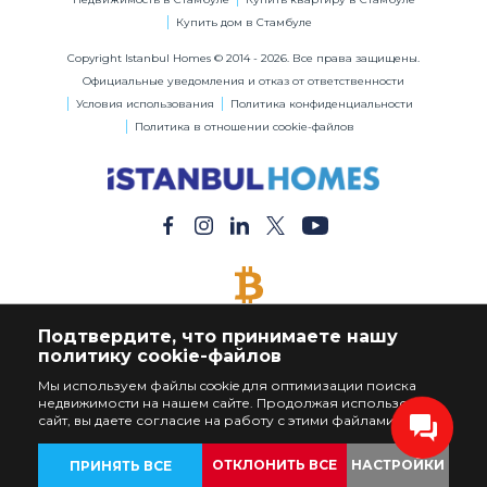
Купить дом в Стамбуле
Copyright Istanbul Homes © 2014 - 2026. Все права защищены.
Официальные уведомления и отказ от ответственности
Условия использования
Политика конфиденциальности
Политика в отношении cookie-файлов
ОПЛАТА БИТКОЙНАМИ
Подтвердите, что принимаете нашу
Купите Любую Недвижимость за Биткойны
политику cookie-файлов
Мы используем файлы cookie для оптимизации поиска
недвижимости на нашем сайте. Продолжая использовать
сайт, вы даете согласие на работу с этими файлами.
ОТКЛОНИТЬ ВСЕ
НАСТРОЙКИ
ПРИНЯТЬ ВСЕ