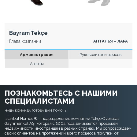
Aysun Tekçe
Ali Evren Elçi
Bayram Tekçe
Глава компании
АНТАЛЬЯ – ЛАРА
Администрация
Руководители офисов
Агенты
ПОЗНАКОМЬТЕСЬ С НАШИМИ
СПЕЦИАЛИСТАМИ
НАША КОМАНДА ГОТОВА ВАМ ПОМОЧЬ
Istanbul Homes ® – подразделение компании Tekçe Overseas
Gayrimenkul AŞ, которая с 2004 года занимается продажей
недвижимости иностранцам в разных странах. Мы сопровождаем
своих клиентов на протяжении всего процесса покупки: от