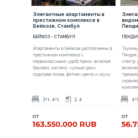
ишли Стамбул
иры рядом с объектами инфраструктуры в Бакыркёе, Стамбул
Элегантные апартаменты в
Элега
престижном комплексе в
видом
Бейкозе, Стамбул
Пенди
БЕЙКОЗ - СТАМБУЛ
ПЕНДИ
Апартаменты в Бейкозе расположены в
Таунхау
престижном комплексе с
Пендик,
первоклассными удобствами, включая
спектр 
бассейн, систему «умный дом»,
включая
подогрев полов, фитнес-центр и сауну.
тренаже
охраня
комплек
3+1, 4+1
3, 4
4+1
ОТ
ОТ
163.550.000 RUB
56.