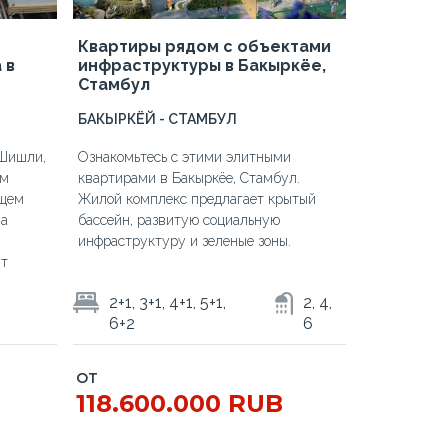
Квартиры рядом с объектами
 в
инфраструктуры в Бакыркёе,
Стамбул
БАКЫРКЁЙ - СТАМБУЛ
 Шишли,
Ознакомьтесь с этими элитными
ом
квартирами в Бакыркёе, Стамбул.
ющем
Жилой комплекс предлагает крытый
на
бассейн, развитую социальную
инфраструктуру и зеленые зоны.
ут
2+1, 3+1, 4+1, 5+1,
2, 4,
6+2
6
ОТ
118.600.000 RUB