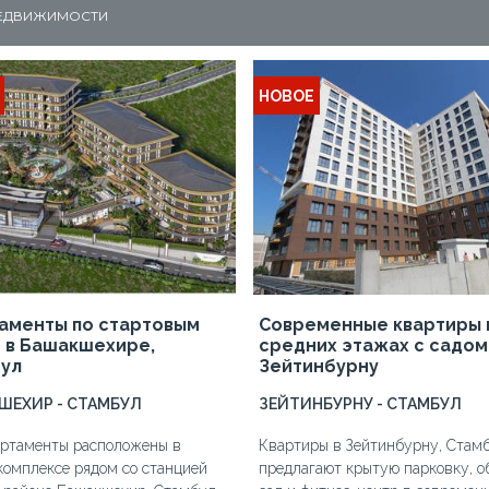
НЕДВИЖИМОСТИ
НОВОЕ
аменты по стартовым
Современные квартиры 
 в Башакшехире,
средних этажах с садом
ул
Зейтинбурну
ШЕХИР - СТАМБУЛ
ЗЕЙТИНБУРНУ - СТАМБУЛ
артаменты расположены в
Квартиры в Зейтинбурну, Стамб
омплексе рядом со станцией
предлагают крытую парковку, 