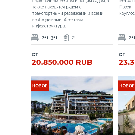
парковочным местом и общим садом, а
метро в
также находятся рядом с
Проект 
транспортными развязками и всеми
круглос
необходимыми объектами
инфраструктуры.
2+1, 3+1
2
2+1
ОТ
ОТ
20.850.000 RUB
23.
НОВОЕ
НОВОЕ