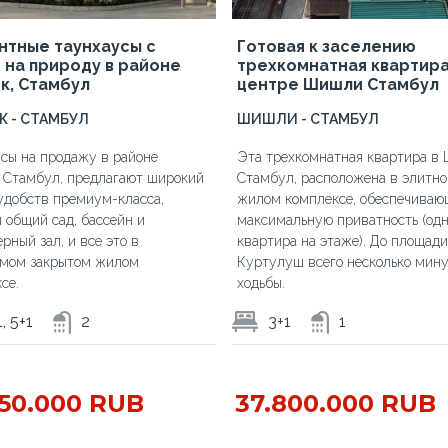
нтные таунхаусы с
Готовая к заселению
 на природу в районе
трехкомнатная квартира
к, Стамбул
центре Шишли Стамбул
К - СТАМБУЛ
ШИШЛИ - СТАМБУЛ
сы на продажу в районе
Эта трехкомнатная квартира в
 Стамбул, предлагают широкий
Стамбул, расположена в элитн
удобств премиум-класса,
жилом комплексе, обеспечива
 общий сад, бассейн и
максимальную приватность (од
рный зал, и все это в
квартира на этаже). До площади
емом закрытом жилом
Куртулуш всего несколько мин
се.
ходьбы.
, 5+1
2
3+1
1
750.000 RUB
37.800.000 RUB