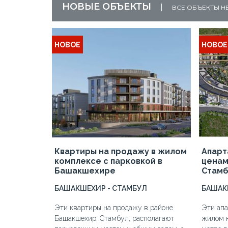
НОВЫЕ ОБЪЕКТЫ
ВСЕ ОБЪЕКТЫ 
НОВОЕ
НОВОЕ
инбурну
ксы с крытой автостоянкой в Мальтепе Стамбул
Квартиры на продажу в жилом
Апарт
комплексе с парковкой в
ценам
Башакшехире
Стамб
БАШАКШЕХИР - СТАМБУЛ
БАШАК
Эти квартиры на продажу в районе
Эти ап
Башакшехир, Стамбул, располагают
жилом к