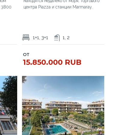
ном
находятся недалеко от моря, торгового
ю 3800
центра Piazza и станции Marmaray.
1+1, 3+1
1, 2
ОТ
15.850.000 RUB