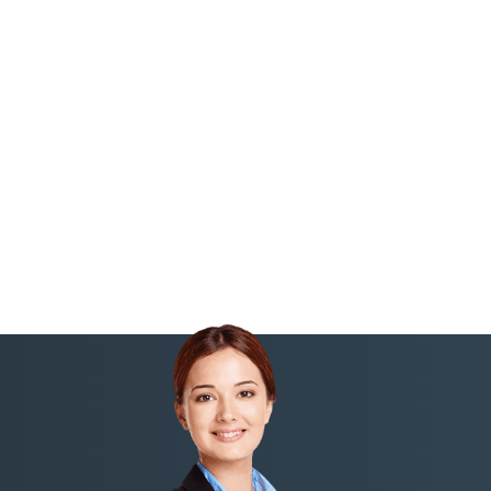
я спокойной жизни и работы
ом с технопарками и IT-хабами
ости в Турции для иностранцев
удобные районы для жизни
 числу иностранцев с ВНЖ