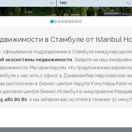
вижимости в Стамбуле от Istanbul H
– официальное подразделение в Стамбуле международно
ой экосистемы недвижимости
. Зайдите на наш ежеднев
движимости. Мы гарантируем, что предложенные варианты д
амбуле у нас есть 2 офиса: в Джевизлибаа (европейская част
а расположен в бизнес-центре Аврупа Конутлары Кале на
 в деловом центре Бизнес Истанбул в микрорайоне Мердив
35 480 80 80
, и мы заберем вас из отеля в течение 30 минут