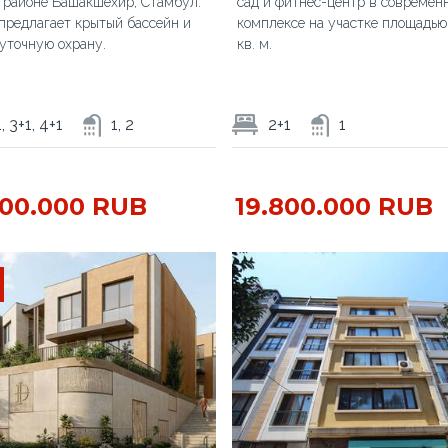
 районе Башакшехир, Стамбул.
сад и фитнес-центр в современ
предлагает крытый бассейн и
комплексе на участке площадь
уточную охрану.
кв. м.
, 3+1, 4+1
1, 2
2+1
1
300.000 RUB
19.800.000 RUB