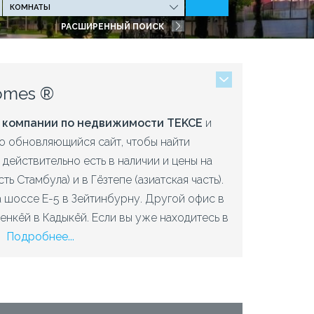
РАСШИРЕННЫЙ ПОИСК
omes ®
й
компании по недвижимости TEKCE
и
но обновляющийся сайт, чтобы найти
ействительно есть в наличии и цены на
ь Стамбула) и в Гёзтепе (азиатская часть).
 шоссе Е-5 в Зейтинбурну. Другой офис в
енкёй в Кадыкёй.
Если вы уже находитесь в
!
Подробнее...