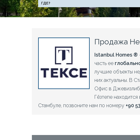
Продажа Нед
Istanbul Homes ®
часть ее
глобальн
лучшие объекты не
них актуальны.
В Ст
Офис в Джевизлиба
Гёзтепе находится
Стамбуле, позвоните нам по номеру
+90 5