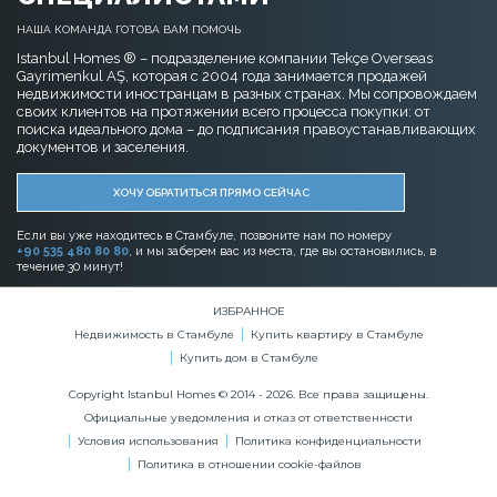
НАША КОМАНДА ГОТОВА ВАМ ПОМОЧЬ
Istanbul Homes ® – подразделение компании Tekçe Overseas
Gayrimenkul AŞ, которая с 2004 года занимается продажей
недвижимости иностранцам в разных странах. Мы сопровождаем
своих клиентов на протяжении всего процесса покупки: от
поиска идеального дома – до подписания правоустанавливающих
документов и заселения.
ХОЧУ ОБРАТИТЬСЯ ПРЯМО СЕЙЧАС
Если вы уже находитесь в Стамбуле, позвоните нам по номеру
+90 535 480 80 80
, и мы заберем вас из места, где вы остановились, в
течение 30 минут!
ИЗБРАННОЕ
Недвижимость в Стамбуле
Купить квартиру в Стамбуле
Купить дом в Стамбуле
Copyright Istanbul Homes © 2014 - 2026. Все права защищены.
Официальные уведомления и отказ от ответственности
Условия использования
Политика конфиденциальности
Политика в отношении cookie-файлов