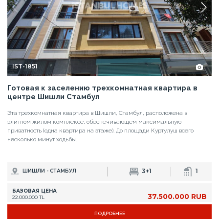
IST-1851
Готовая к заселению трехкомнатная квартира в
центре Шишли Стамбул
Эта трехкомнатная квартира в Шишли, Стамбул, расположена в
элитном жилом комплексе, обеспечивающем максимальную
приватность (одна квартира на этаже). До площади Куртулуш всего
несколько минут ходьбы.
3+1
1
ШИШЛИ - СТАМБУЛ
БАЗОВАЯ ЦЕНА
37.500.000 RUB
22.000.000 TL
ПОДРОБНЕЕ