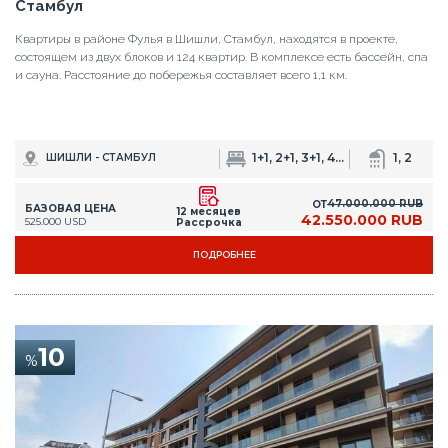
Стамбул
Квартиры в районе Фулья в Шишли, Стамбул, находятся в проекте,
состоящем из двух блоков и 124 квартир. В комплексе есть бассейн, спа
и сауна. Расстояние до побережья составляет всего 1,1 км.
1+1, 2+1, 3+1, 4+1, 5+1
1, 2
ШИШЛИ - СТАМБУЛ
47.000.000 RUB
ОТ
БАЗОВАЯ ЦЕНА
12 месяцев
42.550.000 RUB
525.000 USD
Рассрочка
ПОДРОБНЕЕ
10
%