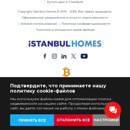
Купить дом в Стамбуле
Copyright Istanbul Homes © 2014 - 2026. Все права защищены.
Официальные уведомления и отказ от ответственности
Условия использования
Политика конфиденциальности
Политика в отношении cookie-файлов
ОПЛАТА БИТКОЙНАМИ
Подтвердите, что принимаете нашу
Купите Любую Недвижимость за Биткойны
политику cookie-файлов
Мы используем файлы cookie для оптимизации поиска
недвижимости на нашем сайте. Продолжая использовать
сайт, вы даете согласие на работу с этими файлами.
ОТКЛОНИТЬ ВСЕ
НАСТРОЙКИ
ПРИНЯТЬ ВСЕ
ОБЪЕКТЫ