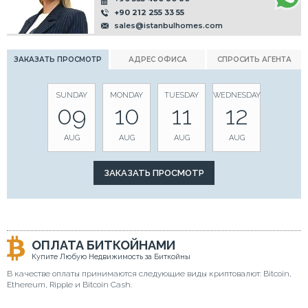
+90 212 255 33 55
sales@istanbulhomes.com
ЗАКАЗАТЬ ПРОСМОТР
АДРЕС ОФИСА
СПРОСИТЬ АГЕНТА
SUNDAY
MONDAY
TUESDAY
WEDNESDAY
09
10
11
12
AUG
AUG
AUG
AUG
ОПЛАТА БИТКОЙНАМИ
Купите Любую Недвижимость за Биткойны
В качестве оплаты принимаются следующие виды криптовалют: Bitcoin,
Ethereum, Ripple и Bitcoin Cash.