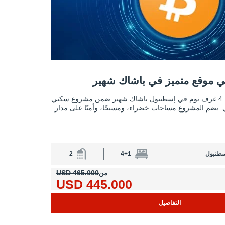
موقع متميز في باشاك شهير 2
 موقع متميز في باشاك شهير
شقق واسعة في موقع متميز في باش
تقع شققنا المكونة من 4 غرف نوم في إسطنبول باشاك شهير ضمن مشروع سكني
ي. يضم المشروع مساحات خضراء، ومسبحًا، وأمنًا على مدار
سطنبول
4+1
2
465.000 USD
من
445.000 USD
التفاصيل