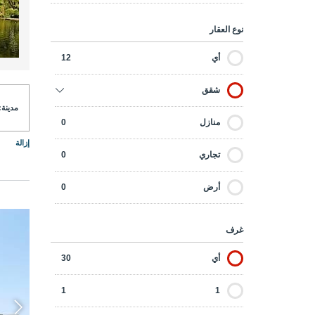
نوع العقار
أي
12
شقق
مدينة:
منازل
0
إزالة
تجاري
0
أرض
0
غرف
أي
30
1
1