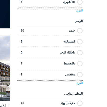
18 شهري
5
المزيد
24 شهري
4
الوسم
30 شهري
2
فيديو
10
36 شهري
1
استثمارية
9
48 شهري
1
بإطلالة البحر
0
60 شهري
1
بالتقسيط
7
بتخفيض
2
المزيد
بضمان الإيجار
0
المظهر الداخلي
تأجير قصير الأجل
0
-1814
مكيف الهواء
11
قارن