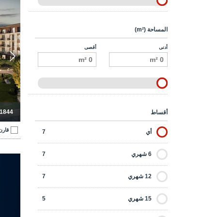
المساحة (m²)
أدنى
أقصى
-1844
أقساط
قارن
أي
7
6 شهري
7
12 شهري
7
15 شهري
5