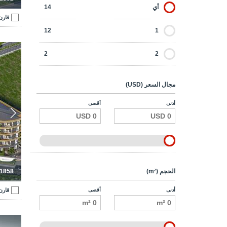
أي
14
قارن
12
1
2
2
مجال السعر (USD)
أدنى
أقصى
الحجم (m²)
-1858
أدنى
أقصى
قارن
شقق استثم