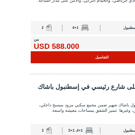
دي الرياضي، والحمام التركي، والأمن على مدار الساعة.
سطنبول
4+1
2
من
588.000 USD
التفاصيل
ي في إسطنبول باشاك شهير 2
ى شارع رئيسي في إسطنبول باشاك
شقق واسعة على شارع رئيسي في إسطنبول باش
ول باشاك شهير ضمن مجمع سكني مزود بمسبح داخلي،
 وغيرها. تتميز الشقق بمساحات معيشة واسعة.
سطنبول
4+1, 5+1
3