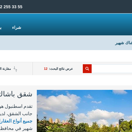
2 255 33 55
شراء
ب
شاك شهير
عرض نتائج البحث:
12
مقارنة ا
شقق باشاك 
تقدم اسطنبول هو
جانب الشقق، لدين
جميع أنواع العقا
شهير في محافظنا 