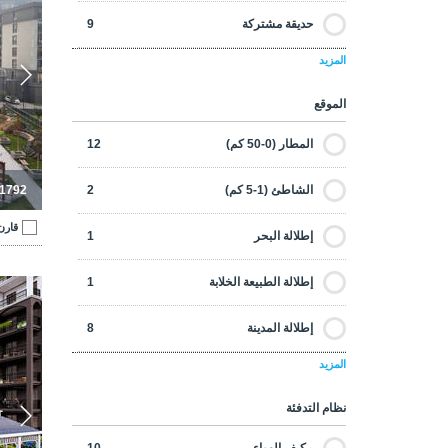
معاصرة
6
حديقة مشتركة
9
مطبخ مفتوح
6
ملائمة للجنسية
11
المزيد
مسبح مشترك
9
دش
10
الموقع
خدمة الكونسيرج
5
نظام المنزل الذكي
7
المطار (0-50 كم)
12
اللياقه البدنيه
10
غرفة التخزين
4
الشاطئ (1-5 كم)
2
-1792
ساحة كرة القدم
4
تراس
6
قارن
إطلالة البحر
1
غرفة ألعاب
8
ستلايت
11
إطلالة الطبيعة الخلابة
1
شقق وا
في مجمع
12
سلع بيضاء
1
إطلالة المدينة
8
مصعد
12
المزيد
المترو
9
ملعب
10
نظام التدفئة
محلات / مول تجاري
11
حديقة خاصة
1