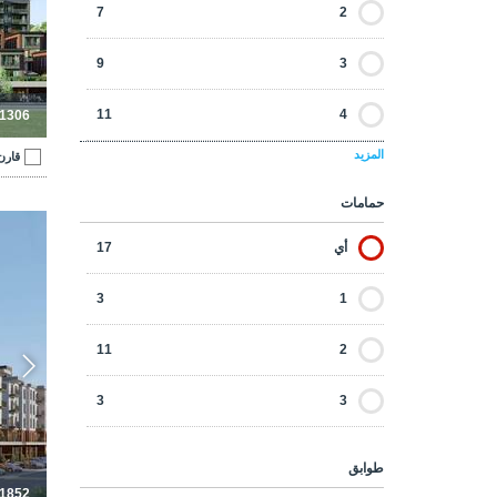
7
2
9
3
11
4
-1306
المزيد
قارن
2
5
حمامات
شقق للبيع في مشروع 
أي
17
3
1
11
2
3
3
طوابق
-1852