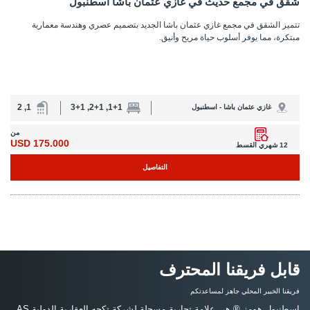
شقق في مجمع حديث في غازي عثمان باشا اسطنبول
تتميز الشقق في مجمع غازي عثمان باشا الجديد بتصميم عصري وهندسة معمارية
مبتكرة، مما يوفر أسلوب حياة مريح وأنيق.
1, 2
1+1, 2+1, 3+1
غازي عثمان باشا - اسطنبول
من
175.000 USD
12 شهري القسط
التفاصيل
قابل فريقنا المحترف
فريقنا الخبير المحلي جاهز لمساعدتكم
اسطنبول هومز ® هي علامة تجارية مسجلة لشركة تكجه العقارية الدولية AŞ،