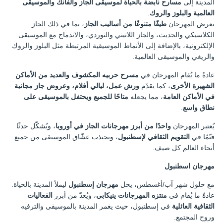
المدينة إلى
مسارح نابضة بالحياة لموسيقى الجاز والفانك والموسيقى
العالمية والبلوز والروك
.
يعرض المهرجان
طيفًا متنوعًا من أساليب الجاز
، بما في ذلك الجاز
الكلاسيكي والحديث، والجاز اللاتيني والنوردي، والاندماج مع الموسيقى
الإلكترونية، بالإضافة إلى الأنماط الموسيقية المرتبطة مثل البلوز والروك
والريغي والموسيقى العالمية.
عادةً ما يُقام المهرجان في
مسرح حربيه المكشوف والعديد من الأماكن
الشهيرة الأخرى
، كما يقدّم
ورش عمل، ليالي أفلام، وعروض جاز مجانية
في الأماكن العامة
، مما يجعله
متاحًا للجميع ويحتفل بالموسيقى على
نطاق واسع
.
يُعتبر المهرجان
واحدًا من أبرز مهرجانات الجاز في أوروبا
، ويُشكّل حدثًا
قيّمًا في
التقويم الثقافي لإسطنبول
، ويجتذب عشّاق الموسيقى من جميع
أنحاء العالم كل صيف.
مهرجان اسطنبول
مع حلول شهر آب/أغسطس، يحل
مهرجان إسطنبول
ليملأ المدينة بالحياة.
عادةً ما يُقام في
منتزه المهرجانات ينيكابي
، ويُعدّ من أبرز
الفعاليات
الثقافية العائلية
في إسطنبول، حيث يغمر المدينة بالموسيقى والترفيه
وروح المجتمع.