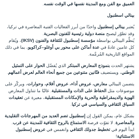
العميق مع الفن ومع المدينة نفسها في الوقت نفسه
.
بينالي اسطنبول
يُعتبر
بينالي إسطنبول
واحدًا من أبرز الفعاليات الفنية المعاصرة في تركيا،
وقد تطوّر ليصبح
منصة دولية رئيسية للفنون البصرية
.
يُنظَّم البينالي بواسطة
مؤسسة إسطنبول للثقافة والفنون (IKSV)
، ويُقام
كل عامين عادةً في
عدة أماكن على محور بي أوغلو–كراكويو
، بما في ذلك
المواقع التاريخية المُرمَّمة.
يشتهر الحدث
بنموذج المعارض المبتكر
الذي يُفضّل
الحوار على التمثيل
الوطني
، ويستضيف
فنّانين متنوعين من جميع أنحاء العالم لعرض أعمالهم
.
يتضمن البينالي
معارض، عروض أداء، عروض أفلام، وحوارات
، ويركّز على
موضوعات مثل
الحفاظ على الذات والمستقبلية
. غالبًا ما تتناول المعارض
الهوية والديمقراطية والحرية والإمكانات المستقبلية
، معبرة عن
تعقيدات
السياق الثقافي والسياسي في تركيا
.
بشكل عام، يمكن القول إن
إسطنبول تضم العديد من المهرجانات التقليدية
والمعاصرة
. لا تفوّت فرصة
الاستمتاع بالروح الثقافية للمدينة عن قرب
.
ابدأ اليوم في
تخطيط جدولك الثقافي
وانغمس في
عروض إسطنبول
الاستثنائية
!