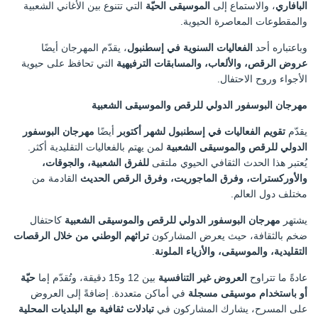
البافاري
، والاستماع إلى
الموسيقى الحيّة
التي تتنوع بين الأغاني الشعبية
والمقطوعات المعاصرة الحيوية.
وباعتباره أحد
الفعاليات السنوية في إسطنبول
، يقدّم المهرجان أيضًا
عروض الرقص، والألعاب، والمسابقات الترفيهية
التي تحافظ على حيوية
الأجواء وروح الاحتفال.
مهرجان البوسفور الدولي للرقص والموسيقى الشعبية
يقدّم
تقويم الفعاليات في إسطنبول لشهر أكتوبر
أيضًا
مهرجان البوسفور
الدولي للرقص والموسيقى الشعبية
لمن يهتم بالفعاليات التقليدية أكثر.
يُعتبر هذا الحدث الثقافي الحيوي ملتقى
للفرق الشعبية، والجوقات،
والأوركسترات، وفرق الماجوريت، وفرق الرقص الحديث
القادمة من
مختلف دول العالم.
يشتهر
مهرجان البوسفور الدولي للرقص والموسيقى الشعبية
كاحتفال
ضخم بالثقافة، حيث يعرض المشاركون
تراثهم الوطني من خلال الرقصات
التقليدية، والموسيقى، والأزياء الملونة
.
عادةً ما تتراوح
العروض غير التنافسية
بين 12 و15 دقيقة، وتُقدّم إما
حيّة
أو باستخدام موسيقى مسجلة
في أماكن متعددة. إضافةً إلى العروض
على المسرح، يشارك المشاركون في
تبادلات ثقافية مع البلديات المحلية