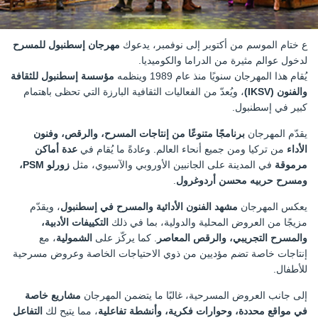
ع ختام الموسم من أكتوبر إلى نوفمبر، يدعوك
مهرجان إسطنبول للمسرح
لدخول عوالم مثيرة من الدراما والكوميديا.
يُقام هذا المهرجان سنويًا منذ عام 1989 وينظمه
مؤسسة إسطنبول للثقافة
والفنون (IKSV)
، ويُعدّ من الفعاليات الثقافية البارزة التي تحظى باهتمام
كبير في إسطنبول.
يقدّم المهرجان
برنامجًا متنوعًا من إنتاجات المسرح، والرقص، وفنون
الأداء
من تركيا ومن جميع أنحاء العالم. وعادةً ما يُقام في
عدة أماكن
مرموقة
في المدينة على الجانبين الأوروبي والآسيوي، مثل
زورلو PSM،
ومسرح حربيه محسن أردوغرول
.
يعكس المهرجان
مشهد الفنون الأدائية والمسرح في إسطنبول
، ويقدّم
مزيجًا من العروض المحلية والدولية، بما في ذلك
التكييفات الأدبية،
والمسرح التجريبي، والرقص المعاصر
. كما يركّز على
الشمولية
، مع
إنتاجات خاصة تضم مؤديين من ذوي الاحتياجات الخاصة وعروض مسرحية
للأطفال.
إلى جانب العروض المسرحية، غالبًا ما يتضمن المهرجان
مشاريع خاصة
في مواقع محددة، وحوارات فكرية، وأنشطة تفاعلية
، مما يتيح لك
التفاعل