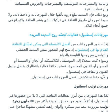
والباليه والمسرحيات الموسيقية والمسرحيات والعروض السينمائية
والرقصات الفنية.
ومع ذلك، فإن المدينة تبلغ ذروة تألقها خلال المهرجانات والاحتفالات، ولا
سيما "مهرجان طريق الثقافة في تركيا"، الذي ينشر الطاقة والإبداع في
جميع أنحاء البلاد.
مهرجانات إسطنبول: فعاليات تُجسّد روح المدينة الفريدة
يُعَدّ حضور المهرجانات من
أفضل الأنشطة التي يمكن لعشّاق الثقافة
القيام بها في إسطنبول
، إذ يتيح لهم الشعور بنبض المدينة الحقيقي
والتواصل مع روحها النابضة بالحياة.
وسواء كنت منجذبًا إلى الموسيقى الكلاسيكية أو الجاز أو السينما أو
المسرح أو الفنون المعاصرة، فستجد دائمًا فعالية بانتظارك بفضل جدول
الفنون والثقافة في إسطنبول.
والآن، دعنا نستكشف أفضل المهرجانات في إسطنبول.
مهرجان توليب اسطنبول
يُعَدّ هذا المهرجان من أبرز الفعاليات الثقافية التي لا بدّ من حضورها في
إسطنبول، إذ تُمَلأ العديد من حدائق المدينة بأكثر من
30 مليون زهرة
توليب
مزروعة بتصاميم مبتكرة وألوان زاهية تُضفي مشهدًا ساحرًا على