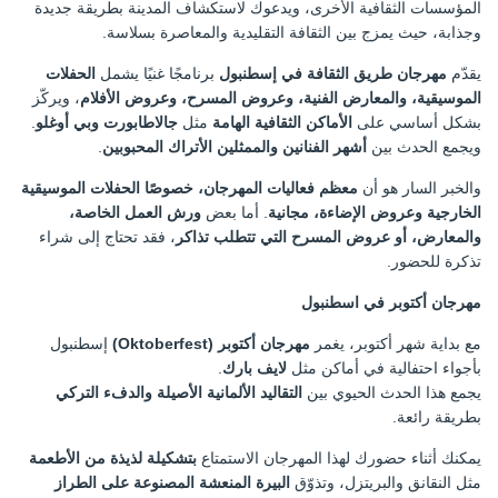
المؤسسات الثقافية الأخرى، ويدعوك لاستكشاف المدينة بطريقة جديدة
وجذابة، حيث يمزج بين الثقافة التقليدية والمعاصرة بسلاسة.
يقدّم
مهرجان طريق الثقافة في إسطنبول
برنامجًا غنيًا يشمل
الحفلات
الموسيقية، والمعارض الفنية، وعروض المسرح، وعروض الأفلام
، ويركّز
بشكل أساسي على
الأماكن الثقافية الهامة
مثل
جالاطابورت وبي أوغلو
.
ويجمع الحدث بين
أشهر الفنانين والممثلين الأتراك المحبوبين
.
والخبر السار هو أن
معظم فعاليات المهرجان، خصوصًا الحفلات الموسيقية
الخارجية وعروض الإضاءة، مجانية
. أما بعض
ورش العمل الخاصة،
والمعارض، أو عروض المسرح التي تتطلب تذاكر
، فقد تحتاج إلى شراء
تذكرة للحضور.
مهرجان أكتوبر في اسطنبول
مع بداية شهر أكتوبر، يغمر
مهرجان أكتوبر (Oktoberfest)
إسطنبول
بأجواء احتفالية في أماكن مثل
لايف بارك
.
يجمع هذا الحدث الحيوي بين
التقاليد الألمانية الأصيلة والدفء التركي
بطريقة رائعة.
يمكنك أثناء حضورك لهذا المهرجان الاستمتاع
بتشكيلة لذيذة من الأطعمة
مثل النقانق والبريتزل، وتذوّق
البيرة المنعشة المصنوعة على الطراز