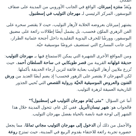
المكان.
ويُعَدّ
منتزه إميرغان
، الواقع في الجانب الأوروبي من المدينة على ضفاف
البوسفور، المركز الرئيسي لـ
مهرجان التوليب في إسطنبول
.
يشتهر إميرغان بعروضه الخلابة لأزهار التوليب، حيث لا يقتصر سحره على
الفن الزهري الملوّن فحسب، بل يشمل أيضًا إطلالات رائعة على مضيق
البوسفور، وورشًا للحرف اليدوية التقليدية داخل أجنحة عثمانية الطراز،
إلى جانب المسارح التي تستضيف عروضًا موسيقية حيّة.
ومن المواقع الأخرى الشهيرة التي يمكن الاستمتاع فيها بـ
مهرجان التوليب
:
حديقة غولهانه
القريبة من
قصر طوبكابي
في
ساحة السلطان أحمد
، حيث
تُزرع ملايين أزهار التوليب بعناية فائقة لتزين أرجاء الحديقة بأكملها.
لكن المهرجان لا يقتصر على الزهور فحسب! إذ يضم أيضًا العديد من
ورش
الفنون والعروض الموسيقية الحيّة
و
رواية القصص
التي تُحيي الجذور
التاريخية العميقة لزهرة التوليب.
أما عن السؤال:
"متى يُقام مهرجان التوليب في إسطنبول؟"
فالجواب هو:
شهر نيسان/أبريل
. ففي كل عام، تتحول المدينة خلال هذا
الشهر إلى لوحة فنية نابضة بالحياة بفضل مهرجان التوليب.
والأجمل من ذلك أن
الدخول إلى مهرجان التوليب مجاني تمامًا
، مما يجعل
حضوره تجربة رائعة للاحتفاء بقدوم الربيع في المدينة، حيث تمتزج
روعة