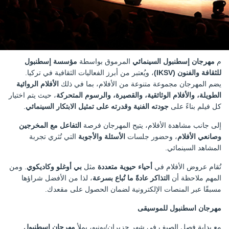
م
مهرجان إسطنبول السينمائي
المرموق بواسطة
مؤسسة إسطنبول
للثقافة والفنون (IKSV)
، ويُعتبر من أبرز الفعاليات الثقافية في تركيا.
يضم المهرجان مجموعة متنوعة من الأفلام، بما في ذلك
الأفلام الروائية
الطويلة، والأفلام الوثائقية، والقصيرة، والرسوم المتحركة
، حيث يتم اختيار
كل فيلم بناءً على
جودته الفنية وقدرته على تمثيل الابتكار السينمائي
.
إلى جانب مشاهدة الأفلام، يتيح المهرجان فرصة
التفاعل مع المخرجين
وصانعي الأفلام
، وحضور جلسات
الأسئلة والأجوبة
التي تُثري تجربة
المشاهد السينمائي.
تُقام عروض الأفلام في
أحياء حيوية متعددة
مثل
بي أوغلو وكاديكوي
. ومن
المهم ملاحظة أن
التذاكر عادةً ما تُباع بسرعة
، لذا من الأفضل شراؤها
مسبقًا عبر المنصات الإلكترونية لضمان الحصول على مقعدك.
مهرجان اسطنبول للموسيقى
مع بداية فصل الصيف في شهر حزيران/يونيو، يملأ
مهرجان إسطنبول