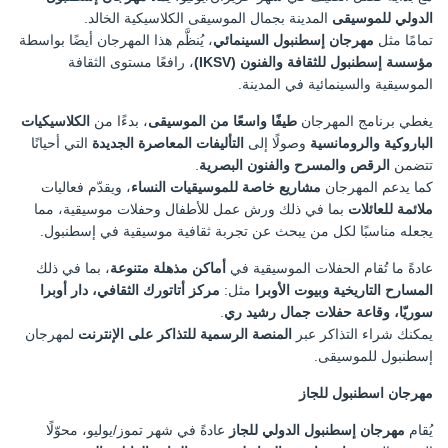
الدولي للموسيقى
المدينة بجمال الموسيقى الكلاسيكية الخالد.
تمامًا مثل
مهرجان إسطنبول السينمائي
، يُنظَّم هذا المهرجان أيضًا بواسطة
مؤسسة إسطنبول للثقافة والفنون (IKSV)
، رافعًا مستوى الثقافة
الموسيقية والسينمائية في المدينة.
يغطي برنامج المهرجان
طيفًا واسعًا من الموسيقى
، بدءًا من
الكلاسيكيات
الباروكية والرومانسية
وصولًا إلى
التأليفات المعاصرة الجديدة
التي أحيانًا
تتضمن
الرقص والمسرح والفنون البصرية
.
كما يدعم المهرجان
مشاريع خاصة للموسيقيات النساء
، ويقدّم فعاليات
ملائمة للعائلات
بما في ذلك ورش عمل للأطفال وحفلات موسيقية، مما
يجعله مناسبًا لكل من يبحث عن تجربة ثقافية موسيقية في إسطنبول.
عادةً ما تُقام الحفلات الموسيقية في
أماكن مذهلة متنوعة
، بما في ذلك
المسارح التاريخية وبيوت الأوبرا
مثل:
مركز أتاتورك الثقافي، دار أوبرا
سوريّا، وقاعة حفلات جمال رشيد ري
.
يمكنك شراء التذاكر عبر
المنصة الرسمية للتذاكر على الإنترنت
لمهرجان
إسطنبول للموسيقى.
مهرجان اسطنبول للجاز
يُقام
مهرجان إسطنبول الدولي للجاز
عادةً في شهر تموز/يوليو، محوّلًا