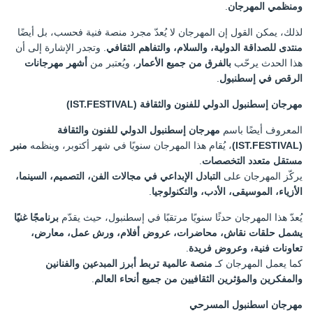
ومنظمي المهرجان
.
لذلك، يمكن القول إن المهرجان لا يُعدّ مجرد منصة فنية فحسب، بل أيضًا
منتدى للصداقة الدولية، والسلام، والتفاهم الثقافي
. وتجدر الإشارة إلى أن
هذا الحدث يرحّب
بالفرق من جميع الأعمار
، ويُعتبر من
أشهر مهرجانات
الرقص في إسطنبول
.
مهرجان إسطنبول الدولي للفنون والثقافة (IST.FESTIVAL)
المعروف أيضًا باسم
مهرجان إسطنبول الدولي للفنون والثقافة
(IST.FESTIVAL)
، يُقام هذا المهرجان سنويًا في شهر أكتوبر، وينظمه
منبر
مستقل متعدد التخصصات
.
يركّز المهرجان على
التبادل الإبداعي في مجالات الفن، التصميم، السينما،
الأزياء، الموسيقى، الأدب، والتكنولوجيا
.
يُعدّ هذا المهرجان حدثًا سنويًا مرتقبًا في إسطنبول، حيث يقدّم
برنامجًا غنيًا
يشمل حلقات نقاش، محاضرات، عروض أفلام، ورش عمل، معارض،
تعاونات فنية، وعروض فريدة
.
كما يعمل المهرجان كـ
منصة عالمية تربط أبرز المبدعين والفنانين
والمفكرين والمؤثرين الثقافيين من جميع أنحاء العالم
.
مهرجان اسطنبول المسرحي