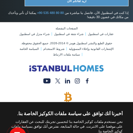
اريد لقائكم الان
إذا كنت في اسطنبول الآن، فاتصل بنا مباشرة من
+90 535 480 80 80
يمكننا أن نأتي ونأخذك
من مكانك في غضون 30 دقيقة!
الصفحات المفضلة
عقارات في اسطنبول
شراء شقة في اسطنبول
شراء منزل في اسطنبول
حقوق الطبع والنشر اسطنبول هومز © 2014-2026. جميع الحقوق محفوظة.
الإشعارات القانونية وإخلاء المسؤولية
شروط الاستخدام
السياسة الخاصة
سياسة ملفات الارتباط
يتم قبول البيتكوين
قم بشراء أي عقار عن طريق الدفع بالبيتكوين
أخبرنا أنك توافق على سياسة ملفات الكوكيز الخاصة بنا.
نحن نستخدم ملفات كوكيز الخاصة بنا لتحسين تجربتك للبحث عن العقارات
على موقعنا على الانترنت. في حالة المتابعة، نفترض أنك توافق بسياسة ملفات
كوكيز الخاصة بنا.