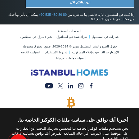
اريد لقائكم الان
إذا كنت في اسطنبول الآن، فاتصل بنا مباشرة من
+90 535 480 80 80
يمكننا أن نأتي ونأخذك
من مكانك في غضون 30 دقيقة!
الصفحات المفضلة
عقارات في اسطنبول
شراء شقة في اسطنبول
شراء منزل في اسطنبول
حقوق الطبع والنشر اسطنبول هومز © 2014-2026. جميع الحقوق محفوظة.
الإشعارات القانونية وإخلاء المسؤولية
شروط الاستخدام
السياسة الخاصة
سياسة ملفات الارتباط
يتم قبول البيتكوين
قم بشراء أي عقار عن طريق الدفع بالبيتكوين
أخبرنا أنك توافق على سياسة ملفات الكوكيز الخاصة بنا.
نحن نستخدم ملفات كوكيز الخاصة بنا لتحسين تجربتك للبحث عن العقارات
على موقعنا على الانترنت. في حالة المتابعة، نفترض أنك توافق بسياسة ملفات
كوكيز الخاصة بنا.