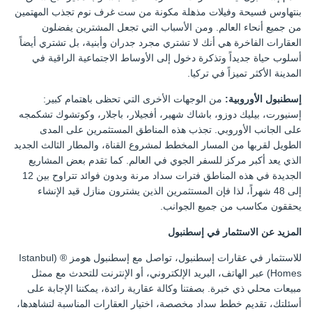
بنتهاوس فسيحة وفيلات مذهلة مكونة من ست غرف نوم تجذب المهتمين
من جميع أنحاء العالم. ومن الأسباب التي تجعل المشترين يفضلون
العقارات الفاخرة هي أنك لا تشتري مجرد جدران وأبنية، بل تشتري أيضاً
أسلوب حياة جديداً وتذكرة دخول إلى الأوساط الاجتماعية الراقية في
المدينة الأكثر تميزاً في تركيا.
إسطنبول الأوروبية:
من الوجهات الأخرى التي تحظى باهتمام كبير:
إسنيورت، بيليك دوزو، باشاك شهير، أفجيلار، باجلار، وكوتشوك تشكمجه
على الجانب الأوروبي. تجذب هذه المناطق المستثمرين على المدى
الطويل لقربها من المسار المخطط لمشروع القناة، والمطار الثالث الجديد
الذي يعد أكبر مركز للسفر الجوي في العالم. كما تقدم بعض المشاريع
الجديدة في هذه المناطق فترات سداد مرنة وبدون فوائد تتراوح بين 12
إلى 48 شهراً، لذا فإن المستثمرين الذين يشترون منازل قيد الإنشاء
يحققون مكاسب من جميع الجوانب.
المزيد عن الاستثمار في إسطنبول
للاستثمار في عقارات إسطنبول، تواصل مع إسطنبول هومز ® (Istanbul
Homes) عبر الهاتف، البريد الإلكتروني، أو الإنترنت للتحدث مع ممثل
مبيعات محلي ذي خبرة. بصفتنا وكالة عقارية رائدة، يمكننا الإجابة على
أسئلتك، تقديم خطط سداد مخصصة، اختيار العقارات المناسبة لتشاهدها،