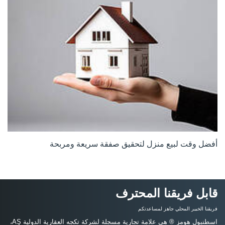
أفضل وقت لبيع منزل لتحقيق صفقة سريعة ومربحة
قابل فريقنا المحترف
فريقنا الخبير المحلي جاهز لمساعدتكم
اسطنبول هومز ® هي علامة تجارية مسجلة لشركة تكجه العقارية الدولية AŞ،