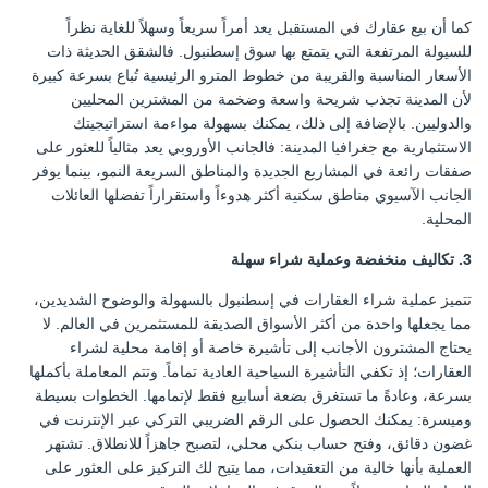
كما أن بيع عقارك في المستقبل يعد أمراً سريعاً وسهلاً للغاية نظراً
للسيولة المرتفعة التي يتمتع بها سوق إسطنبول. فالشقق الحديثة ذات
الأسعار المناسبة والقريبة من خطوط المترو الرئيسية تُباع بسرعة كبيرة
لأن المدينة تجذب شريحة واسعة وضخمة من المشترين المحليين
والدوليين. بالإضافة إلى ذلك، يمكنك بسهولة مواءمة استراتيجيتك
الاستثمارية مع جغرافيا المدينة: فالجانب الأوروبي يعد مثالياً للعثور على
صفقات رائعة في المشاريع الجديدة والمناطق السريعة النمو، بينما يوفر
الجانب الآسيوي مناطق سكنية أكثر هدوءاً واستقراراً تفضلها العائلات
المحلية.
3. تكاليف منخفضة وعملية شراء سهلة
تتميز عملية شراء العقارات في إسطنبول بالسهولة والوضوح الشديدين،
مما يجعلها واحدة من أكثر الأسواق الصديقة للمستثمرين في العالم. لا
يحتاج المشترون الأجانب إلى تأشيرة خاصة أو إقامة محلية لشراء
العقارات؛ إذ تكفي التأشيرة السياحية العادية تماماً. وتتم المعاملة بأكملها
بسرعة، وعادةً ما تستغرق بضعة أسابيع فقط لإتمامها. الخطوات بسيطة
وميسرة: يمكنك الحصول على الرقم الضريبي التركي عبر الإنترنت في
غضون دقائق، وفتح حساب بنكي محلي، لتصبح جاهزاً للانطلاق. تشتهر
العملية بأنها خالية من التعقيدات، مما يتيح لك التركيز على العثور على