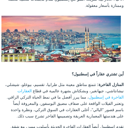
وممتازة بأسعار معقولة.
أين تشتري عقاراً في إسطنبول؟
المنازل الفاخرة:
تتمتع مناطق معينة مثل طرابيا، تقسيم، بيوغلو، شيشلي،
نيشانتاشي، جيهانغير، وبشكتاش بشهرة عالمية في قطاع
العقارات
الفاخرة في إسطنبول
، مما يبرز أفضل ما في نمط الحياة التركي الراقي.
وتعتبر الفيلات الواقعة على ضفاف مضيق البوسفور، والمعروفة أيضاً
باسم قصور "اليالي"، أغلى العقارات في السوق التركي، ونظرة واحدة
على هندستها المعمارية العريقة وتصميمها الفاخر تشرح سبب ذلك.
تقدم إسطنبول أيضاً العقارات الفاخرة الحديثة بأسلوب مميز، مع شقق