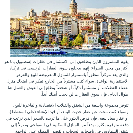
يقوم المشترون الذين يتطلعون إلى الاستثمار في عقارات إسطنبول بما هو
أكثر من مجرد الشراء؛ إنهم يدخلون سوق العقارات الرئيسي في تركيا،
والذي يعد مركزاً متطوراً باستمرار للمنازل المعروضة للبيع والفرص
الاستثمارية الواعدة. سواء كنت مشترياً من الخارج تفكر في امتلاك منزل
لقضاء العطلات، أو مستثمراً ذكياً، أو شخصاً يتطلع إلى العيش والعمل هنا
طوال العام، فإن سوق العقارات لن يخيب أملك أبداً.
تتوفر مجموعة واسعة من الشقق والفيلات الاقتصادية والفاخرة للبيع،
وسواء كنت تبحث عن عقار حديث البناء، أو قيد الإنشاء (على المخطط)،
أو عقار معاد بيعه، فإن فرص العثور على ما تريده بالسعر الذي ترغب في
دفعه متوفرة بكثرة، بدءاً من المنازل السكنية في الضواحي وصولاً إلى
شقق البنتهاوس في ناطحات السحاب والقصور المطلة على الواجهة