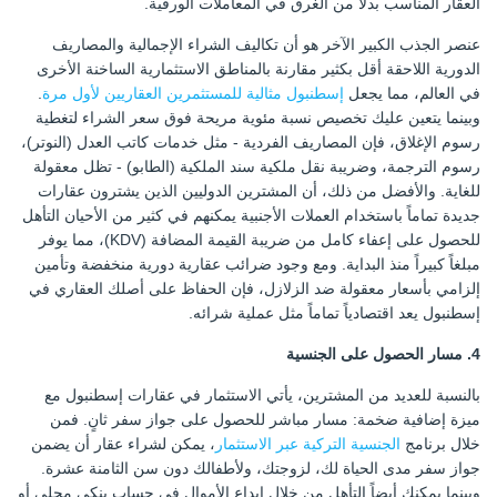
العقار المناسب بدلاً من الغرق في المعاملات الورقية.
عنصر الجذب الكبير الآخر هو أن تكاليف الشراء الإجمالية والمصاريف
الدورية اللاحقة أقل بكثير مقارنة بالمناطق الاستثمارية الساخنة الأخرى
في العالم، مما يجعل
إسطنبول مثالية للمستثمرين العقاريين لأول مرة
.
وبينما يتعين عليك تخصيص نسبة مئوية مريحة فوق سعر الشراء لتغطية
رسوم الإغلاق، فإن المصاريف الفردية - مثل خدمات كاتب العدل (النوتر)،
رسوم الترجمة، وضريبة نقل ملكية سند الملكية (الطابو) - تظل معقولة
للغاية. والأفضل من ذلك، أن المشترين الدوليين الذين يشترون عقارات
جديدة تماماً باستخدام العملات الأجنبية يمكنهم في كثير من الأحيان التأهل
للحصول على إعفاء كامل من ضريبة القيمة المضافة (KDV)، مما يوفر
مبلغاً كبيراً منذ البداية. ومع وجود ضرائب عقارية دورية منخفضة وتأمين
إلزامي بأسعار معقولة ضد الزلازل، فإن الحفاظ على أصلك العقاري في
إسطنبول يعد اقتصادياً تماماً مثل عملية شرائه.
4. مسار الحصول على الجنسية
بالنسبة للعديد من المشترين، يأتي الاستثمار في عقارات إسطنبول مع
ميزة إضافية ضخمة: مسار مباشر للحصول على جواز سفر ثانٍ. فمن
خلال برنامج
الجنسية التركية عبر الاستثمار
، يمكن لشراء عقار أن يضمن
جواز سفر مدى الحياة لك، لزوجتك، ولأطفالك دون سن الثامنة عشرة.
وبينما يمكنك أيضاً التأهل من خلال إيداع الأموال في حساب بنكي محلي أو