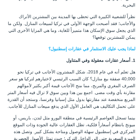
البحرية.
نظراً للشعبية الكبيرة التي تحظى بها المدينة بين المشترين الأتراك
والأجانب؛ فقد أصبحت الوجهة الأولى في تركيا لمبيعات المنازل. ولكن ما
الذي يجعل سوق الإسكان هذا متميزاً للغاية، وما هي المزايا الأخرى التي
يمكن للمشترين توقعها؟
لماذا يجب عليك الاستثمار في عقارات إسطنبول؟
1. أسعار عقارات معقولة وفي المتناول
هل تعلم أنه في عام 2018، شكل المشترون الأجانب في تركيا نحو
40,000 صفقة بيع منازل؟ كان السبب الرئيسي لاختيارهم لتركيا هو سعر
الصرف المغري والمربح، مما منح الأجانب قيمة أكبر بكثير لأموالهم
مقارنة بأي وقت مضى. اجمع بين هذا وبين سوق لا تزال فيه أسعار المتر
المربع منخفضة عند مقارنتها بدول مثل إسبانيا وفرنسا، وستجد أن القدرة
على تحمل التكاليف هي العامل الأول الذي يدفع مبيعات المنازل للأجانب.
بينما تسجل العواصم الرئيسية في منطقة اليورو مثل لندن، باريس، أو
ميونخ بانتظام أسعاراً فلكية، تظل العقارات عالية الجودة وذات الموقع
المركزي في إسطنبول سهلة الوصول ومتاحة بشكل كبير. وتصل هذه
الميزة السعرية حتى إلى الداخل التركي؛ حيث تمثل الأصول الحضرية