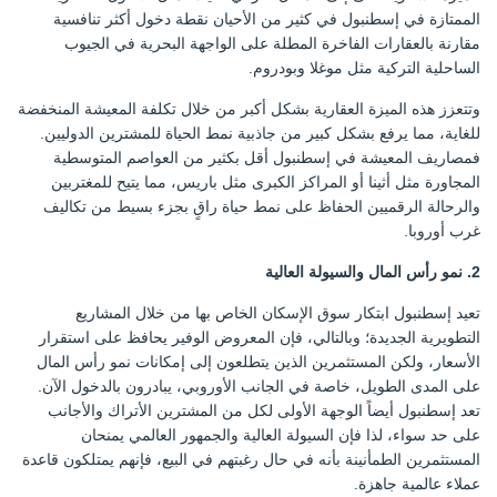
الممتازة في إسطنبول في كثير من الأحيان نقطة دخول أكثر تنافسية
مقارنة بالعقارات الفاخرة المطلة على الواجهة البحرية في الجيوب
الساحلية التركية مثل موغلا وبودروم.
وتتعزز هذه الميزة العقارية بشكل أكبر من خلال تكلفة المعيشة المنخفضة
للغاية، مما يرفع بشكل كبير من جاذبية نمط الحياة للمشترين الدوليين.
فمصاريف المعيشة في إسطنبول أقل بكثير من العواصم المتوسطية
المجاورة مثل أثينا أو المراكز الكبرى مثل باريس، مما يتيح للمغتربين
والرحالة الرقميين الحفاظ على نمط حياة راقٍ بجزء بسيط من تكاليف
غرب أوروبا.
2. نمو رأس المال والسيولة العالية
تعيد إسطنبول ابتكار سوق الإسكان الخاص بها من خلال المشاريع
التطويرية الجديدة؛ وبالتالي، فإن المعروض الوفير يحافظ على استقرار
الأسعار، ولكن المستثمرين الذين يتطلعون إلى إمكانات نمو رأس المال
على المدى الطويل، خاصة في الجانب الأوروبي، يبادرون بالدخول الآن.
تعد إسطنبول أيضاً الوجهة الأولى لكل من المشترين الأتراك والأجانب
على حد سواء، لذا فإن السيولة العالية والجمهور العالمي يمنحان
المستثمرين الطمأنينة بأنه في حال رغبتهم في البيع، فإنهم يمتلكون قاعدة
عملاء عالمية جاهزة.