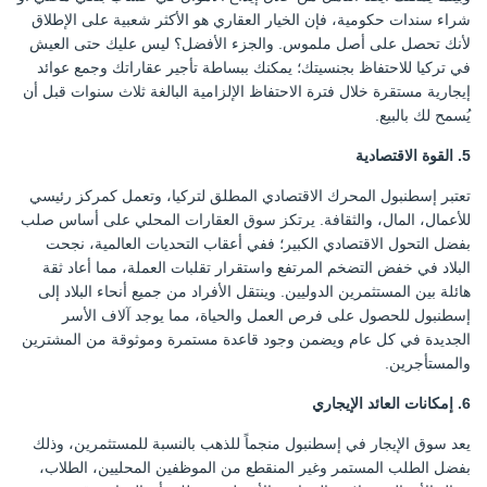
شراء سندات حكومية، فإن الخيار العقاري هو الأكثر شعبية على الإطلاق
لأنك تحصل على أصل ملموس. والجزء الأفضل؟ ليس عليك حتى العيش
في تركيا للاحتفاظ بجنسيتك؛ يمكنك ببساطة تأجير عقاراتك وجمع عوائد
إيجارية مستقرة خلال فترة الاحتفاظ الإلزامية البالغة ثلاث سنوات قبل أن
يُسمح لك بالبيع.
5. القوة الاقتصادية
تعتبر إسطنبول المحرك الاقتصادي المطلق لتركيا، وتعمل كمركز رئيسي
للأعمال، المال، والثقافة. يرتكز سوق العقارات المحلي على أساس صلب
بفضل التحول الاقتصادي الكبير؛ ففي أعقاب التحديات العالمية، نجحت
البلاد في خفض التضخم المرتفع واستقرار تقلبات العملة، مما أعاد ثقة
هائلة بين المستثمرين الدوليين. وينتقل الأفراد من جميع أنحاء البلاد إلى
إسطنبول للحصول على فرص العمل والحياة، مما يوجد آلاف الأسر
الجديدة في كل عام ويضمن وجود قاعدة مستمرة وموثوقة من المشترين
والمستأجرين.
6. إمكانات العائد الإيجاري
يعد سوق الإيجار في إسطنبول منجماً للذهب بالنسبة للمستثمرين، وذلك
بفضل الطلب المستمر وغير المنقطع من الموظفين المحليين، الطلاب،