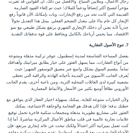
رجال الأعمال، وملايين السياح. والأفضل من ذلك، أن القوانين قد تغيرت
مؤخراً لتصبح أكثر إنصافاً ودعماً للملاك؛ حيث تم إلغاء القيود الصارمة
القديمة التي كانت تحد من رفع الإيجارات، وبات بإمكانك الآن قانوناً رفع
الإيجار كل عام بناءً على معدل التضخم الفعلي. يمثل هذا التعديل تحولاً
جذرياً لأنه يعني أن دخلك الإيجاري الشهري يرتفع بشكل طبيعي مع نمو
الاقتصاد، مما يحمي أرباحك بالكامل ويحافظ على قوة تدفقاتك النقدية.
7. تنوع الأصول العقارية
بفضل المساحة الشاسعة لمدينة إسطنبول، تتوفر تركيبة مذهلة ومتنوعة
من أنواع العقارات، مما يسهل العثور على خيار يطابق ميزانيتك وأهدافك
تماماً. ينقسم السوق بشكل واسع عبر مضيق البوسفور الشهير؛ حيث
يُعرف الجانب الآسيوي من المدينة بأحيائه الهادئة والراقية التي تحظى
بشعبية كبيرة لدى العائلات المحلية الثرية، ومن ناحية أخرى، يقدم الجانب
الأوروبي نطاقاً أوسع بكثير من الأسعار والأنماط المعمارية.
ولأن الخيارات متنوعة للغاية، يمكنك بسهولة اختيار العقار الذي يتوافق مع
خطتك بدقة؛ فإذا كان هدفك هو الفخامة والوجاهة الاجتماعية، يمكنك
العثور على مشاريع تطويرية مذهلة ومجمعات سكنية فاخرة تحمل توقيع
علامات تجارية عالمية في قلب مناطق الأعمال المركزية مباشرةً. أما إذا
كنت تعمل بميزانية أكثر اعتدالاً ولكنك تبحث عن عائد إيجاري مرتفع، فإن
الأحياء الخارجية سريعة النمو في إسطنبول تقدم مجمعات سكنية مغلقة