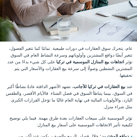
عام، يتحرك سوق العقارات في دورات طبيعية. تمامًا كما تتغير الفصول،
تتغير أيضًا دوافع المشترين وأولوياتهم وسرعة النشاط العام في السوق.
تؤثر
اتجاهات بيع المنازل الموسمية في تركيا
على كل شيء بدءًا من عدد
المشترين النشطين وصولًا إلى سرعة بيع العقارات والأسعار التي يتم
تحقيقها.
عند
بيع العقارات في تركيا للأجانب
، تشهد الأشهر الدافئة عادةً نشاطًا أكبر
في السوق، بينما يتباطأ السوق في فصل الشتاء. فالأيام الأقصر، والطقس
البارد، والأولويات المالية في نهاية العام غالبًا ما تؤجل القرارات الكبرى
مثل شراء منزل.
تؤثر الموسمية على مبيعات العقارات بعدة طرق مهمة. فيما يلي توضيح
لكيفية تأثير الاتجاهات الموسمية على أسعار بيع المنازل:
دوافع المشترين:
خلال فصلي الربيع والصيف، يكون عدد أكبر من