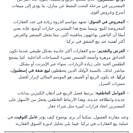
المشترين في مرحلة البحث النشط عن منازل، ما يؤدي إلى مبيعات
أسرع وعروض أقوى.
المعروض في السوق:
تشهد مواسم الذروة زيادة في عدد العقارات
المعروضة للبيع. وبينما يمنح هذا المشترين خيارات أوسع، فإنه يعني
أيضًا أن البائعين يواجهون منافسة أكبر، مما يجعل التسعير والعرض
أكثر أهمية عند بيع الشقق في تركيا.
العرض والتقديم:
تبدو العقارات أكثر جاذبية بشكل طبيعي عندما تكون
الحدائق مزهرة وأشعة الشمس تضيء المساحات الداخلية. كما يشجع
الطقس الجيد على زيادة الزيارات، سواء عبر الإنترنت أو بشكل
مباشر. لذلك، بالنسبة لأولئك الذين يخططون
لبيع شقة في إسطنبول،
تركيا
، قد يكون الربيع أو الصيف هو الموسم المثالي لإبراز أفضل
مميزات المنزل.
العوامل العاطفية:
يرتبط فصل الربيع في أذهان الكثيرين ببدايات
جديدة وانطلاقة جديدة، وهذا الارتباط العاطفي يجعل من الأسهل على
المشترين اتخاذ قرارات كبيرة مثل شراء عقار.
وعند مقارنة الفصول، يمكننا أن نرى بوضوح كيف يؤثر
عامل التوقيت
في
عملية بيع العقارات في تركيا. فيما يلي تحليل لدورة السوق العقارية: