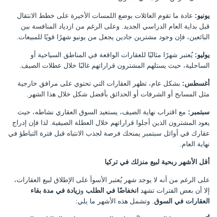
يونيو:
عادة ما تقوم العائلات بوضع اللمسات الأخيرة على خطط الانتقال
قبل بداية العام الدراسي الجديد. وعلى الرغم من ازدياد المنافسة بين
البائعين، فإن وجود مشترين جادين يجعل من يونيو شهرًا قويًا للمبيعات.
يوليو:
يُعتبر شهرًا مثاليًا للعقارات الواقعة في المناطق السياحية أو
الساحلية، حيث يستلهم المشترون قراراتهم غالبًا خلال عطلات الصيف.
أغسطس:
بشكل عام، تظهر العقارات التي تحتوي على مرافق خارجية
مثل المسابح أو الشرفات أو الحدائق بأفضل شكل خلال هذا الشهر.
سبتمبر:
مع اقتراب نهاية الصيف، يستعيد السوق العقاري نشاطه، حيث
يعود المشترون الذين أجلوا قراراتهم خلال العطلة الصيفية. لذا فإن إدراج
عقارك في أوائل سبتمبر يمنحك فرصة لجذب الانتباه قبل فترة التباطؤ في
نهاية العام.
أقل الأشهر ربحية لبيع منزلك في تركيا
على الرغم من أنه لا يوجد شهر يُعتبر الأسوأ على الإطلاق لبيع العقارات،
إلا أن بعض الفترات تشهد
انخفاضًا في الطلب
و
زيادة في مدة بقاء
العقارات في السوق
. وتشمل هذه الأشهر ما يلي: