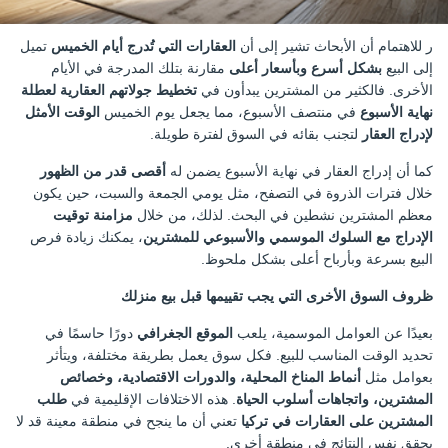
ر للاهتمام أن الأبحاث تشير إلى أن
العقارات التي تُدرج أيام الخميس
تميل
إلى البيع
بشكل أسرع وبأسعار أعلى
مقارنة بتلك المدرجة في الأيام
الأخرى. فالكثير من المشترين يبدأون في
تخطيط جولاتهم العقارية لعطلة
نهاية الأسبوع
في منتصف الأسبوع، مما يجعل يوم الخميس
الوقت الأمثل
لإدراج العقار
لتجنب بقائه في السوق لفترة طويلة.
كما أن إدراج العقار في نهاية الأسبوع يضمن له
أقصى قدر من الظهور
خلال فترات الذروة في التصفح، مثل يومي الجمعة والسبت، حين يكون
معظم المشترين نشطين في البحث. لذلك، من خلال
مزامنة توقيت
الإدراج مع السلوك الموسمي والأسبوعي للمشترين
، يمكنك زيادة فرص
البيع بسرعة وبأرباح أعلى بشكل ملحوظ.
ظروف السوق الأخرى التي يجب تقييمها قبل بيع منزلك
بعيدًا عن العوامل الموسمية، يلعب
الموقع الجغرافي
دورًا حاسمًا في
تحديد الوقت المناسب للبيع. فكل سوق يعمل بطريقة مختلفة، ويتأثر
بعوامل مثل
أنماط المناخ المحلية، والدورات الاقتصادية، وخصائص
المشترين، واتجاهات أسلوب الحياة
. هذه الاختلافات الإقليمية في
طلب
المشترين على العقارات في تركيا
تعني أن ما ينجح في منطقة معينة قد لا
يحقق نفس النتائج في منطقة أخرى.