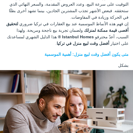
التوقيت على سرعة البيع، وعدد العروض المقدمة، والسعر النهائي الذي
ستحققه. فبعض الأشهر تجذب المشترين الجادين، بينما تشهد أخرى بطئًا
في الحركة وزيادة في المفاوضات.
إن فهم هذه الأنماط الموسمية عند بيع العقارات في تركيا ضروري
لتحقيق
أقصى قيمة ممكنة لمنزلك
ولضمان تجربة بيع ناجحة ومريحة. ولهذا
السبب، أعدّ محترفو
Istanbul Homes ®
هذا الدليل الشهري لمساعدتك
على اختيار
أفضل وقت لبيع منزل في تركيا
.
متى يكون أفضل وقت لبيع منزل: أهمية الموسمية
بشكل