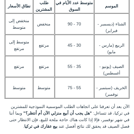
متوسط عدد الأيام في
طلب
الموسم
نطاق الأسعار
السوق
المشترين
منخفض إلى
الشتاء (ديسمبر -
70 - 90
منخفض
متوسط
فبراير)
متوسط إلى
الربيع (مارس -
30 - 45
مرتفع
مرتفع
مايو)
الصيف (يونيو -
35 - 55
مرتفع
مرتفع
أغسطس)
الخريف (سبتمبر -
55 - 75
متوسط
متوسط
نوفمبر)
الآن بعد أن تعرفنا على اتجاهات الطلب الموسمية النموذجية للمشترين
في تركيا، قد تتساءل:
"هل يجب أن أبيع منزلي الآن أم أنتظر؟"
وبما أننا
في شهر نوفمبر، فإلا إذا كانت هناك حاجة ملحة للبيع، فإن الانتظار حتى
فصل الصيف قد يحقق لك نتائج أفضل عند
بيع عقارك في تركيا
.