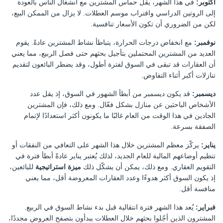
أكتوبر:
في هذا الشهر، يقلّ حماس المشترين مع انشغال الناس بالعودة
إلى الروتين الدراسي واقتراب موسم العطلات. لا يزال من الممكن البيع،
لكن من الضروري أن تكون الأسعار تنافسية.
نوفمبر:
مع انخفاض درجات الحرارة، يتباطأ نشاط المشترين عادةً. يقوم
العديد من المشترين المحتملين بتأجيل بحثهم حتى فصل الربيع، مما يعني
أن العقارات قد تبقى في السوق لفترة أطول، وقد يضطر البائعون لتقديم
تنازلات أكبر أثناء التفاوض.
ديسمبر:
قد يكون ديسمبر من أبطأ الشهور في السوق، إذ يقل عدد
الأشخاص الباحثين عن منازل بشكل فعّال. ومع ذلك، فإن المشترين
الجادين في هذا الوقت من العام غالبًا ما يكونون أكثر استعدادًا لإتمام
الصفقة بسرعة.
يناير:
يركّز معظم المشترين خلال هذا الشهر على التعافي من النفقات أو
تنظيم أوضاعهم المالية للعام الجديد، لذلك يُعتبر يناير عادةً أبطأ فترة في
التقويم العقاري. ومع ذلك، يمكن أن يشكّل ذلك
ميزة استراتيجية
للبائعين،
إذ يكون السوق أكثر هدوءًا وعدد العقارات المعروضة أقل، مما يعني
منافسة أقل.
فبراير:
يُعد هذا الشهر فترة انتقالية قبل بدء نشاط السوق في الربيع.
المشترون الذين أجّلوا بحثهم خلال العطلات يبدأون بتصفح العروض مجددًا،