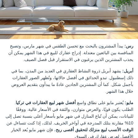
رس:
يبدأ المشترون بالبحث مع تحسن الطقس في شهر مارس، وتصبح
المنافسة بين البائعين معتدلة. إدراج عقارك للبيع في هذا الشهر يمكن أن
يجذب المشترين الذين يرغبون في الاستقرار قبل فصل الصيف.
أبريل:
يشهد أبريل ذروة النشاط العقاري في العديد من المدن، بما في
ذلك إسطنبول. تبدو الحدائق في أفضل حالاتها، وتُظهر الصور العقارات
بأجمل شكل. كما أن المشترين الجادين عادةً ما يبدأون بتقديم العروض
خلال هذا الشهر.
مايو:
يُعتبر مايو على نطاق واسع
أفضل شهر لبيع العقارات في تركيا
.
الطلب يكون قويًا، والعرض متوازن، والثقة في الأسعار عالية. ووفقًا
للبيانات، يمكن أن تُباع المنازل في شهر مايو بأسعار أعلى بنسبة تصل إلى
10% مقارنة بتلك المدرجة في أواخر الخريف. لذلك، إذا كنت تتساءل عن
الوقت الأنسب لبيع منزلك لتحقيق أقصى ربح
، فإن شهر مايو يُعد الخيار
الأفضل لعرض عقارك في السوق.