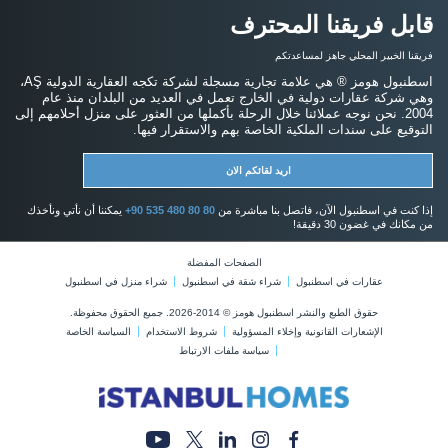
قابل فريقنا المحترف
فريقنا الخبير المحلي جاهز لمساعدتكم
اسطنبول هومز ® هي علامة تجارية مسجلة لشركة تكجه العقارية الدولية AŞ،
وهي شركة عقارات دولية في الخارج تعمل في العديد من البلدان منذ عام
2004. نحن نوجه عملائنا خلال الرحلة بأكملها من العثور على منزل أحلامهم إلى
التوقيع على سندات الملكية الخاصة بهم والاستقرار فيها.
اريد لقائكم الان
إذا كنت في اسطنبول الآن، فاتصل بنا مباشرة من
+90 535 480 80 80
يمكننا أن نأتي ونأخذك
من مكانك في غضون 30 دقيقة!
الصفحات المفضلة
عقارات في اسطنبول
شراء شقة في اسطنبول
شراء منزل في اسطنبول
حقوق الطبع والنشر اسطنبول هومز © 2014-2026. جميع الحقوق محفوظة.
الإشعارات القانونية وإخلاء المسؤولية
شروط الاستخدام
السياسة الخاصة
سياسة ملفات الارتباط