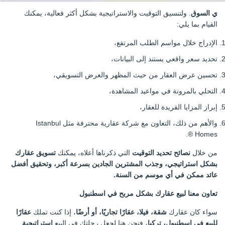
ي السوق
. ولتنسيق التوقيت والاستراتيجية بشكل أكثر فعالية، يمكنك
القيام بما يلي:
الإدراج خلال مواسم الطلب المرتفع،
تحديد سعر واقعي يستند إلى البيانات،
تحسين عرض العقار من حيث المظهر والعرض التسويقي،
التحلي بالمرونة في مواعيد المشاهدة،
إبراز المزايا الفريدة للعقار،
والأهم من ذلك، التعاون مع شركة عقارية محترفة مثل Istanbul
Homes ®.
من خلال
نصائح تحديد التوقيت
التي ذكرناها أعلاه، يمكنك
تسويق عقارك
بشكل استراتيجي، وجذب المشترين الجادين بسرعة أكبر، وتحقيق أفضل
عائد ممكن في أي موسم من السنة.
تعاون معنا لبيع عقارك بشكل مربح في اسطنبول
سواء كان عقارك
شقة، فيلا، عقارًا تجاريًا، أو أرضًا
، إذا كنت تملك
عقارًا
للبيع في إسطنبول، تركيا
، فنحن هنا لجعل رحلتك في البيع
استراتيجية