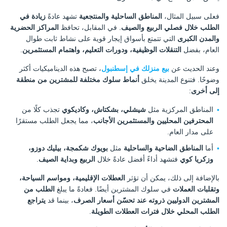
فعلى سبيل المثال،
المناطق الساحلية والمنتجعية
تشهد عادةً
زيادة في
الطلب خلال فصلي الربيع والصيف
. في المقابل، تحافظ
المراكز الحضرية
والمدن الكبرى
التي تتمتع بأسواق إيجار قوية على نشاط ثابت طوال
العام، بفضل
التنقلات الوظيفية، ودورات التعليم، واهتمام المستثمرين
.
وعند الحديث عن
بيع منزلك في إسطنبول
، تصبح هذه الديناميكيات أكثر
وضوحًا. فتنوع المدينة يخلق
أنماط سلوك مختلفة للمشترين من منطقة
إلى أخرى
:
المناطق المركزية مثل
شيشلي، بشكتاش، وكاديكوي
تجذب كلًا من
المحترفين المحليين والمستثمرين الأجانب
، مما يجعل الطلب مستقرًا
على مدار العام.
أما
المناطق الضاحية والساحلية
مثل
بويوك شكمجة، بيليك دوزو،
وزكريا كوي
فتشهد أداءً أفضل عادةً خلال
الربيع وبداية الصيف
.
بالإضافة إلى ذلك، يمكن أن تؤثر
العطلات الإقليمية، ومواسم السياحة،
وتقلبات العملات
في سلوك المشترين أيضًا. فعادةً ما يبلغ
الطلب من
المشترين الدوليين ذروته عند تحسّن أسعار الصرف
، بينما قد
يتراجع
الطلب المحلي خلال فترات العطلات الطويلة
.