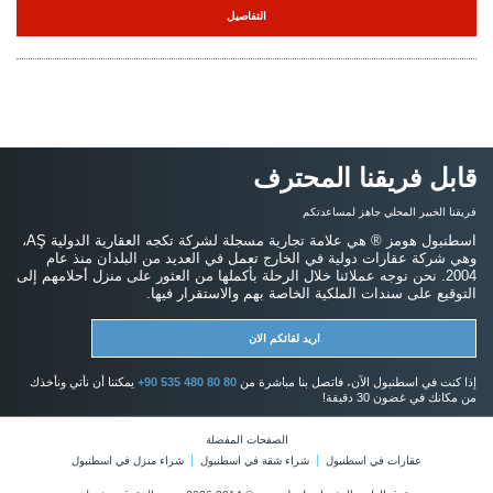
التفاصيل
قابل فريقنا المحترف
فريقنا الخبير المحلي جاهز لمساعدتكم
اسطنبول هومز ® هي علامة تجارية مسجلة لشركة تكجه العقارية الدولية AŞ،
وهي شركة عقارات دولية في الخارج تعمل في العديد من البلدان منذ عام
2004. نحن نوجه عملائنا خلال الرحلة بأكملها من العثور على منزل أحلامهم إلى
التوقيع على سندات الملكية الخاصة بهم والاستقرار فيها.
اريد لقائكم الان
إذا كنت في اسطنبول الآن، فاتصل بنا مباشرة من
+90 535 480 80 80
يمكننا أن نأتي ونأخذك
من مكانك في غضون 30 دقيقة!
الصفحات المفضلة
عقارات في اسطنبول
شراء شقة في اسطنبول
شراء منزل في اسطنبول