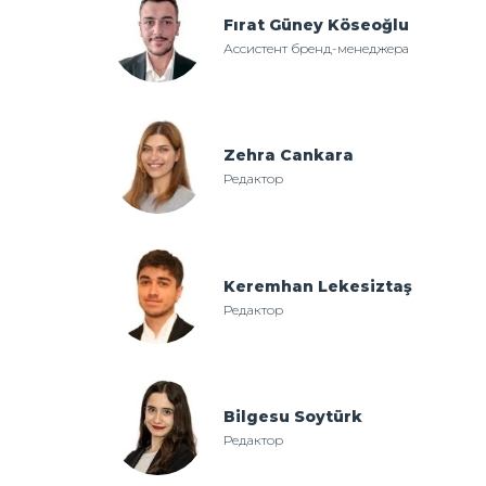
Fırat Güney Köseoğlu
Ассистент бренд-менеджера
Zehra Cankara
Редактор
Keremhan Lekesiztaş
Редактор
Bilgesu Soytürk
Редактор