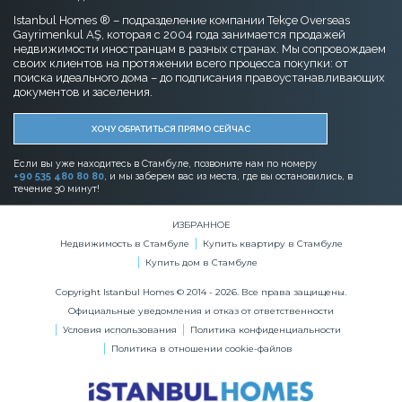
Istanbul Homes ® – подразделение компании Tekçe Overseas
Gayrimenkul AŞ, которая с 2004 года занимается продажей
недвижимости иностранцам в разных странах. Мы сопровождаем
своих клиентов на протяжении всего процесса покупки: от
поиска идеального дома – до подписания правоустанавливающих
документов и заселения.
ХОЧУ ОБРАТИТЬСЯ ПРЯМО СЕЙЧАС
Если вы уже находитесь в Стамбуле, позвоните нам по номеру
+90 535 480 80 80
, и мы заберем вас из места, где вы остановились, в
течение 30 минут!
ИЗБРАННОЕ
Недвижимость в Стамбуле
Купить квартиру в Стамбуле
Купить дом в Стамбуле
Copyright Istanbul Homes © 2014 - 2026. Все права защищены.
Официальные уведомления и отказ от ответственности
Условия использования
Политика конфиденциальности
Политика в отношении cookie-файлов