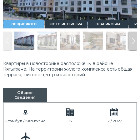
ОБЩИЕ ФОТО
ФОТО ИНТЕРЬЕРА
ПЛАНИРОВКА
РА
Квартиры в новостройке расположены в районе
Кягытхане. На территории жилого комплекса есть общая
терраса, фитнес-центр и кафетерий.
Общие
Сведения
Стамбул / Кягытхане
15
12 / 2022