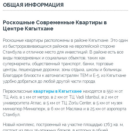
ОБЩАЯ ИНФОРМАЦИЯ
Роскошные Современные Квартиры в
Центре Кягытхане
Роскошные квартиры расположены в районе Кягытхане. Это один
из быстроразвивающихся районов на европейской стороне
Стамбула и отличное место для инвестиций. В районе есть все
виды повседневных и социальных объектов, таких как
супермаркеты, общественный транспорт, банки, торговые
центры, пешеходные дорожки, зоны отдыха, школы и больницы.
Благодаря близости к автомагистралям TEM и E-5, из Кягытхане
удобно добраться до любой другой части города.
Первоклассные
квартиры в Кягытхане
находятся в 550 м от
ТЦ Axis, в 1 км от метро, в 2 км от ТЦ Vadi İstanbul, в 2 км от
университета Атлас, в 5 км от ТЦ Zorlu Center, в 5 км от музея
миниатюр Миниатюрк, в 6 км от Маслака и в 25 км от аэропорта
Стамбул.
Новый комплекс, построенный на участке площадью 1763 кв. м,
состоит из двух 15-этажных блоков, в которых в общей