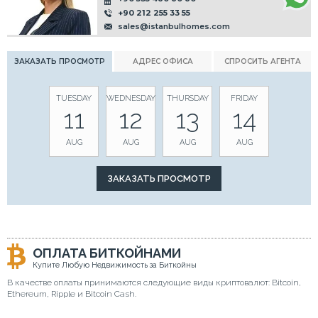
+90 212 255 33 55
sales@istanbulhomes.com
ЗАКАЗАТЬ ПРОСМОТР
АДРЕС ОФИСА
СПРОСИТЬ АГЕНТА
TUESDAY
WEDNESDAY
THURSDAY
FRIDAY
11
12
13
14
AUG
AUG
AUG
AUG
ОПЛАТА БИТКОЙНАМИ
Купите Любую Недвижимость за Биткойны
В качестве оплаты принимаются следующие виды криптовалют: Bitcoin,
Ethereum, Ripple и Bitcoin Cash.