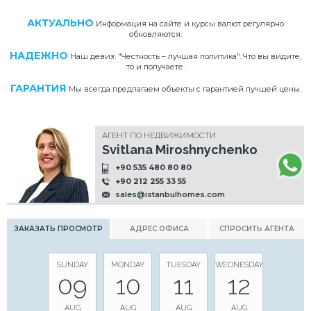
АКТУАЛЬНО
Информация на сайте и курсы валют регулярно
обновляются.
НАДЕЖНО
Наш девиз: "Честность – лучшая политика". Что вы видите,
то и получаете.
ГАРАНТИЯ
Мы всегда предлагаем объекты с гарантией лучшей цены.
АГЕНТ ПО НЕДВИЖИМОСТИ
Svitlana Miroshnychenko
+90 535 480 80 80
+90 212 255 33 55
sales@istanbulhomes.com
ЗАКАЗАТЬ ПРОСМОТР
АДРЕС ОФИСА
СПРОСИТЬ АГЕНТА
SUNDAY
MONDAY
TUESDAY
WEDNESDAY
09
10
11
12
AUG
AUG
AUG
AUG