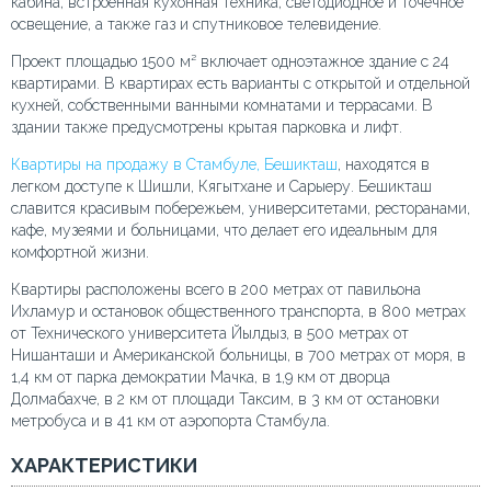
кабина, встроенная кухонная техника, светодиодное и точечное
освещение, а также газ и спутниковое телевидение.
Проект площадью 1500 м² включает одноэтажное здание с 24
квартирами. В квартирах есть варианты с открытой и отдельной
кухней, собственными ванными комнатами и террасами. В
здании также предусмотрены крытая парковка и лифт.
Квартиры на продажу в Стамбуле, Бешикташ
, находятся в
легком доступе к Шишли, Кягытхане и Сарыеру. Бешикташ
славится красивым побережьем, университетами, ресторанами,
кафе, музеями и больницами, что делает его идеальным для
комфортной жизни.
Квартиры расположены всего в 200 метрах от павильона
Ихламур и остановок общественного транспорта, в 800 метрах
от Технического университета Йылдыз, в 500 метрах от
Нишанташи и Американской больницы, в 700 метрах от моря, в
1,4 км от парка демократии Мачка, в 1,9 км от дворца
Долмабахче, в 2 км от площади Таксим, в 3 км от остановки
метробуса и в 41 км от аэропорта Стамбула.
ХАРАКТЕРИСТИКИ