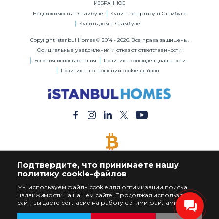
ИЗБРАННОЕ
Недвижимость в Стамбуле
Купить квартиру в Стамбуле
Купить дом в Стамбуле
Copyright Istanbul Homes © 2014 - 2026. Все права защищены.
Официальные уведомления и отказ от ответственности
Условия использования
Политика конфиденциальности
Политика в отношении cookie-файлов
ОПЛАТА БИТКОЙНАМИ
Подтвердите, что принимаете нашу
Купите Любую Недвижимость за Биткойны
политику cookie-файлов
Мы используем файлы cookie для оптимизации поиска
недвижимости на нашем сайте. Продолжая использовать
сайт, вы даете согласие на работу с этими файлами.