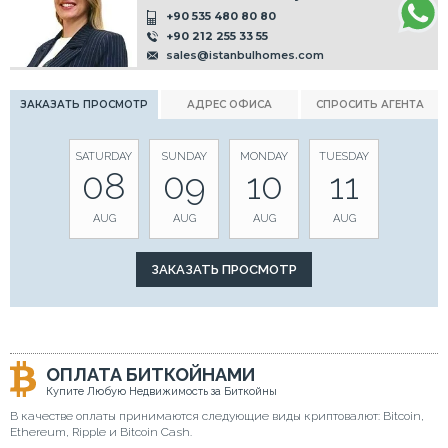
+90 535 480 80 80
+90 212 255 33 55
sales@istanbulhomes.com
ЗАКАЗАТЬ ПРОСМОТР
АДРЕС ОФИСА
СПРОСИТЬ АГЕНТА
SATURDAY
SUNDAY
MONDAY
TUESDAY
08
09
10
11
AUG
AUG
AUG
AUG
ОПЛАТА БИТКОЙНАМИ
Купите Любую Недвижимость за Биткойны
В качестве оплаты принимаются следующие виды криптовалют: Bitcoin,
Ethereum, Ripple и Bitcoin Cash.