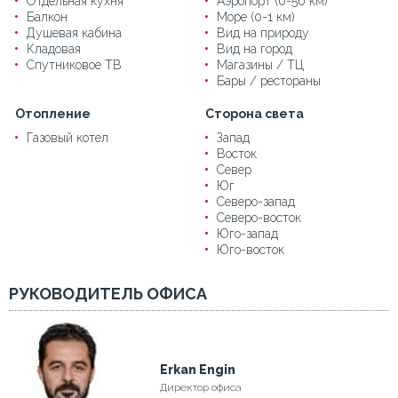
Отдельная кухня
Аэропорт (0-50 км)
Балкон
Море (0-1 км)
Душевая кабина
Вид на природу
Кладовая
Вид на город
Спутниковое ТВ
Магазины / ТЦ
Бары / рестораны
Отопление
Сторона света
Газовый котел
Запад
Восток
Север
Юг
Северо-запад
Северо-восток
Юго-запад
Юго-восток
РУКОВОДИТЕЛЬ ОФИСА
Erkan Engin
Директор офиса