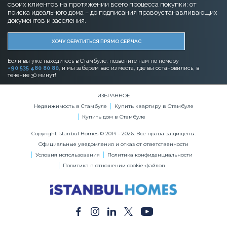
своих клиентов на протяжении всего процесса покупки: от
поиска идеального дома – до подписания правоустанавливающих
документов и заселения.
ХОЧУ ОБРАТИТЬСЯ ПРЯМО СЕЙЧАС
Если вы уже находитесь в Стамбуле, позвоните нам по номеру
+90 535 480 80 80
, и мы заберем вас из места, где вы остановились, в
течение 30 минут!
ИЗБРАННОЕ
Недвижимость в Стамбуле
Купить квартиру в Стамбуле
Купить дом в Стамбуле
Copyright Istanbul Homes © 2014 - 2026. Все права защищены.
Официальные уведомления и отказ от ответственности
Условия использования
Политика конфиденциальности
Политика в отношении cookie-файлов