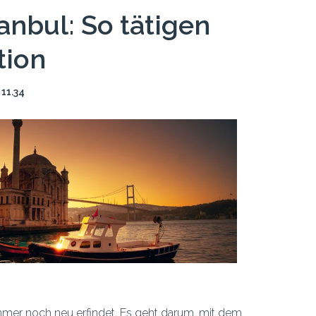
anbul: So tätigen
tion
 11.34
mmer noch neu erfindet. Es geht darum, mit dem