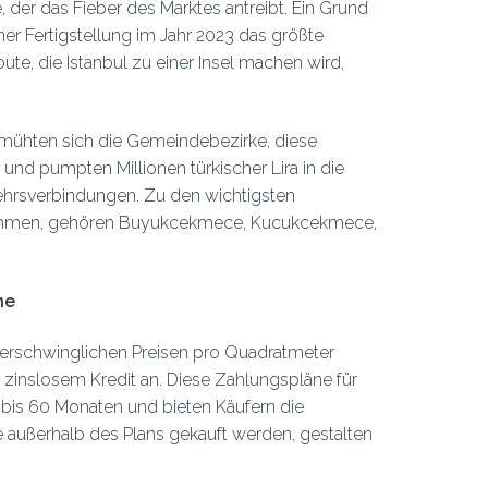
e, der das Fieber des Marktes antreibt. Ein Grund
ner Fertigstellung im Jahr 2023 das größte
ute, die Istanbul zu einer Insel machen wird,
mühten sich die Gemeindebezirke, diese
d pumpten Millionen türkischer Lira in die
ehrsverbindungen. Zu den wichtigsten
stimmen, gehören Buyukcekmece, Kucukcekmece,
ne
n erschwinglichen Preisen pro Quadratmeter
t zinslosem Kredit an. Diese Zahlungspläne für
bis 60 Monaten und bieten Käufern die
e außerhalb des Plans gekauft werden, gestalten