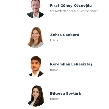
Fırat Güney Köseoğlu
Stellvertretender Markenmanager
Zehra Cankara
Editor
Keremhan Lekesiztaş
Editor
Bilgesu Soytürk
Editor