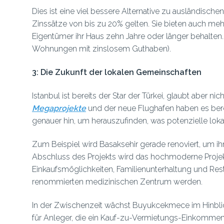
Dies ist eine viel bessere Alternative zu ausländische
Zinssätze von bis zu 20% gelten. Sie bieten auch meh
Eigentümer ihr Haus zehn Jahre oder länger behalten
Wohnungen mit zinslosem Guthaben).
3: Die Zukunft der lokalen Gemeinschaften
Istanbul ist bereits der Star der Türkei, glaubt aber ni
Megaprojekte
und der neue Flughafen haben es berei
genauer hin, um herauszufinden, was potenzielle lo
Zum Beispiel wird Basaksehir gerade renoviert, um i
Abschluss des Projekts wird das hochmoderne Projek
Einkaufsmöglichkeiten, Familienunterhaltung und Resta
renommierten medizinischen Zentrum werden.
In der Zwischenzeit wächst Buyukcekmece im Hinblick
für Anleger, die ein Kauf-zu-Vermietungs-Einkommen