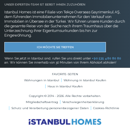
UNSER EXPERTEN-TEAM IST BEREIT IHNEN ZUZUHÖREN
Istanbul Homes ist eine Filiale von Tekçe Overseas Gayrimenkul AŞ,
dem führenden Immobilienunternehmen für den Verkauf von
Immobilien in Übersee in der Türkei. Wir führen unsere Kunden durch
die gesamte Reise von der Suche nach ihrem Traumhaus über die
Unterzeichnung ihrer Eigentumsurkunden bis hin zur
Eingewöhnung.
ICH MÖCHTE SIE TREFFEN
Wenn Sie jetzt in Istanbul sind, rufen Sie uns direkt unter
+90 535 480 80 80
an. Wir können Sie innerhalb von 30 Minuten von Ihrem Abholort abholen!
FAVORITE-SEITEN
Wohnungen in Istanbul
Wohnung in Istanbul Kaufen
Haus in Istanbul Kaufen
Copyright © 2014 - 2026. Alle Rechte vorbehalten.
Mitgliedschaftsvertrag
Verschwiegenheitserklärung
Schutz und Verarbeitung personenbezogener Daten
Cookies-Richtlinie