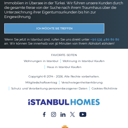
Immobilien in Übersee in der Türkei. Wir führen unsere Kunden durch
die gesamte Reise von der Suche nach ihrem Traumhaus über die
Unterzeichnung ihrer Eigentumsurkunden bis hin zur
Eingewöhnung.
ICH MÖCHTE SIE TREFFEN
Wenn Sie jetzt in Istanbul sind, rufen Sie uns direkt unter
+90 535 480 80 80
an. Wir können Sie innerhalb von 30 Minuten von Ihrem Abholort abholen!
FAVORITE-SEITEN
Wohnungen in Istanbul
Wohnung in Istanbul Kaufen
Haus in Istanbul Kaufen
Copyright © 2014 - 2026. Alle Rechte vorbehalten.
Mitgliedschaftsvertrag
Verschwiegenheitserklärung
Schutz und Verarbeitung personenbezogener Daten
Cookies-Richtlinie