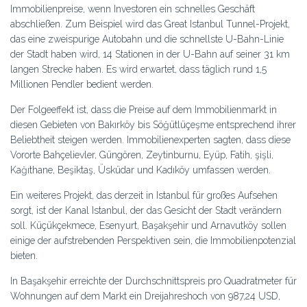
Immobilienpreise, wenn Investoren ein schnelles Geschäft
abschließen. Zum Beispiel wird das Great Istanbul Tunnel-Projekt,
das eine zweispurige Autobahn und die schnellste U-Bahn-Linie
der Stadt haben wird, 14 Stationen in der U-Bahn auf seiner 31 km
langen Strecke haben. Es wird erwartet, dass täglich rund 1,5
Millionen Pendler bedient werden.
Der Folgeeffekt ist, dass die Preise auf dem Immobilienmarkt in
diesen Gebieten von Bakırköy bis Söğütlüçeşme entsprechend ihrer
Beliebtheit steigen werden. Immobilienexperten sagten, dass diese
Vororte Bahçelievler, Güngören, Zeytinburnu, Eyüp, Fatih, şişli,
Kağıthane, Beşiktaş, Üsküdar und Kadıköy umfassen werden.
Ein weiteres Projekt, das derzeit in Istanbul für großes Aufsehen
sorgt, ist der Kanal Istanbul, der das Gesicht der Stadt verändern
soll. Küçükçekmece, Esenyurt, Başakşehir und Arnavutköy sollen
einige der aufstrebenden Perspektiven sein, die Immobilienpotenzial
bieten.
In Başakşehir erreichte der Durchschnittspreis pro Quadratmeter für
Wohnungen auf dem Markt ein Dreijahreshoch von 987,24 USD,