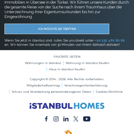
Immobilien in Übersee in der Türkei. Wir führen unsere Kunden durch
die gesamte Reise von der Suche nach ihrem Traumhaus über die
Unterzeichnung ihrer Eigentumsurkunden bis hin zur
Eingewöhnung.
ICH MÖCHTE SIE TREFFEN
Wenn Sie jetzt in Istanbul sind, rufen Sie uns direkt unter
+90 535 480 80 80
an. Wir können Sie innerhalb von 30 Minuten von Ihrem Abholort abholen!
FAVORITE-SEITEN
Wohnungen in Istanbul
Wohnung in Istanbul Kaufen
Haus in Istanbul Kaufen
Copyright © 2014 - 2026. Alle Rechte vorbehalten.
Mitgliedschaftsvertrag
Verschwiegenheitserklärung
Schutz und Verarbeitung personenbezogener Daten
Cookies-Richtlinie